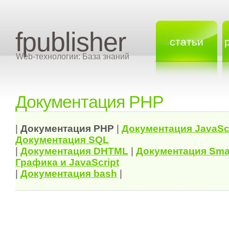
fpublisher
статьи
Web-технологии: База знаний
Документация PHP
|
Документация
PHP
|
Документация
JavaSc
Документация
SQL
|
Документация
DHTML
|
Документация Sma
Графика и JavaScript
|
Документация bash
|