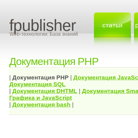
fpublisher
статьи
Web-технологии: База знаний
Документация PHP
|
Документация
PHP
|
Документация
JavaSc
Документация
SQL
|
Документация
DHTML
|
Документация Sma
Графика и JavaScript
|
Документация bash
|