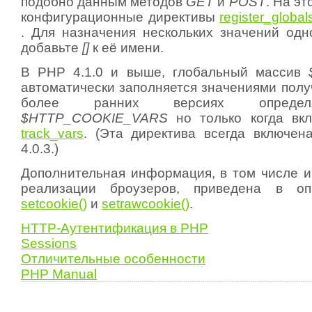
подобно данным методов
GET
и
POST
. На э
конфигурационные директивы
register_global
. Для назначения нескольких значений одно
добавьте
[]
к её имени.
В PHP 4.1.0 и выше, глобальный массив
автоматически заполняется значениями полу
более ранних версиях определ
$HTTP_COOKIE_VARS
но только когда вкл
track_vars
. (Эта директива всегда включе
4.0.3.)
Дополнительная информация, в том числе и
реализации броузеров, приведена в оп
setcookie()
и
setrawcookie()
.
HTTP-Аутентификация в PHP
Sessions
Отличительные особенности
PHP Manual