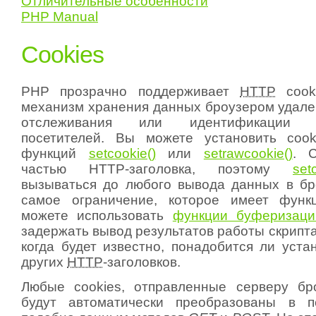
Отличительные особенности
PHP Manual
Cookies
PHP прозрачно поддерживает
HTTP
cooki
механизм хранения данных броузером удал
отслеживания или идентификации в
посетителей. Вы можете установить coo
функций
setcookie()
или
setrawcookie()
. C
частью HTTP-заголовка, поэтому
set
вызываться до любого вывода данных в бр
самое ограничение, которое имеет фун
можете использовать
функции буферизаци
задержать вывод результатов работы скрипта
когда будет известно, понадобится ли уста
других
HTTP
-заголовков.
Любые cookies, отправленные серверу бр
будут автоматически преобразованы в 