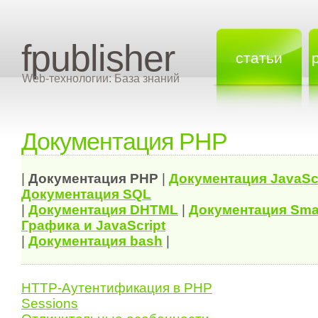
fpublisher
статьи
Web-технологии: База знаний
Документация PHP
|
Документация
PHP
|
Документация
JavaSc
Документация
SQL
|
Документация
DHTML
|
Документация Sma
Графика и JavaScript
|
Документация bash
|
HTTP-Аутентификация в PHP
Sessions