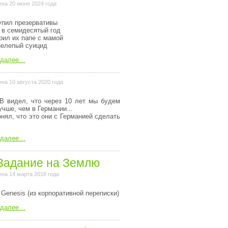
на 20 июня 2024 года
упил презервативы
 в семидесятый год
рил их папе с мамой
нелепый суицид
 далее…
на 10 августа 2020 года
В видел, что через 10 лет мы будем
учше, чем в Германии...
онял, что это они с Германией сделать
 далее…
Задание на Землю
на 14 марта 2018 года
 Genesis (из коpпоpативной пеpеписки)
 далее…