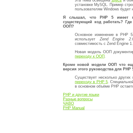
эта тема освещена
здесь
и обя
установке MySQL. Пример стро
пользователям Windows будет 
Я слышал, что PHP 5 имеет 
существующий код работать? Где
ООП?
Основное изменение в PHP 5
использует
Zend Engine 2.
совместимость с Zend Engine 1.
Новая модель ООП документи
переходу к ООП
.
Кроме новой модели ООП что ещё
версия этого руководства для PHP 
Существует несколько других 
переходу в PHP 5
. Специальной
в основном объёме PHP остаетс
PHP и другие языки
Разные вопросы
ЧАВО
PHP Manual