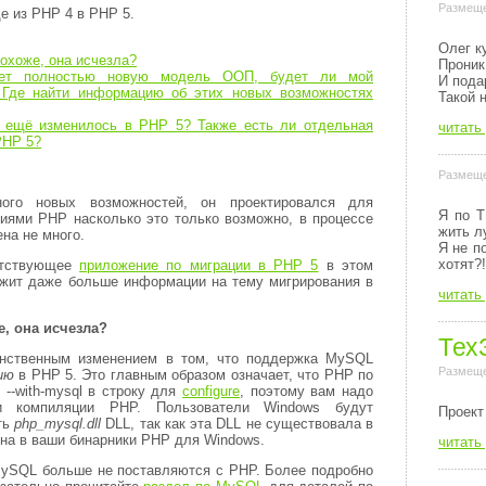
Размеще
е из PHP 4 в PHP 5.
Олег к
охоже, она исчезла?
Проник
ет полностью новую модель ООП, будет ли мой
И пода
 Где найти информацию об этих новых возможностях
Такой 
 ещё изменилось в PHP 5? Также есть ли отдельная
читать
PHP 5?
Размеще
го новых возможностей, он проектировался для
Я по Т
иями PHP насколько это только возможно, в процессе
жить л
на не много.
Я не п
хотят?!
ветствующее
приложение по миграции в PHP 5
в этом
ержит даже больше информации на тему мигрирования в
читать
, она исчезла?
Тех
нственным изменением в том, что поддержка MySQL
Размеще
ию
в PHP 5. Это главным образом означает, что PHP по
ю
--with-mysql
в строку для
configure
, поэтому вам надо
 компиляции PHP. Пользователи Windows будут
Пpоект
ть
php_mysql.dll
DLL, так как эта DLL не существовала в
ена в ваши бинарники PHP для Windows.
читать
MySQL больше не поставляются с PHP. Более подробно