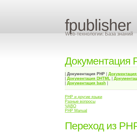
fpublisher
Web-технологии: База знаний
Документация 
|
Документация
PHP
|
Документаци
|
Документация
DHTML
|
Документац
|
Документация bash
|
PHP и другие языки
Разные вопросы
ЧАВО
PHP Manual
Переход из PHP