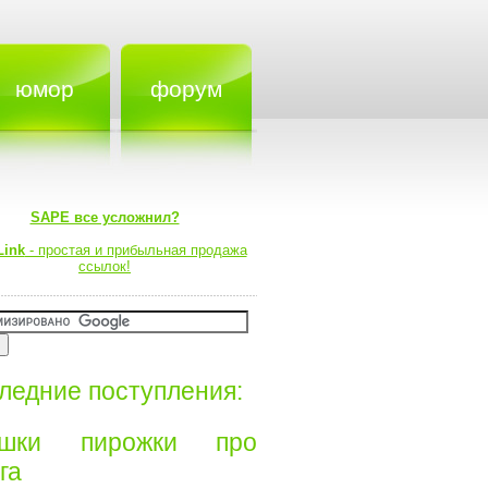
юмор
форум
SAPE все усложнил?
Link
- простая и прибыльная продажа
ссылок!
ледние поступления:
ишки пирожки про
а⁠⁠