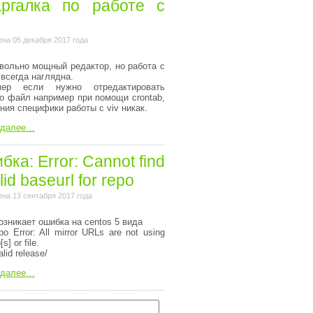
ргалка по работе с
на 05 декабря 2017 года
вольно мощный редактор, но работа с
 всегда наглядна.
мер если нужно отредактировать
то файл например при помощи crontab,
ания специфики работы с viv никак.
 далее…
ка: Error: Cannot find
lid baseurl for repo
на 13 сентабря 2017 года
озникает ошибка на centos 5 вида
o Error: All mirror URLs are not using
[s] or file.
alid release/
 далее…