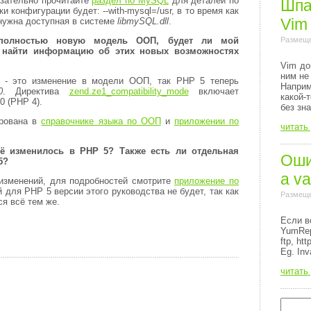
зательно прочитайте
раздел по MySQL
для деталей по
Шпа
ки конфигурации будет:
--with-mysql=/usr
, в то время как
Vim
нужна доступная в системе
libmySQL.dll
.
Размеще
полностью новую модель ООП, будет ли мой
 найти информацию об этих новых возможностях
Vim до
ним не
 - это изменение в модели ООП, так PHP 5 теперь
Напри
0
. Директива
zend.ze1_compatibility_mode
включает
какой-
0 (PHP 4).
без зн
рована в
справочнике языка по ООП
и
приложении по
читать
 изменилось в PHP 5? Также есть ли отдельная
Ошиб
5?
a va
изменений, для подробностей смотрите
приложение по
 для PHP 5 версии этого руководства не будет, так как
Размеще
я всё тем же.
Если в
YumRep
ftp, http
Eg. Inv
читать