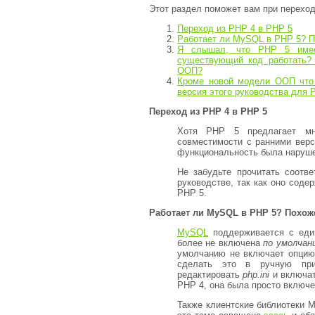
Этот раздел поможет вам при переход
Переход из PHP 4 в PHP 5
Работает ли MySQL в PHP 5? П
Я слышал, что PHP 5 име
существующий код работать?
ООП?
Кроме новой модели ООП что
версия этого руководства для 
Переход из PHP 4 в PHP 5
Хотя PHP 5 предлагает мно
совместимости с ранними верс
функциональность была наруше
Не забудьте прочитать соот
руководстве, так как оно сод
PHP 5.
Работает ли MySQL в PHP 5? Похоже
MySQL
поддерживается с еди
более не включена
по умолчан
умолчанию не включает опци
сделать это в ручную при
редактировать
php.ini
и включа
PHP 4, она была просто включ
Также клиентские библиотеки 