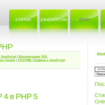
статьи
разработки
доки
PHP
Main
я
JavaScript
|
Документация
SQL
ия Smarty
|
SVG/VML Графика и JavaScript
Пос
 4 в PHP 5
Ст
Олег