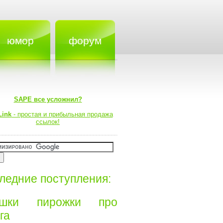
юмор
форум
SAPE все усложнил?
Link
- простая и прибыльная продажа
ссылок!
ледние поступления:
ишки пирожки про
а⁠⁠