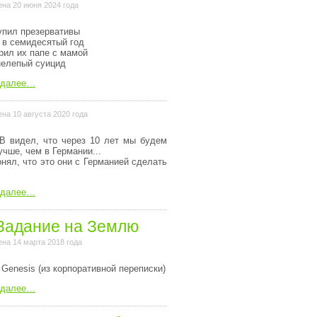
на 20 июня 2024 года
упил презервативы
 в семидесятый год
рил их папе с мамой
нелепый суицид
 далее…
на 10 августа 2020 года
В видел, что через 10 лет мы будем
учше, чем в Германии...
онял, что это они с Германией сделать
 далее…
Задание на Землю
на 14 марта 2018 года
 Genesis (из коpпоpативной пеpеписки)
 далее…