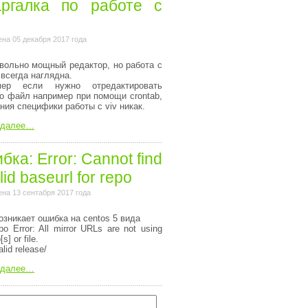
ргалка по работе с
на 05 декабря 2017 года
вольно мощный редактор, но работа с
 всегда наглядна.
мер если нужно отредактировать
то файл например при помощи crontab,
ания специфики работы с viv никак.
 далее…
ка: Error: Cannot find
lid baseurl for repo
на 13 сентабря 2017 года
озникает ошибка на centos 5 вида
o Error: All mirror URLs are not using
[s] or file.
alid release/
 далее…