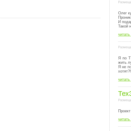
Размеще
Олег к
Проник
И пода
Такой 
читать
Размеще
Я по Т
жить л
Я не п
хотят?!
читать
Тех
Размеще
Пpоект
читать