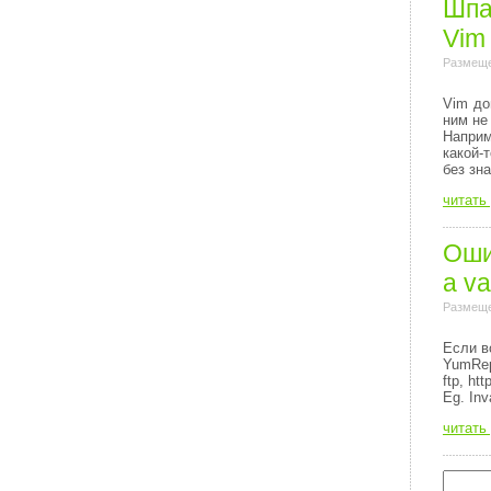
Шпа
Vim
Размеще
Vim до
ним не
Напри
какой-
без зн
читать
Ошиб
a va
Размеще
Если в
YumRep
ftp, http
Eg. Inv
читать