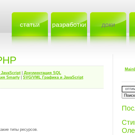
статьи
разработки
доки
PHP
Main
я
JavaScript
|
Документация
SQL
ия Smarty
|
SVG/VML Графика и JavaScript
Пос
Ст
Олег
акие типы ресурсов.