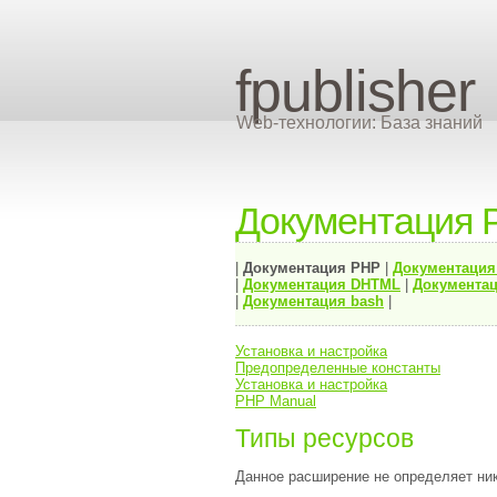
fpublisher
Web-технологии: База знаний
Документация 
|
Документация
PHP
|
Документаци
|
Документация
DHTML
|
Документац
|
Документация bash
|
Установка и настройка
Предопределенные константы
Установка и настройка
PHP Manual
Типы ресурсов
Данное расширение не определяет ник