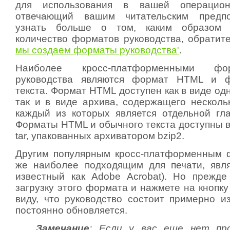
для использования в вашей операцио
отвечающий вашим читательским предпо
узнать больше о том, каким образом с
количество форматов руководства, обратит
мы создаем форматы руководства'
.
Наиболее кросс-платформенными фо
руководства являются формат HTML и ф
текста. Формат HTML доступен как в виде о
так и в виде архива, содержащего несколь
каждый из которых является отдельной гла
Форматы HTML и обычного текста доступны в
tar, упакованных архиватором bzip2.
Другим популярным кросс-платформенным 
же наиболее подходящим для печати, явл
известный как Adobe Acrobat). Но прежд
загрузку этого формата и нажмете на кнопку
виду, что руководство состоит примерно и
постоянно обновляется.
Замечание
: Если у вас еще нет пр