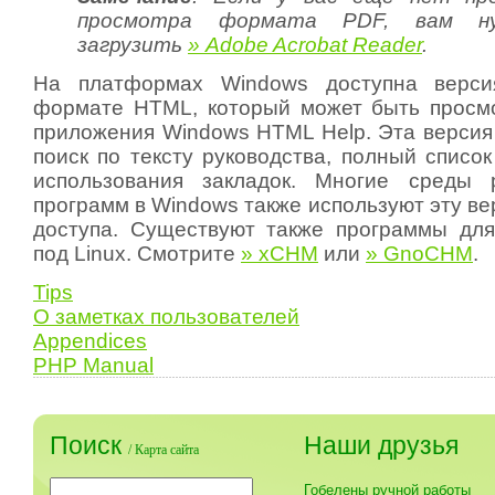
просмотра формата PDF, вам н
загрузить
» Adobe Acrobat Reader
.
На платформах Windows доступна верси
формате HTML, который может быть просм
приложения Windows HTML Help. Эта версия
поиск по тексту руководства, полный списо
использования закладок. Многие среды 
программ в Windows также используют эту ве
доступа. Существуют также программы дл
под Linux. Смотрите
» xCHM
или
» GnoCHM
.
Tips
О заметках пользователей
Appendices
PHP Manual
Поиск
Наши друзья
/
Карта сайта
Гобелены ручной работы