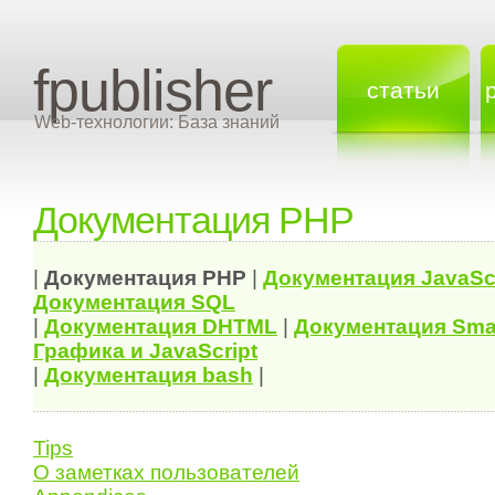
fpublisher
статьи
Web-технологии: База знаний
Документация PHP
|
Документация
PHP
|
Документация
JavaSc
Документация
SQL
|
Документация
DHTML
|
Документация Sma
Графика и JavaScript
|
Документация bash
|
Tips
О заметках пользователей