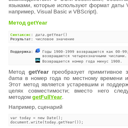
языками, которые используют формат даты 
например, Visual Basic и VBScript).
Метод getYear
Синтаксис
: 
дата
Результат
: числовое значение
Поддержка
: 
 Годы 1900-1999 возвращаются как 00-99;
              возвращаются четырехзначными числами.

 Возвращается номер года минус 1900.
Метод
getYear
преобразует примитивное з
дата
в номер года по местному времени и
Этот метод является устаревшим и поддерж
целях совместимости; вместо него следу
методом
getFullYear
.
Например, сценарий
var today = new Date();

document.write(today.getYear());