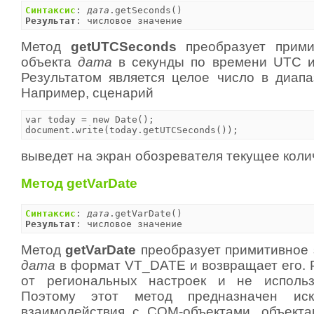
Синтаксис
: 
дата
Результат
: числовое значение
Метод
getUTCSeconds
преобразует прими
объекта
дата
в секунды по времени UTC и
Результатом является целое число в диапа
Например, сценарий
var today = new Date();

document.write(today.getUTCSeconds());
выведет на экран обозревателя текущее коли
Метод getVarDate
Синтаксис
: 
дата
Результат
: числовое значение
Метод
getVarDate
преобразует примитивное 
дата
в формат VT_DATE и возвращает его. Р
от региональных настроек и не использу
Поэтому этот метод предназначен иск
взаимодействия с COM-объектами, объекта