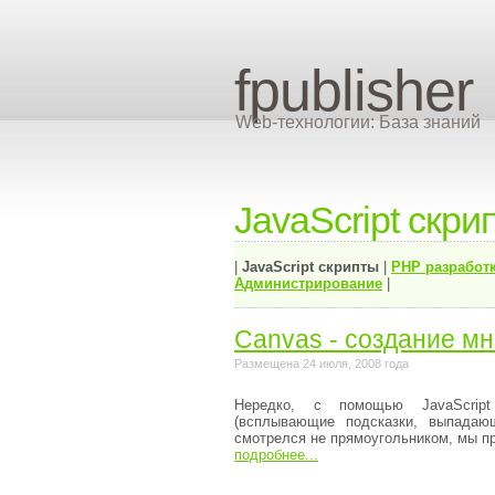
fpublisher
Web-технологии: База знаний
JavaScript скри
|
JavaScript скрипты
|
PHP разработ
Администрирование
|
Canvas - создание мн
Размещена 24 июля, 2008 года
Нередко, с помощью JavaScript
(всплывающие подсказки, выпадаю
смотрелся не прямоугольником, мы пр
подробнее...