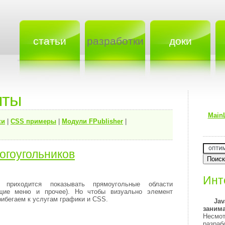
статьи
разработки
доки
пты
Main
ки
|
CSS примеры
|
Модули FPublisher
|
огоугольников
Инт
 приходится показывать прямоугольные области
щие меню и прочее). Но чтобы визуально элемент
ибегаем к услугам графики и CSS.
Jav
зани
Несмот
разраб