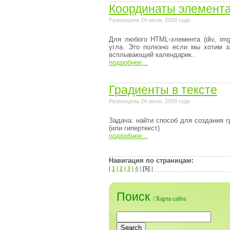
Координаты элемента
Размещена 24 июля, 2008 года
Для любого HTML-элемента (div, img
угла. Это полезно если мы хотим 
всплывающий календарик..
подробнее...
Градиенты в тексте
Размещена 24 июля, 2008 года
Задача: найти способ для создания 
(или гипертекст)
подробнее...
Навигация по страницам:
|
1
|
2
|
3
|
4
|
[5]
|
Поиск
/
Карта сайта