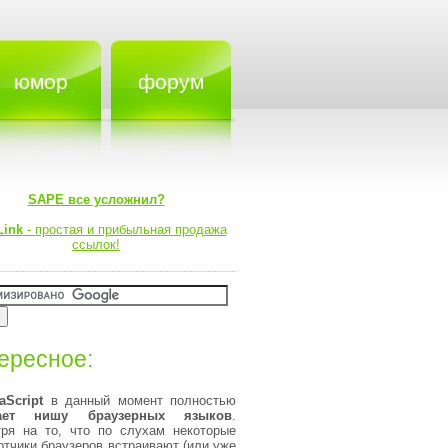
юмор
форум
SAPE все усложнил?
Link
- простая и прибыльная продажа
ссылок!
ересное:
aScript
в данный момент полностью
мает нишу браузерных языков
.
ря на то, что по слухам некоторые
отчики браузеров встраивают (или уже