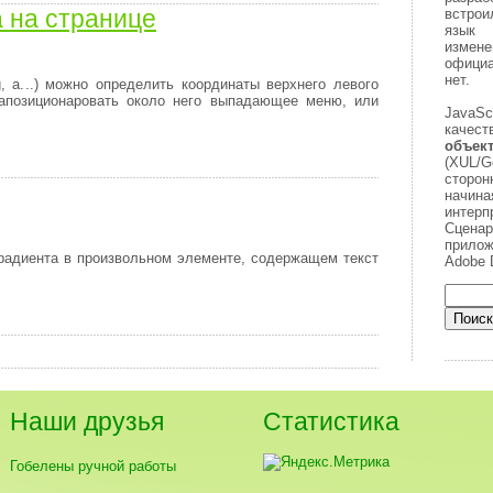
 на странице
встрои
язык 
измене
официа
нет.
, a...) можно определить координаты верхнего левого
запозиционаровать около него выпадающее меню, или
JavaS
качес
объек
(XUL/G
сторо
начина
интерп
Сценар
прилож
градиента в произвольном элементе, содержащем текст
Adobe D
Наши друзья
Статистика
Гобелены ручной работы