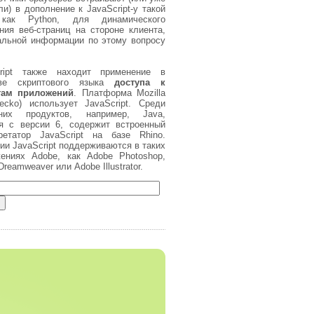
ли) в дополнение к JavaScript-у такой
как Python, для динамического
ния веб-страниц на стороне клиента,
льной информации по этому вопросу
cript также находит применение в
тве скриптового языка
доступа к
там приложений
. Платформа Mozilla
ecko) использует JavaScript. Среди
нних продуктов, например, Java,
я с версии 6, содержит встроенный
ретатор JavaScript на базе Rhino.
ии JavaScript поддерживаются в таких
ениях Adobe, как Adobe Photoshop,
reamweaver или Adobe Illustrator.