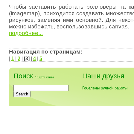
Чтобы заставить работать ролловеры на к
(imagemap), приходится создавать множеств
рисунков, заменяя ими основной. Для некот
можно избежать, воспользовавшись canvas.
подробнее...
Навигация по страницам:
|
1
|
2
|
[3]
|
4
|
5
|
Поиск
Наши друзья
/
Карта сайта
Гобелены ручной работы