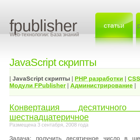
fpublisher
статьи
Web-технологии: База знаний
JavaScript скрипты
|
JavaScript скрипты
|
PHP разработки
|
CSS
Модули FPublisher
|
Администрирование
|
Конвертация десятичног
шестнадцатеричное
Размещена 3 сентабря, 2008 года
Задача: получить десятичное число в ше