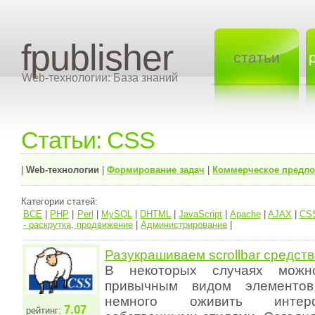
fpublisher
статьи
Web-технологии: База знаний
Статьи: CSS
|
Web-технологии
|
Формирование задач
|
Коммерческое предл
Категории статей:
ВСЕ
|
PHP
|
Perl
|
MySQL
|
DHTML
|
JavaScript
|
Apache
|
AJAX
|
CS
- раскрутка, продвижение
|
Администрирование
|
Разукрашиваем scrollbar средст
В некоторых случаях можно
привычным видом элементов
немного оживить интер
7.07
рейтинг: