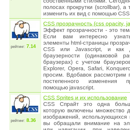
собственными стилями. Сегодн
полосах прокрутки (scrollbar), а
изменить их вид с помощью CSS
CSS прозрачность (css opacity, ja
Эффект прозрачности - это тем
Если вам интересно узнать
элементы html-страницы прозра
7.14
рейтинг:
CSS или Javascript, и как д
браузерности (одинаковой р
браузерах) с учетом браузеров 
Explorer, Opera, Safari, Konquer
просим. Вдобавок рассмотрим 
постепенного изменения п
помощью javascript.
CSS Sprites и их использование
CSS Спрайт это одна больш
которую включены множество д
изображений, использующихся 
8.36
рейтинг:
вы обращали внимание на эл
или навигации, при наведе