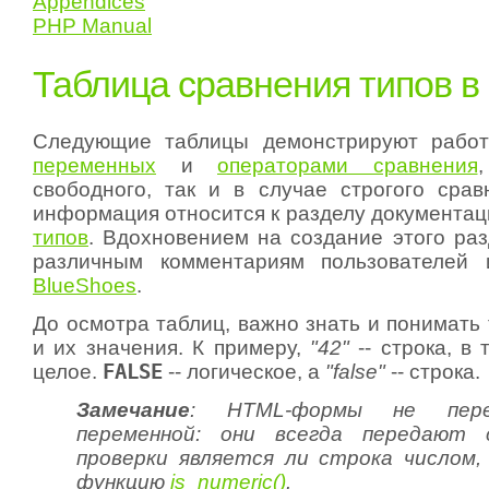
Appendices
PHP Manual
Таблица сравнения типов 
Следующие таблицы демонстрируют раб
переменных
и
операторами сравнения
свободного, так и в случае строгого срав
информация относится к разделу документа
типов
. Вдохновением на создание этого ра
различным комментариям пользователе
BlueShoes
.
До осмотра таблиц, важно знать и понимать
и их значения. К примеру,
"42"
--
строка
, в
целое
.
FALSE
--
логическое
, а
"false"
--
строка
.
Замечание
: HTML-формы не пер
переменной: они всегда передают 
проверки является ли строка числом,
функцию
is_numeric()
.