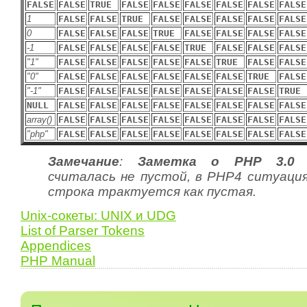
FALSE
FALSE
TRUE
FALSE
FALSE
FALSE
FALSE
FALSE
FALSE
1
FALSE
FALSE
TRUE
FALSE
FALSE
FALSE
FALSE
FALSE
0
FALSE
FALSE
FALSE
TRUE
FALSE
FALSE
FALSE
FALSE
-1
FALSE
FALSE
FALSE
FALSE
TRUE
FALSE
FALSE
FALSE
"1"
FALSE
FALSE
FALSE
FALSE
FALSE
TRUE
FALSE
FALSE
"0"
FALSE
FALSE
FALSE
FALSE
FALSE
FALSE
TRUE
FALSE
"-1"
FALSE
FALSE
FALSE
FALSE
FALSE
FALSE
FALSE
TRUE
NULL
FALSE
FALSE
FALSE
FALSE
FALSE
FALSE
FALSE
FALSE
array()
FALSE
FALSE
FALSE
FALSE
FALSE
FALSE
FALSE
FALSE
"php"
FALSE
FALSE
FALSE
FALSE
FALSE
FALSE
FALSE
FALSE
Замечание
:
Заметка о PHP 3.0
считалась не пустой, в PHP4 ситуация
строка трактуется как пустая.
Unix-сокеты: UNIX и UDG
List of Parser Tokens
Appendices
PHP Manual