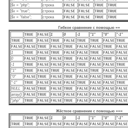
$x = "php";
строка
FALSE
FALSE
TRUE
TRUE
$x = "true";
строка
FALSE
FALSE
TRUE
TRUE
$x = "false";
строка
FALSE
FALSE
TRUE
TRUE
Гибкое сравнение с помощью
==
TRUE
FALSE
1
0
-1
"1"
"0"
"-1"
TRUE
TRUE
FALSE
TRUE
FALSE
TRUE
TRUE
FALSE
TRUE
FALSE
FALSE
TRUE
FALSE
TRUE
FALSE
FALSE
TRUE
FALSE
1
TRUE
FALSE
TRUE
FALSE
FALSE
TRUE
FALSE
FALSE
0
FALSE
TRUE
FALSE
TRUE
FALSE
FALSE
TRUE
FALSE
-1
TRUE
FALSE
FALSE
FALSE
TRUE
FALSE
FALSE
TRUE
"1"
TRUE
FALSE
TRUE
FALSE
FALSE
TRUE
FALSE
FALSE
"0"
FALSE
TRUE
FALSE
TRUE
FALSE
FALSE
TRUE
FALSE
"-1"
TRUE
FALSE
FALSE
FALSE
TRUE
FALSE
FALSE
TRUE
NULL
FALSE
TRUE
FALSE
TRUE
FALSE
FALSE
FALSE
FALSE
array()
FALSE
TRUE
FALSE
FALSE
FALSE
FALSE
FALSE
FALSE
"php"
TRUE
FALSE
FALSE
TRUE
FALSE
FALSE
FALSE
FALSE
Жёсткое сравнение с помощью
===
TRUE
FALSE
1
0
-1
"1"
"0"
"-1"
TRUE
TRUE
FALSE
FALSE
FALSE
FALSE
FALSE
FALSE
FALSE