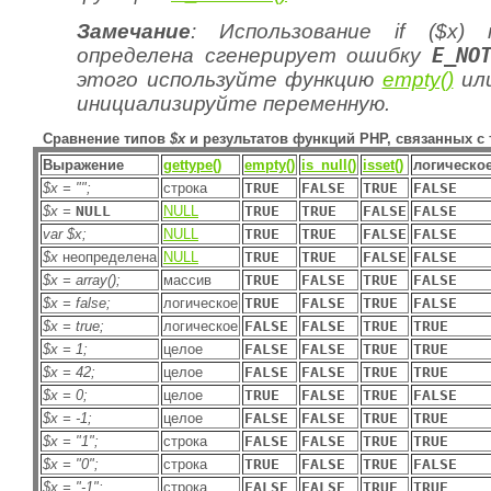
Замечание
: Использование
if ($x)
п
определена сгенерирует ошибку
E_NO
этого используйте функцию
empty()
ил
инициализируйте переменную.
Сравнение типов
$x
и результатов функций PHP, связанных с
Выражение
gettype()
empty()
is_null()
isset()
логическо
$x = "";
строка
TRUE
FALSE
TRUE
FALSE
$x =
NULL
NULL
TRUE
TRUE
FALSE
FALSE
var $x;
NULL
TRUE
TRUE
FALSE
FALSE
$x
неопределена
NULL
TRUE
TRUE
FALSE
FALSE
$x = array();
массив
TRUE
FALSE
TRUE
FALSE
$x = false;
логическое
TRUE
FALSE
TRUE
FALSE
$x = true;
логическое
FALSE
FALSE
TRUE
TRUE
$x = 1;
целое
FALSE
FALSE
TRUE
TRUE
$x = 42;
целое
FALSE
FALSE
TRUE
TRUE
$x = 0;
целое
TRUE
FALSE
TRUE
FALSE
$x = -1;
целое
FALSE
FALSE
TRUE
TRUE
$x = "1";
строка
FALSE
FALSE
TRUE
TRUE
$x = "0";
строка
TRUE
FALSE
TRUE
FALSE
$x = "-1";
строка
FALSE
FALSE
TRUE
TRUE