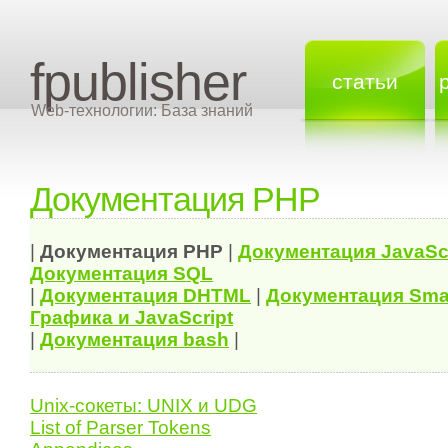
fpublisher
статьи
Web-технологии: База знаний
Документация PHP
|
Документация
PHP
|
Документация
JavaSc
Документация
SQL
|
Документация
DHTML
|
Документация Sma
Графика и JavaScript
|
Документация bash
|
Unix-сокеты: UNIX и UDG
List of Parser Tokens