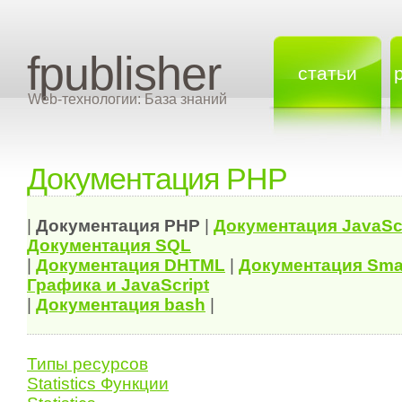
fpublisher
статьи
Web-технологии: База знаний
Документация PHP
|
Документация
PHP
|
Документация
JavaSc
Документация
SQL
|
Документация
DHTML
|
Документация Sma
Графика и JavaScript
|
Документация bash
|
Типы ресурсов
Statistics Функции