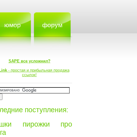
юмор
форум
SAPE все усложнил?
Link
- простая и прибыльная продажа
ссылок!
ледние поступления:
ишки пирожки про
а⁠⁠