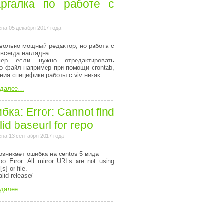
ргалка по работе с
на 05 декабря 2017 года
вольно мощный редактор, но работа с
 всегда наглядна.
мер если нужно отредактировать
то файл например при помощи crontab,
ания специфики работы с viv никак.
 далее…
ка: Error: Cannot find
lid baseurl for repo
на 13 сентабря 2017 года
озникает ошибка на centos 5 вида
o Error: All mirror URLs are not using
[s] or file.
alid release/
 далее…