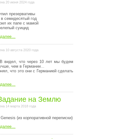
на 20 июня 2024 года
упил презервативы
 в семидесятый год
рил их папе с мамой
нелепый суицид
 далее…
на 10 августа 2020 года
В видел, что через 10 лет мы будем
учше, чем в Германии...
онял, что это они с Германией сделать
 далее…
Задание на Землю
на 14 марта 2018 года
 Genesis (из коpпоpативной пеpеписки)
 далее…