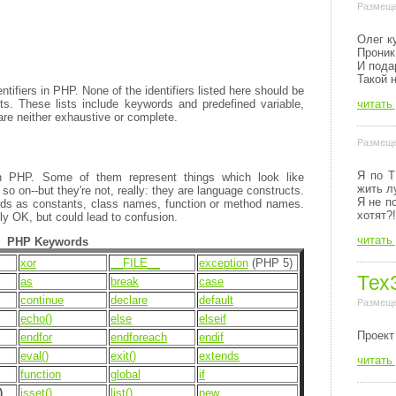
Размеще
Олег к
Проник
И пода
Такой 
entifiers in PHP. None of the identifiers listed here should be
pts. These lists include keywords and predefined variable,
читать
are neither exhaustive or complete.
Размеще
Я по Т
n PHP. Some of them represent things which look like
жить л
so on--but they're not, really: they are language constructs.
Я не п
rds as constants, class names, function or method names.
хотят?!
ly OK, but could lead to confusion.
читать
PHP Keywords
xor
__FILE__
exception
(PHP 5)
Тех
as
break
case
continue
declare
default
Размеще
echo()
else
elseif
Пpоект
endfor
endforeach
endif
eval()
exit()
extends
читать
function
global
if
)
isset()
list()
new