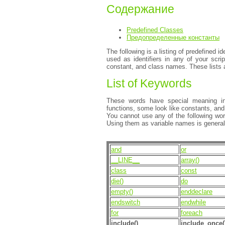
Содержание
Predefined Classes
Предопределенные константы
The following is a listing of predefined id
used as identifiers in any of your scri
constant, and class names. These lists 
List of Keywords
These words have special meaning i
functions, some look like constants, and 
You cannot use any of the following wo
Using them as variable names is general
and
or
__LINE__
array()
class
const
die()
do
empty()
enddeclare
endswitch
endwhile
for
foreach
include()
include_once(