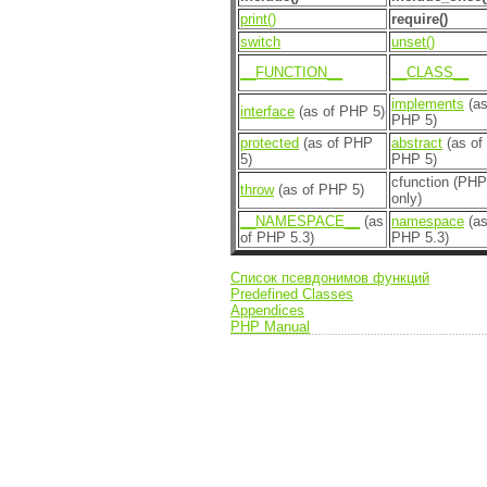
print()
require()
switch
unset()
__FUNCTION__
__CLASS__
implements
(as
interface
(as of PHP 5)
PHP 5)
protected
(as of PHP
abstract
(as of
5)
PHP 5)
cfunction (PHP
throw
(as of PHP 5)
only)
__NAMESPACE__
(as
namespace
(as
of PHP 5.3)
PHP 5.3)
Список псевдонимов функций
Predefined Classes
Appendices
PHP Manual