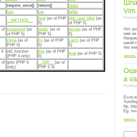
Шпа
require_once()
return()
static
Vim
use
var
while
Размеще
final
(as of PHP
php_user_filter
(as
__METHOD__
5)
of PHP 5)
Vim до
 of
instanceof
(as
public
(as of
private
(as of PHP
ним не
of PHP 5)
PHP 5)
5)
Напри
clone
(as of
try
(as of PHP
catch
(as of PHP
какой-
PHP 5)
5)
5)
без зн
 4
old_function
this
(as of PHP
final
(as of PHP 5)
(PHP 4 only)
5)
читать
 of
goto (PHP 6
__DIR__
(as of
only)
PHP 5.3)
Ошиб
a va
Размеще
Если в
YumRep
ftp, http
Eg. Inv
читать