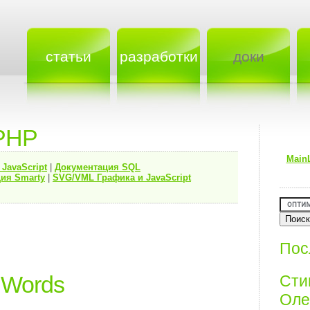
статьи
разработки
доки
PHP
Main
я
JavaScript
|
Документация
SQL
ия Smarty
|
SVG/VML Графика и JavaScript
Пос
d Words
Ст
Олег