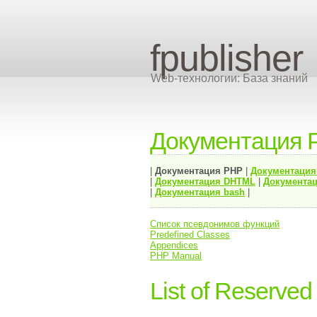
fpublisher
Web-технологии: База знаний
Документация 
|
Документация
PHP
|
Документаци
|
Документация
DHTML
|
Документац
|
Документация bash
|
Список псевдонимов функций
Predefined Classes
Appendices
PHP Manual
List of Reserve