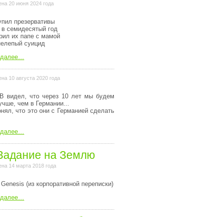
на 20 июня 2024 года
упил презервативы
 в семидесятый год
рил их папе с мамой
нелепый суицид
 далее…
на 10 августа 2020 года
В видел, что через 10 лет мы будем
учше, чем в Германии...
онял, что это они с Германией сделать
 далее…
Задание на Землю
на 14 марта 2018 года
 Genesis (из коpпоpативной пеpеписки)
 далее…