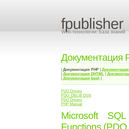
fpublisher
Web-технологии: База знаний
Документация 
|
Документация
PHP
|
Документаци
|
Документация
DHTML
|
Документац
|
Документация bash
|
PDO Drivers
PDO_DBLIB DSN
PDO Drivers
PHP Manual
Microsoft SQ
Functions (PDO