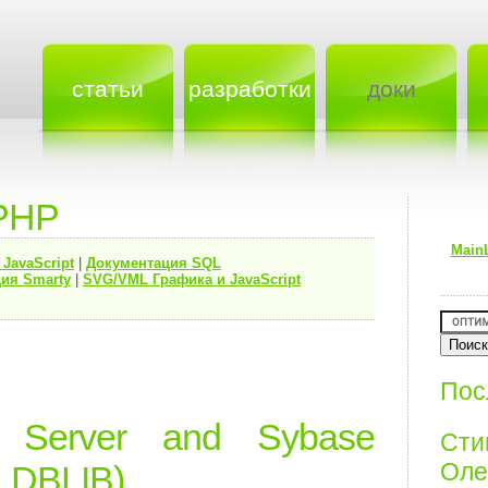
статьи
разработки
доки
PHP
Main
я
JavaScript
|
Документация
SQL
ия Smarty
|
SVG/VML Графика и JavaScript
Пос
L Server and Sybase
Ст
Олег
_DBLIB)