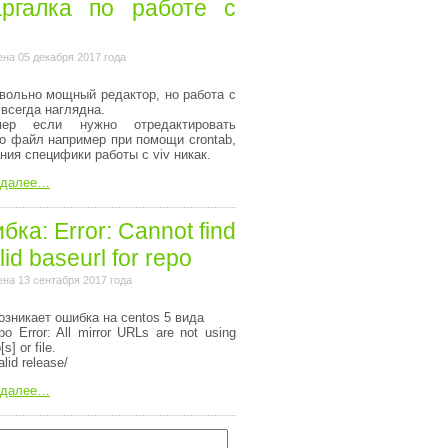
ргалка по работе с
на 05 декабря 2017 года
вольно мощный редактор, но работа с
 всегда наглядна.
мер если нужно отредактировать
то файл например при помощи crontab,
ания специфики работы с viv никак.
 далее…
ка: Error: Cannot find
lid baseurl for repo
на 13 сентабря 2017 года
озникает ошибка на centos 5 вида
o Error: All mirror URLs are not using
[s] or file.
alid release/
 далее…