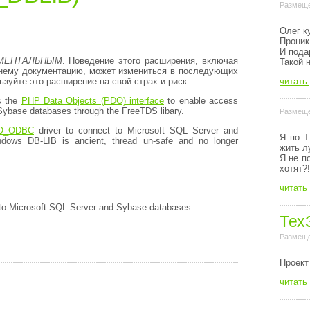
Размеще
Олег к
Проник
И пода
МЕНТАЛЬНЫМ
. Поведение этого расширения, включая
Такой 
 нему документацию, может измениться в последующих
читать
зуйте это расширение на свой страх и риск.
s the
PHP Data Objects (PDO) interface
to enable access
ybase databases through the FreeTDS libary.
Размеще
O_ODBC
driver to connect to Microsoft SQL Server and
Я по Т
dows DB-LIB is ancient, thread un-safe and no longer
жить л
Я не п
хотят?!
читать
o Microsoft SQL Server and Sybase databases
Тех
Размеще
Пpоект
читать