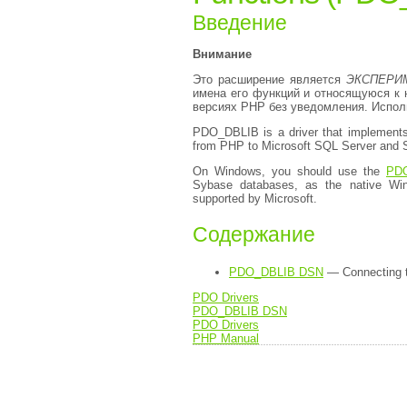
Введение
Внимание
Это расширение является
ЭКСПЕРИ
имена его функций и относящуюся к
версиях PHP без уведомления. Исполь
PDO_DBLIB is a driver that implement
from PHP to Microsoft SQL Server and S
On Windows, you should use the
PD
Sybase databases, as the native Win
supported by Microsoft.
Содержание
PDO_DBLIB DSN
— Connecting t
PDO Drivers
PDO_DBLIB DSN
PDO Drivers
PHP Manual