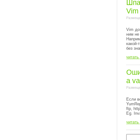
Шпа
Vim
Размеще
Vim до
ним не
Напри
какой-
без зн
читать
Ошиб
a va
Размеще
Если в
YumRep
ftp, http
Eg. Inv
читать