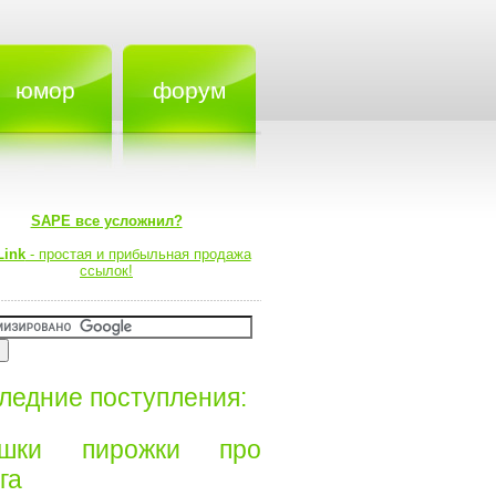
юмор
форум
SAPE все усложнил?
Link
- простая и прибыльная продажа
ссылок!
ледние поступления:
ишки пирожки про
а⁠⁠