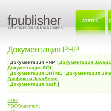
fpublisher
статьи
Web-технологии: База знаний
Документация PHP
|
Документация
PHP
|
Документация
JavaSc
Документация
SQL
|
Документация
DHTML
|
Документация Sma
Графика и JavaScript
|
Документация bash
|
PDO
PDOStatement