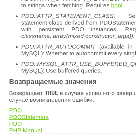
to strings when fetching. Requires
bool
.
PDO::ATTR_STATEMENT_CLASS
: Set
statement class derived from PDOStateme
with persistent PDO instances. Re
classname, array(mixed constructor_args))
.
PDO::ATTR_AUTOCOMMIT
(available in
MySQL): Whether to autocommit every singl
PDO::MYSQL_ATTR_USE_BUFFERED_Q
MySQL): Use buffered queries.
Возвращаемые значения
Возвращает
TRUE
в случае успешного завер
случае возникновения ошибки.
PDO
PDOStatement
PDO
PHP Manual