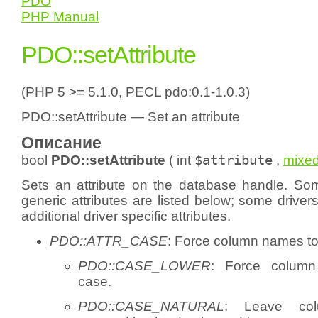
PDO
PHP Manual
PDO::setAttribute
(PHP 5 >= 5.1.0, PECL pdo:0.1-1.0.3)
PDO::setAttribute — Set an attribute
Описание
bool
PDO::setAttribute
(
int
$attribute
,
mixe
Sets an attribute on the database handle. Som
generic attributes are listed below; some driv
additional driver specific attributes.
PDO::ATTR_CASE
: Force column names to 
PDO::CASE_LOWER
: Force colum
case.
PDO::CASE_NATURAL
: Leave co