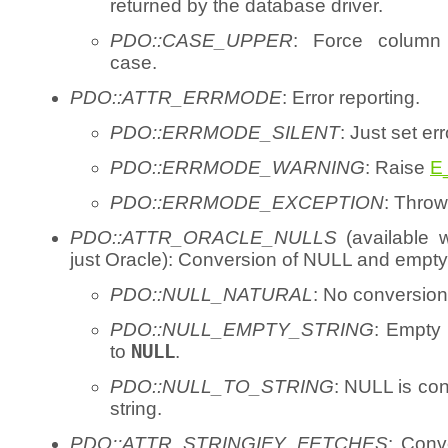
returned by the database driver.
PDO::CASE_UPPER
: Force column
case.
PDO::ATTR_ERRMODE
: Error reporting.
PDO::ERRMODE_SILENT
: Just set er
PDO::ERRMODE_WARNING
: Raise
E
PDO::ERRMODE_EXCEPTION
: Thro
PDO::ATTR_ORACLE_NULLS
(available wi
just Oracle): Conversion of NULL and empty 
PDO::NULL_NATURAL
: No conversion
PDO::NULL_EMPTY_STRING
: Empty 
to
NULL
.
PDO::NULL_TO_STRING
: NULL is co
string.
PDO::ATTR_STRINGIFY_FETCHES
: Conv