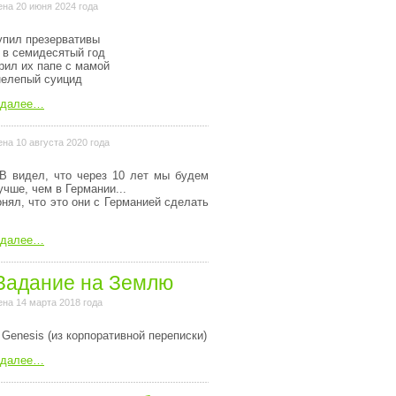
на 20 июня 2024 года
упил презервативы
 в семидесятый год
рил их папе с мамой
нелепый суицид
 далее…
на 10 августа 2020 года
В видел, что через 10 лет мы будем
учше, чем в Германии...
онял, что это они с Германией сделать
 далее…
Задание на Землю
на 14 марта 2018 года
 Genesis (из коpпоpативной пеpеписки)
 далее…