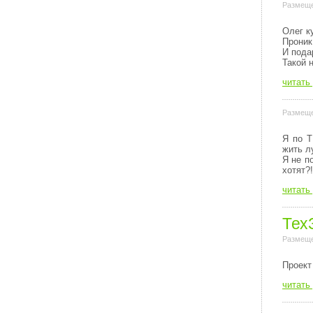
Размеще
Олег к
Проник
И пода
Такой 
читать
Размеще
Я по Т
жить л
Я не п
хотят?!
читать
Тех
Размеще
Пpоект
читать