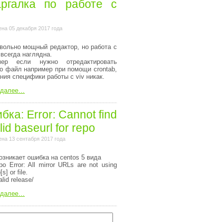
ргалка по работе с
на 05 декабря 2017 года
вольно мощный редактор, но работа с
 всегда наглядна.
мер если нужно отредактировать
то файл например при помощи crontab,
ания специфики работы с viv никак.
 далее…
ка: Error: Cannot find
lid baseurl for repo
на 13 сентабря 2017 года
озникает ошибка на centos 5 вида
o Error: All mirror URLs are not using
[s] or file.
alid release/
 далее…