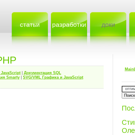
статьи
разработки
доки
PHP
Main
я
JavaScript
|
Документация
SQL
ия Smarty
|
SVG/VML Графика и JavaScript
Пос
Ст
Олег