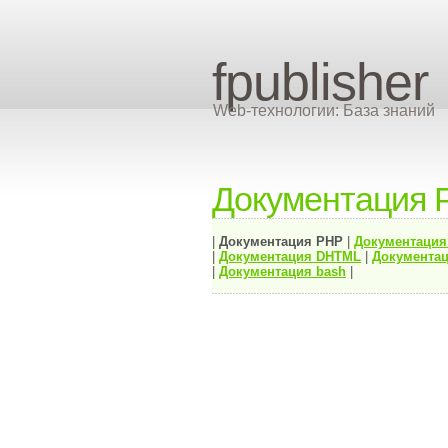
fpublisher
Web-технологии: База знаний
Документация 
|
Документация
PHP
|
Документаци
|
Документация
DHTML
|
Документац
|
Документация bash
|