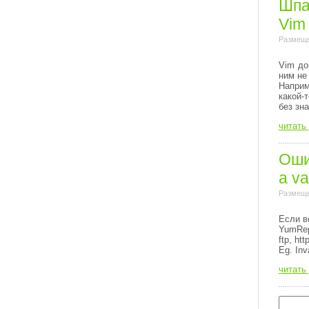
Шпа
Vim
Размеще
Vim до
ним не
Напри
какой-
без зн
читать
Ошиб
a va
Размеще
Если в
YumRep
ftp, http
Eg. Inv
читать