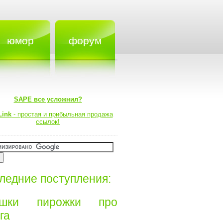
юмор
форум
SAPE все усложнил?
Link
- простая и прибыльная продажа
ссылок!
ледние поступления:
ишки пирожки про
а⁠⁠