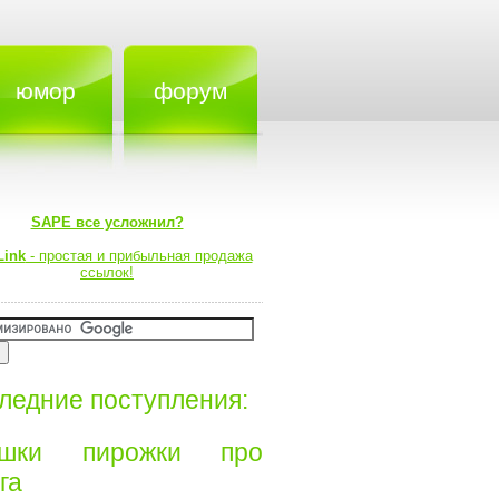
юмор
форум
SAPE все усложнил?
Link
- простая и прибыльная продажа
ссылок!
ледние поступления:
ишки пирожки про
а⁠⁠