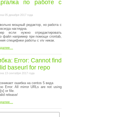
ргалка по работе с
на 05 декабря 2017 года
вольно мощный редактор, но работа с
 всегда наглядна.
мер если нужно отредактировать
то файл например при помощи crontab,
ания специфики работы с viv никак.
 далее…
ка: Error: Cannot find
lid baseurl for repo
на 13 сентабря 2017 года
озникает ошибка на centos 5 вида
o Error: All mirror URLs are not using
[s] or file.
alid release/
 далее…