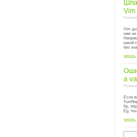
Шпа
Vim
Размеще
Vim до
ним не
Напри
какой-
без зн
читать
Ошиб
a va
Размеще
Если в
YumRep
ftp, http
Eg. Inv
читать