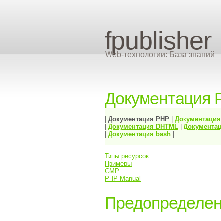
fpublisher
Web-технологии: База знаний
Документация 
|
Документация
PHP
|
Документаци
|
Документация
DHTML
|
Документац
|
Документация bash
|
Типы ресурсов
Примеры
GMP
PHP Manual
Предопределен