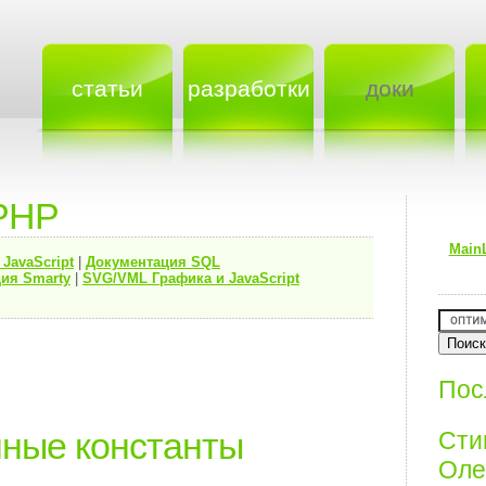
статьи
разработки
доки
PHP
Main
я
JavaScript
|
Документация
SQL
ия Smarty
|
SVG/VML Графика и JavaScript
Пос
ные константы
Ст
Олег