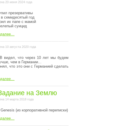
на 20 июня 2024 года
упил презервативы
 в семидесятый год
рил их папе с мамой
нелепый суицид
 далее…
на 10 августа 2020 года
В видел, что через 10 лет мы будем
учше, чем в Германии...
онял, что это они с Германией сделать
 далее…
Задание на Землю
на 14 марта 2018 года
 Genesis (из коpпоpативной пеpеписки)
 далее…