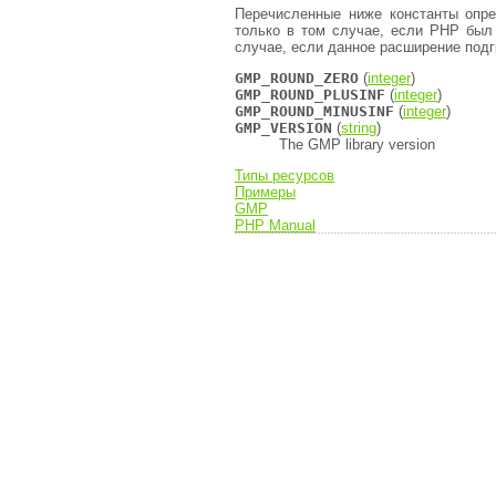
Перечисленные ниже константы опр
только в том случае, если PHP был
случае, если данное расширение под
GMP_ROUND_ZERO
(
integer
)
GMP_ROUND_PLUSINF
(
integer
)
GMP_ROUND_MINUSINF
(
integer
)
GMP_VERSION
(
string
)
The GMP library version
Типы ресурсов
Примеры
GMP
PHP Manual