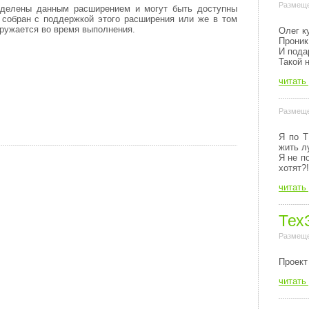
Размеще
еделены данным расширением и могут быть доступны
 собран с поддержкой этого расширения или же в том
гружается во время выполнения.
Олег к
Проник
И пода
Такой 
читать
Размеще
Я по Т
жить л
Я не п
хотят?!
читать
Тех
Размеще
Пpоект
читать