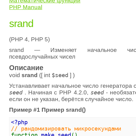
Математические функции
PHP Manual
srand
(PHP 4, PHP 5)
srand — Изменяет начальное чис
псевдослучайных чисел
Описание
void
srand
([
int
$seed
] )
Устанавливает начальное число генератора 
seed
. Начиная с PHP 4.2.0,
seed
- необязат
если он не указан, берётся случайное число.
Пример #1 Пример
srand()
<?php
// рандомизировать микросекундами
function
make_seed
()