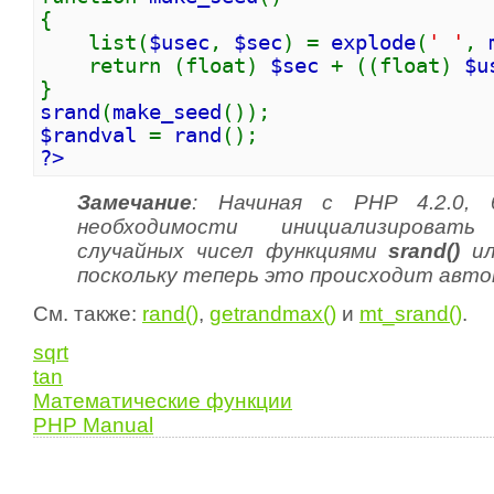
{
list(
$usec
,
$sec
) =
explode
(
' '
,
return (float)
$sec
+ ((float)
$u
}
srand
(
make_seed
());
$randval
=
rand
();
?>
Замечание
:
Начиная с PHP 4.2.0,
необходимости инициализировать
случайных чисел функциями
srand()
и
поскольку теперь это происходит авто
См. также:
rand()
,
getrandmax()
и
mt_srand()
.
sqrt
tan
Математические функции
PHP Manual