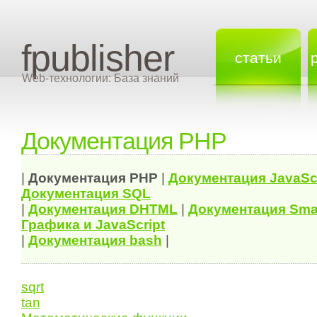
fpublisher
статьи
Web-технологии: База знаний
Документация PHP
|
Документация
PHP
|
Документация
JavaSc
Документация
SQL
|
Документация
DHTML
|
Документация Sma
Графика и JavaScript
|
Документация bash
|
sqrt
tan