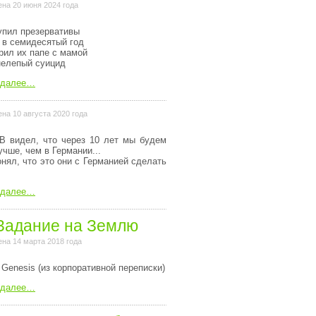
на 20 июня 2024 года
упил презервативы
 в семидесятый год
рил их папе с мамой
нелепый суицид
 далее…
на 10 августа 2020 года
В видел, что через 10 лет мы будем
учше, чем в Германии...
онял, что это они с Германией сделать
 далее…
Задание на Землю
на 14 марта 2018 года
 Genesis (из коpпоpативной пеpеписки)
 далее…