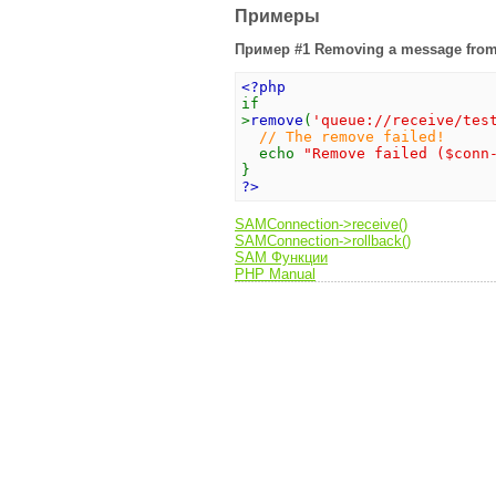
Примеры
Пример #1 Removing a message from
<?php
if
>
remove
(
'queue://receive/tes
// The remove failed!
echo
"Remove failed ($conn
}
?>
SAMConnection->receive()
SAMConnection->rollback()
SAM Функции
PHP Manual