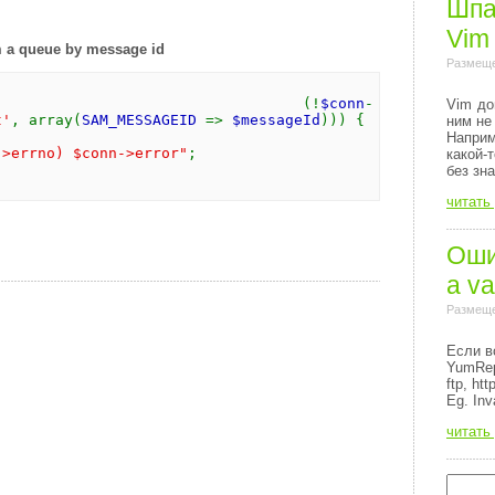
Шпа
Vim
 a queue by message id
Размеще
 (!
$conn
-
Vim до
t'
, array(
SAM_MESSAGEID
=>
$messageId
))) {
ним не
Напри
->errno) $conn->error"
;
какой-
без зн
читать
Ошиб
a va
Размеще
Если в
YumRep
ftp, http
Eg. Inv
читать