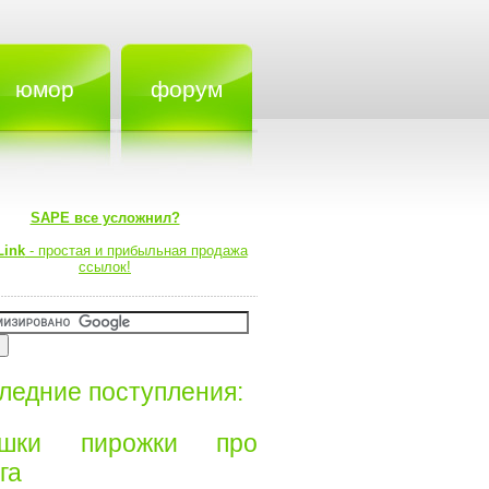
юмор
форум
SAPE все усложнил?
Link
- простая и прибыльная продажа
ссылок!
ледние поступления:
ишки пирожки про
а⁠⁠