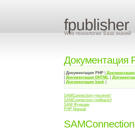
fpublisher
Web-технологии: База знаний
Документация 
|
Документация
PHP
|
Документаци
|
Документация
DHTML
|
Документац
|
Документация bash
|
SAMConnection->receive()
SAMConnection->rollback()
SAM Функции
PHP Manual
SAMConnection