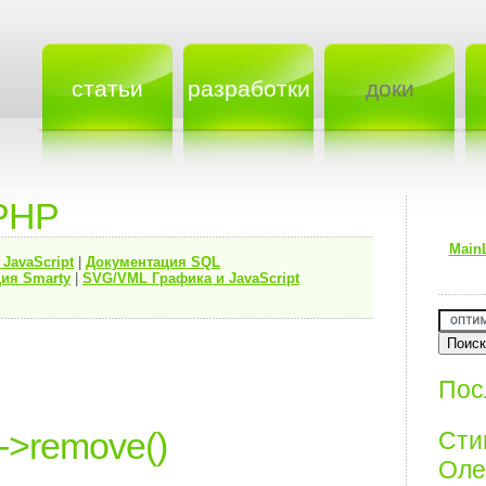
статьи
разработки
доки
PHP
Main
я
JavaScript
|
Документация
SQL
ия Smarty
|
SVG/VML Графика и JavaScript
Пос
->remove()
Ст
Олег