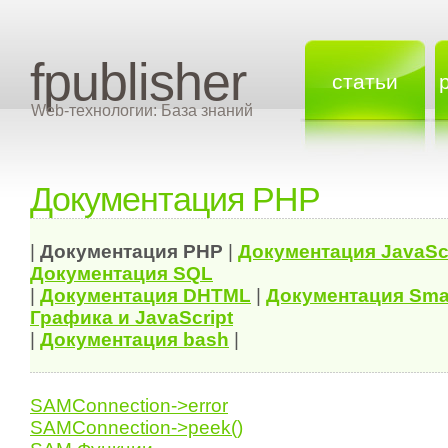
fpublisher
статьи
Web-технологии: База знаний
Документация PHP
|
Документация
PHP
|
Документация
JavaSc
Документация
SQL
|
Документация
DHTML
|
Документация Sma
Графика и JavaScript
|
Документация bash
|
SAMConnection->error
SAMConnection->peek()