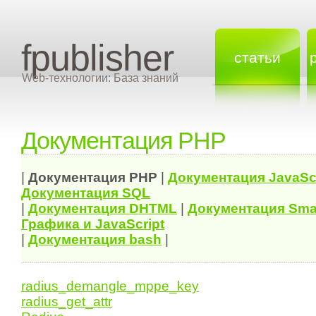
fpublisher
статьи
Web-технологии: База знаний
Документация PHP
|
Документация
PHP
|
Документация
JavaSc
Документация
SQL
|
Документация
DHTML
|
Документация Sma
Графика и JavaScript
|
Документация bash
|
radius_demangle_mppe_key
radius_get_attr