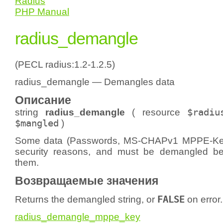
Radius
PHP Manual
radius_demangle
(PECL radius:1.2-1.2.5)
radius_demangle — Demangles data
Описание
string
radius_demangle
(
resource
$radiu
$mangled
)
Some data (Passwords, MS-CHAPv1 MPPE-Keys
security reasons, and must be demangled b
them.
Возвращаемые значения
Returns the demangled string, or
FALSE
on error.
radius_demangle_mppe_key