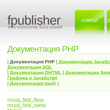
fpublisher
статьи
Web-технологии: База знаний
Документация PHP
|
Документация
PHP
|
Документация
JavaSc
Документация
SQL
|
Документация
DHTML
|
Документация Sma
Графика и JavaScript
|
Документация bash
|
mysql_field_flags
mysql_field_name