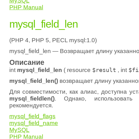
MySQL
PHP Manual
mysql_field_len
(PHP 4, PHP 5, PECL mysql:1.0)
mysql_field_len — Возвращает длину указанно
Описание
int
mysql_field_len
(
resource
$result
,
int
$fi
mysql_field_len()
возвращает длину указанной
Для совместимости, как алиас, доступна ус
mysql_fieldlen()
. Однако, использоват
рекомендуется.
mysql_field_flags
mysql_field_name
MySQL
PHP Manual