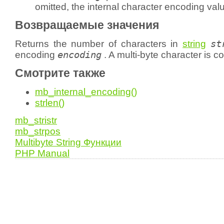
omitted, the internal character encoding valu
Возвращаемые значения
Returns the number of characters in
string
st
encoding
encoding
. A multi-byte character is c
Смотрите также
mb_internal_encoding()
strlen()
mb_stristr
mb_strpos
Multibyte String Функции
PHP Manual