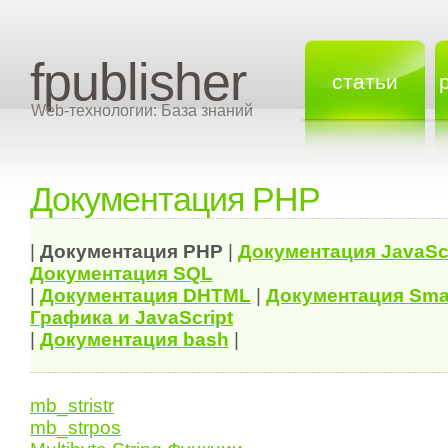
fpublisher
статьи
Web-технологии: База знаний
Документация PHP
|
Документация
PHP
|
Документация
JavaSc
Документация
SQL
|
Документация
DHTML
|
Документация Sma
Графика и JavaScript
|
Документация bash
|
mb_stristr
mb_strpos