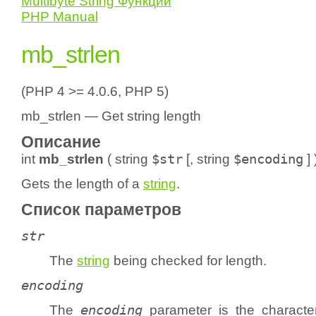
Multibyte String Функции
PHP Manual
mb_strlen
(PHP 4 >= 4.0.6, PHP 5)
mb_strlen — Get string length
Описание
int
mb_strlen
(
string
$str
[,
string
$encoding
] 
Gets the length of a
string
.
Список параметров
str
The
string
being checked for length.
encoding
The
encoding
parameter is the character 