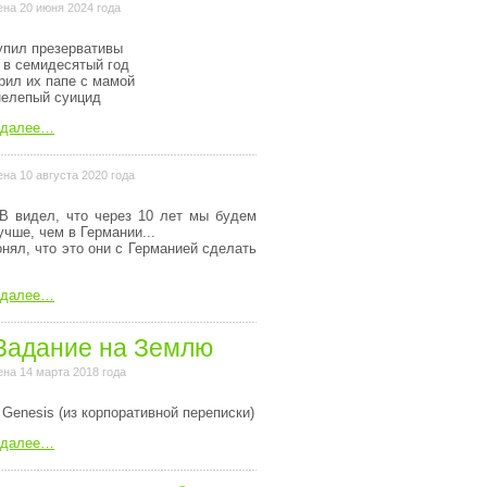
на 20 июня 2024 года
упил презервативы
 в семидесятый год
рил их папе с мамой
нелепый суицид
 далее…
на 10 августа 2020 года
В видел, что через 10 лет мы будем
учше, чем в Германии...
онял, что это они с Германией сделать
 далее…
Задание на Землю
на 14 марта 2018 года
 Genesis (из коpпоpативной пеpеписки)
 далее…