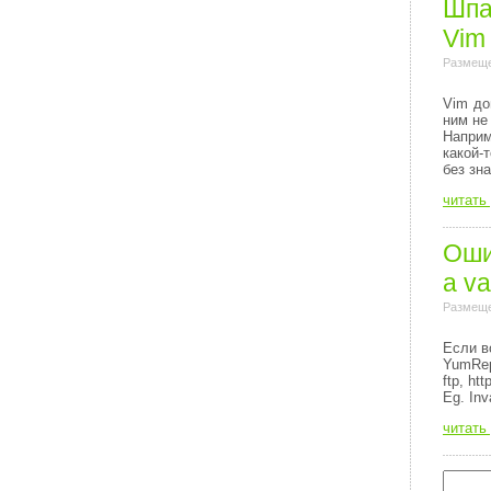
Шпа
Vim
Размеще
Vim до
ним не
Напри
какой-
без зн
читать
Ошиб
a va
Размеще
Если в
YumRep
ftp, http
Eg. Inv
читать