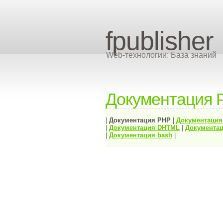
fpublisher
Web-технологии: База знаний
Документация 
|
Документация
PHP
|
Документаци
|
Документация
DHTML
|
Документац
|
Документация bash
|