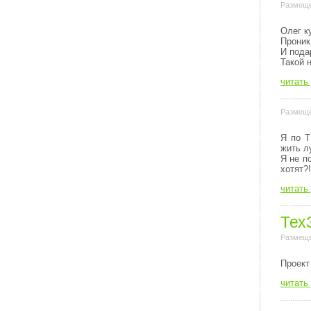
Размеще
Олег к
Проник
И пода
Такой 
читать
Размеще
Я по Т
жить л
Я не п
хотят?!
читать
Тех
Размеще
Пpоект
читать