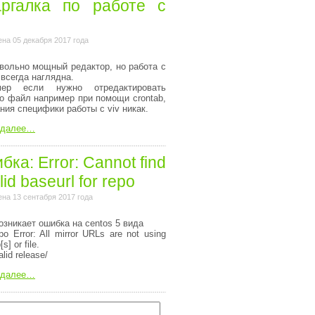
ргалка по работе с
на 05 декабря 2017 года
вольно мощный редактор, но работа с
 всегда наглядна.
мер если нужно отредактировать
то файл например при помощи crontab,
ания специфики работы с viv никак.
 далее…
ка: Error: Cannot find
lid baseurl for repo
на 13 сентабря 2017 года
озникает ошибка на centos 5 вида
o Error: All mirror URLs are not using
[s] or file.
alid release/
 далее…