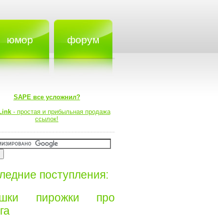
юмор
форум
SAPE все усложнил?
Link
- простая и прибыльная продажа
ссылок!
ледние поступления:
ишки пирожки про
а⁠⁠