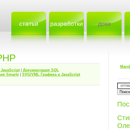
статьи
разработки
доки
PHP
Main
я
JavaScript
|
Документация
SQL
ия Smarty
|
SVG/VML Графика и JavaScript
Пос
Ст
Олег