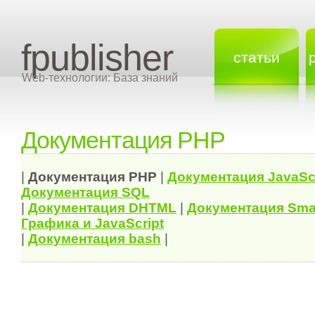
fpublisher
статьи
Web-технологии: База знаний
Документация PHP
|
Документация
PHP
|
Документация
JavaSc
Документация
SQL
|
Документация
DHTML
|
Документация Sma
Графика и JavaScript
|
Документация bash
|