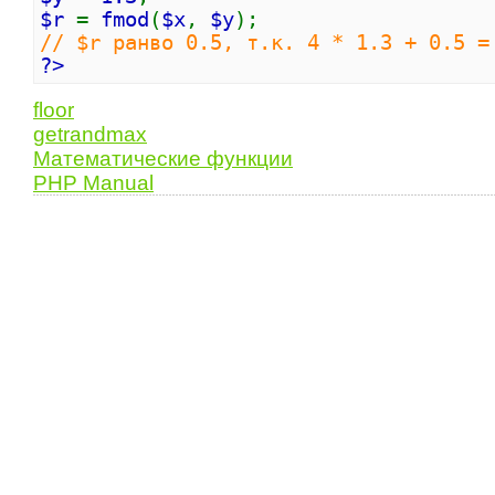
$r
=
fmod
(
$x
,
$y
);
// $r ранво 0.5, т.к. 4 * 1.3 + 0.5 =
?>
floor
getrandmax
Математические функции
PHP Manual