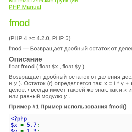
Математические функции
PHP Manual
fmod
(PHP 4 >= 4.2.0, PHP 5)
fmod — Возвращает дробный остаток от деле
Описание
float
fmod
(
float
$x
,
float
$y
)
Возвращает дробный остаток от деления де
и
y
). Остаток (
r
) определяется так: x = i * y + 
целое.
r
всегда имеет такоей же знак, как и
x
и
или равный модулю
y
.
Пример #1 Пример использования
fmod()
<?php
$x
=
5.7
;
$y
=
1.3
;