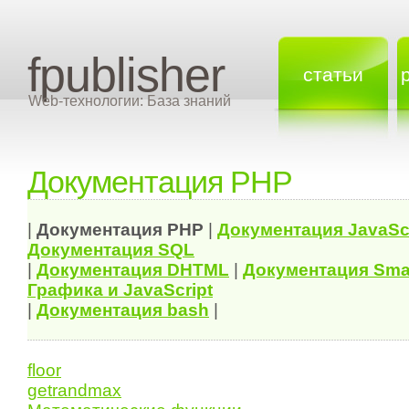
fpublisher
статьи
Web-технологии: База знаний
Документация PHP
|
Документация
PHP
|
Документация
JavaSc
Документация
SQL
|
Документация
DHTML
|
Документация Sma
Графика и JavaScript
|
Документация bash
|
floor
getrandmax