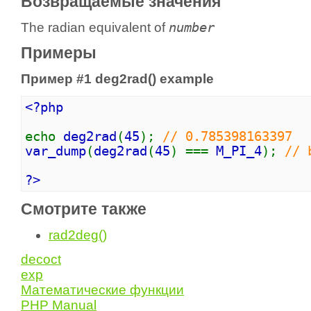
Возвращаемые значения
The radian equivalent of
number
Примеры
Пример #1
deg2rad()
example
<?php
echo
deg2rad
(
45
);
// 0.785398163397
var_dump
(
deg2rad
(
45
) ===
M_PI_4
);
// 
?>
Смотрите также
rad2deg()
decoct
exp
Математические функции
PHP Manual