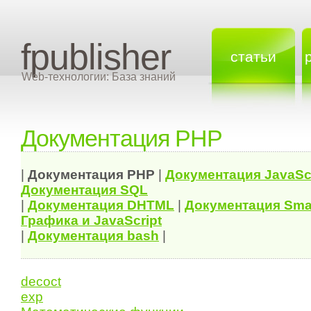
fpublisher
статьи
Web-технологии: База знаний
Документация PHP
|
Документация
PHP
|
Документация
JavaSc
Документация
SQL
|
Документация
DHTML
|
Документация Sma
Графика и JavaScript
|
Документация bash
|
decoct
exp