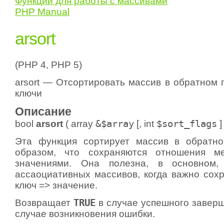
Функции для работы с массивами
PHP Manual
arsort
(PHP 4, PHP 5)
arsort — Отсортировать массив в обратном 
ключи
Описание
bool
arsort
(
array
&$array
[,
int
$sort_flags
] 
Эта функция сортирует массив в обратно
образом, что сохраняются отношения м
значениями. Она полезна, в основном,
ассаоциативных массивов, когда важно сох
ключ => значение.
Возвращает
TRUE
в случае успешного завер
случае возникновения ошибки.