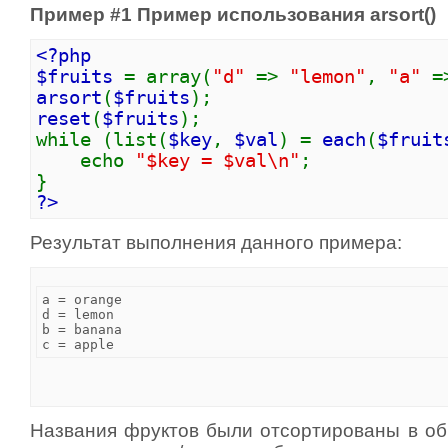
Пример #1 Пример использования
arsort()
<?php
$fruits
= array(
"d"
=>
"lemon"
,
"a"
arsort
(
$fruits
);
reset
(
$fruits
);
while (list(
$key
,
$val
) =
each
(
$fruit
echo
"$key = $val\n"
;
}
?>
Результат выполнения данного примера:
a = orange

d = lemon

b = banana

Названия фруктов были отсортированы в об