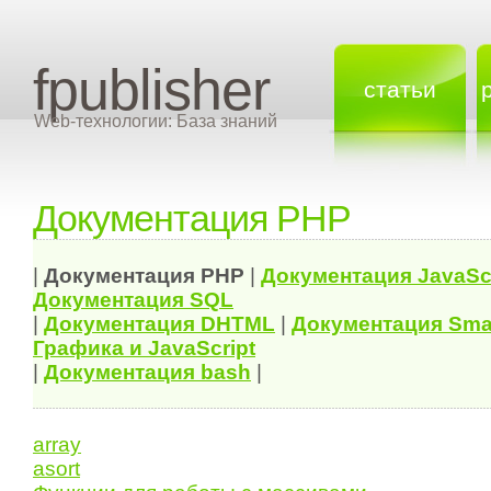
fpublisher
статьи
Web-технологии: База знаний
Документация PHP
|
Документация
PHP
|
Документация
JavaSc
Документация
SQL
|
Документация
DHTML
|
Документация Sma
Графика и JavaScript
|
Документация bash
|
array
asort