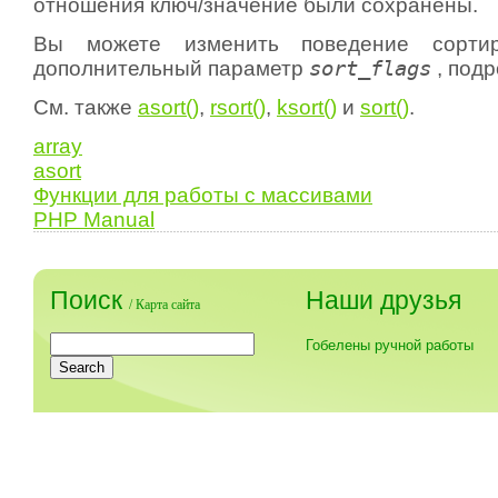
отношения ключ/значение были сохранены.
Вы можете изменить поведение сортиро
дополнительный параметр
sort_flags
, под
См. также
asort()
,
rsort()
,
ksort()
и
sort()
.
array
asort
Функции для работы с массивами
PHP Manual
Поиск
Наши друзья
/
Карта сайта
Гобелены ручной работы