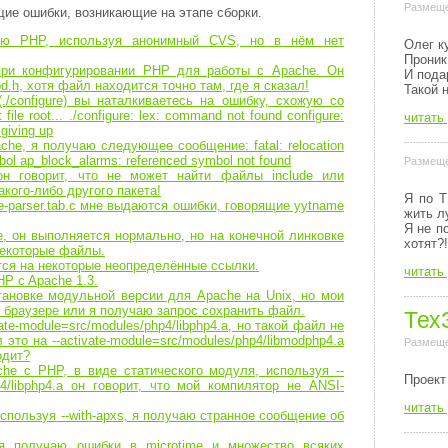
Размеще
ие ошибки, возникающие на этапе сборки.
ю PHP, используя анонимный CVS, но в нём нет
Олег к
Проник
при конфигурировании PHP для работы с Apache. Он
И пода
pd.h, хотя файл находится точно там, где я сказал!
Такой 
/configure) вы наталкиваетесь на ошибку, схожую со
ile root... ./configure: lex: command not found configure:
читать
 giving up
che, я получаю следующее сообщение: fatal: relocation
symbol ap_block_alarms: referenced symbol not found
Размеще
 он говорит, что не может найти файлы include или
кого-либо другого пакета!
Я по Т
-parser.tab.c мне выдаются ошибки, говорящие yytname
жить л
Я не п
, он выполняется нормально, но на конечной линковке
хотят?!
некоторые файлы.
тся на некоторые неопределённые ссылки.
читать
HP c Apache 1.3.
ановке модульной версии для Apache на Unix, но мои
 браузере или я получаю запрос сохранить файл.
Тех
ate-module=src/modules/php4/libphp4.a, но такой файл не
это на --activate-module=src/modules/php4/libmodphp4.a
Размеще
одит?
he c PHP, в виде статического модуля, используя --
Пpоект
hp4/libphp4.a он говорит, что мой компилятор не ANSI-
читать
спользуя --with-apxs, я получаю странное сообщение об
 получаю ошибки в microtime и множество всяких