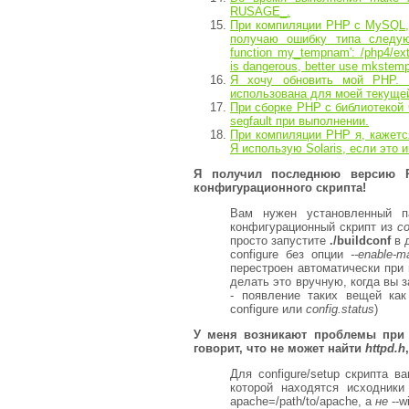
RUSAGE_.
При компиляции PHP с MySQL, 
получаю ошибку типа следующе
function my_tempnam': /php4/ex
is dangerous, better use mkstem
Я хочу обновить мой PHP. Г
использована для моей текуще
При сборке PHP с библиотекой
segfault при выполнении.
При компиляции PHP я, кажетс
Я использую Solaris, если это 
Я получил последнюю версию P
конфигурационного скрипта!
Вам нужен установленный па
конфигурационный скрипт из
co
просто запустите
./buildconf
в д
configure без опции
--enable-m
перестроен автоматически пр
делать это вручную, когда вы з
- появление таких вещей ка
configure или
config.status
)
У меня возникают проблемы при 
говорит, что не может найти
httpd.h
Для configure/setup скрипта в
которой находятся исходник
apache=/path/to/apache
, а
не
--w