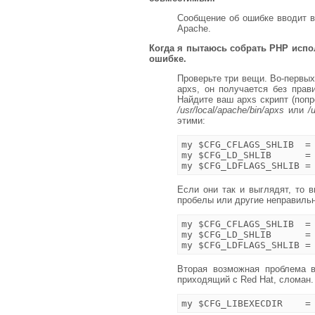
Сообщение об ошибке вводит в
Apache.
Когда я пытаюсь собрать PHP исп
ошибке.
Проверьте три вещи. Во-первых,
apxs, он получается без пра
Найдите ваш apxs скрипт (поп
/usr/local/apache/bin/apxs
или
/
этими:
my $CFG_CFLAGS_SHLIB  = 
my $CFG_LD_SHLIB      = 
Если они так и выглядят, то 
пробелы или другие неправильные
my $CFG_CFLAGS_SHLIB  = 
my $CFG_LD_SHLIB      = 
Вторая возможная проблема в
приходящий с Red Hat, сломан.