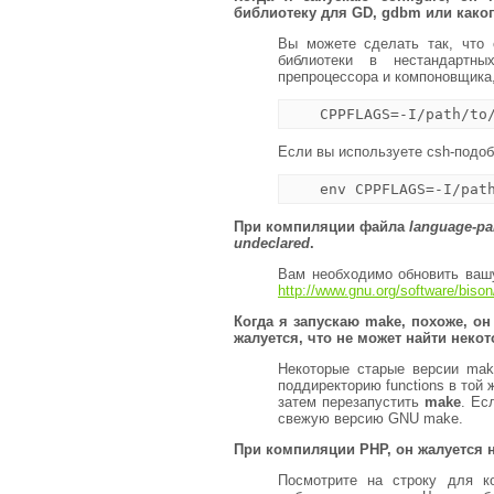
библиотеку для GD, gdbm или каког
Вы можете сделать так, что 
библиотеки в нестандартн
препроцессора и компоновщика,
Если вы используете csh-подобн
При компиляции файла
language-par
undeclared
.
Вам необходимо обновить ваш
http://www.gnu.org/software/bison
Когда я запускаю
make
, похоже, о
жалуется, что не может найти неко
Некоторые старые версии ma
поддиректорию functions в той
затем перезапустить
make
. Ес
свежую версию GNU make.
При компиляции PHP, он жалуется 
Посмотрите на строку для к