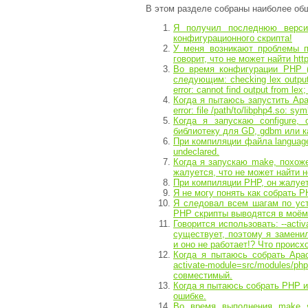
В этом разделе собраны наиболее общ
Я получил последнюю верси
конфигурационного скрипта!
У меня возникают проблемы 
говорит, что не может найти htt
Во время конфигурации PHP (.
следующим: checking lex output f
error: cannot find output from lex;
Когда я пытаюсь запустить Apa
error: file /path/to/libphp4.so: 
Когда я запускаю configure,
библиотеку для GD, gdbm или ка
При компиляции файла language
undeclared.
Когда я запускаю make, похоже
жалуется, что не может найти 
При компиляции PHP, он жалуе
Я не могу понять как собрать P
Я следовал всем шагам по уст
PHP скрипты выводятся в моём
Говорится использовать: --activ
существует, поэтому я заменил 
и оно не работает!? Что происх
Когда я пытаюсь собрать Apac
activate-module=src/modules/p
совместимый.
Когда я пытаюсь собрать PHP и
ошибке.
Во время выполнения make я