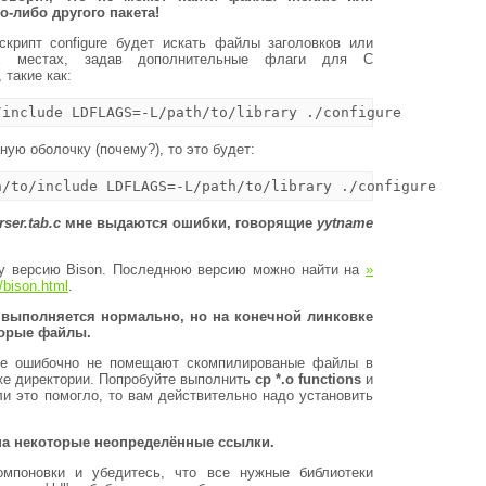
о-либо другого пакета!
скрипт configure будет искать файлы заголовков или
ых местах, задав дополнительные флаги для С
 такие как:
ую оболочку (почему?), то это будет:
ser.tab.c
мне выдаются ошибки, говорящие
yytname
у версию Bison. Последнюю версию можно найти на
»
/bison.html
.
н выполняется нормально, но на конечной линковке
торые файлы.
ke ошибочно не помещают скомпилированые файлы в
 же директории. Попробуйте выполнить
cp *.o functions
и
ли это помогло, то вам действительно надо установить
на некоторые неопределённые ссылки.
омпоновки и убедитесь, что все нужные библиотеки