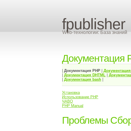
fpublisher
Web-технологии: База знаний
Документация 
|
Документация
PHP
|
Документаци
|
Документация
DHTML
|
Документац
|
Документация bash
|
Установка
Использование PHP
ЧАВО
PHP Manual
Проблемы Сбо