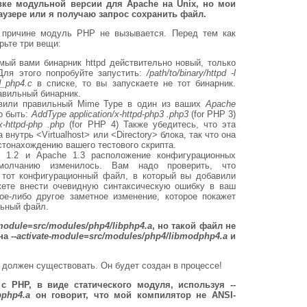
вке модульной версии для Apache на Unix, но мои
узере или я получаю запрос сохранить файл.
то причине модуль PHP не вызывается. Перед тем как
рьте три вещи:
мый вами бинарник httpd действительно новый, только
 Для этого попробуйте запустить:
/path/to/binary/httpd -l
_php4.c
в списке, то вы запускаете не тот бинарник.
авильный бинарник.
авили правильный Mime Type в один из ваших
Apache
о быть:
AddType application/x-httpd-php3 .php3
(for PHP 3)
x-httpd-php .php
(for PHP 4)
Также убедитесь, что эта
 внутрь <Virtualhost> или <Directory> блока, так что она
стонахождению вашего тестового скрипта.
 1.2 и Apache 1.3 расположение конфигурационных
олчанию изменилось. Вам надо проверить, что
 тот конфигурационный файл, в который вы добавили
жете внести очевидную синтаксическую ошибку в ваш
е-либо другое заметное изменение, которое покажет
льный файл.
-module=src/modules/php4/libphp4.a
, но такой файл не
 на
--activate-module=src/modules/php4/libmodphp4.a
и
 должен существовать. Он будет создан в процессе!
 c PHP, в виде статического модуля, используя
--
bphp4.a
он говорит, что мой компилятор не ANSI-