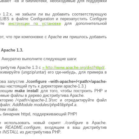
вают '-ldl' и библиотеки, необходимые для поддержки
 1.2.x, не забыли ли вы добавить соответствующую
BS в файле Configuration и перезапустить Configure
рите
инструкции по установке
для дополнительной
т, что при компоновке с Apache им пришлось добавить
 Apache 1.3.
. Аккуратно выполните следующие шаги:
трибутив Apache 1.3 с
» http://www.apache.org/dist/httpd/
.
ивируйте (ungzip/untar) его где-нибудь, для примера в
рва запустив
./configure --with-apache=/<path>/apache-
аш настоящий путь к директории apache-1.3.)
дующим
make install
для того, чтобы построить PHP и
димые файлы в дерево дистрибутива Apache.
екторию
/<path>/apache-1.3/src
и отредактируйте файл
 файл:
AddModule modules/php4/libphp4.a
.
атем
make
.
ь бинарник httpd, поддерживающий PHP!
 использовать новый скрипт
./configure
в Apache.
йле
README.configure
, входящем в ваш дистрибутив
йл
INSTALL
из дистрибутива PHP.