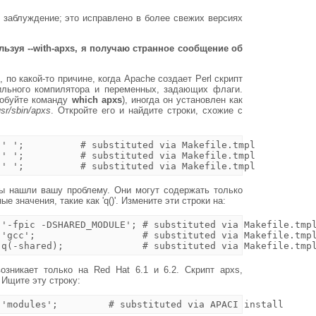
 заблуждение; это исправлено в более свежих версиях
ользуя
--with-apxs
, я получаю странное сообщение об
 по какой-то причине, когда Apache создает Perl скрипт
вильного компилятора и переменных, задающих флаги.
робуйте команду
which apxs
), иногда он установлен как
usr/sbin/apxs
. Откройте его и найдите строки, схожие с
' ';          # substituted via Makefile.tmpl

' ';          # substituted via Makefile.tmpl

вы нашли вашу проблему. Они могут содержать только
 значения, такие как 'q()'. Измените эти строки на:
'-fpic -DSHARED_MODULE'; # substituted via Makefile.tmpl
'gcc';                   # substituted via Makefile.tmpl
озникает только на Red Hat 6.1 и 6.2. Скрипт apxs,
 Ищите эту строку: