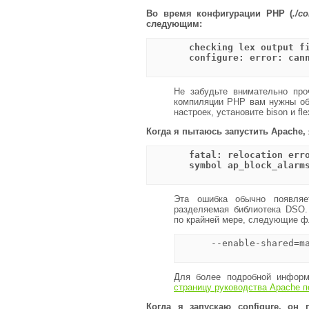
Во время конфигурации PHP (
./c
следующим:
       checking lex output fi
       configure: error: cann
Не забудьте внимательно про
компиляции PHP вам нужны оба
настроек, установите bison и fl
Когда я пытаюсь запустить Apache
       fatal: relocation erro
       symbol ap_block_alarms
Эта ошибка обычно появляе
разделяемая библиотека DSO.
по крайней мере, следующие ф
      --enable-shared=ma
Для более подробной инфор
страницу руководства Apache 
Когда я запускаю configure, он