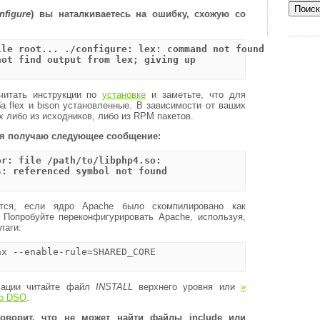
onfigure
) вы наталкиваетесь на ошибку, схожую со
le root... ./configure: lex: command not found

ot find output from lex; giving up

читать инструкции по
установке
и заметьте, что для
 flex и bison установленные. В зависимости от ваших
ex либо из исходников, либо из RPM пакетов.
, я получаю следующее сообщение:
r: file /path/to/libphp4.so:

: referenced symbol not found

тся, если ядро Apache было скомпилировано как
 Попробуйте переконфигурировать Apache, используя,
лаги:
x --enable-rule=SHARED_CORE

мации читайте файл
INSTALL
верхнего уровня или
»
по DSO
.
 говорит, что не может найти файлы include или