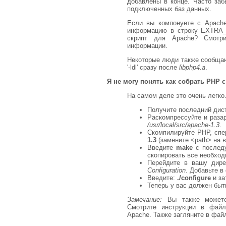
добавлены в конце. Часто забы
подключенных баз данных.
Если вы компонуете с Apache
информацию в строку EXTRA_LI
скрипт для Apache? Смот
информации.
Некоторые люди также сообщаю
'-ldl' сразу после
libphp4.a
.
Я не могу понять как собрать PHP c
На самом деле это очень легко
Получите последний дис
Раскомпрессуйте и разарх
/usr/local/src/apache-1.3
.
Скомпилируйте PHP, спе
1.3
(замените <path> на в
Введите
make
с после
скопировать все необхо
Перейдите в вашу дир
Configuration
. Добавьте в
Введите:
./configure
и з
Теперь у вас должен быт
Замечание:
Вы также можете
Смотрите инструкции в фа
Apache. Также загляните в фа