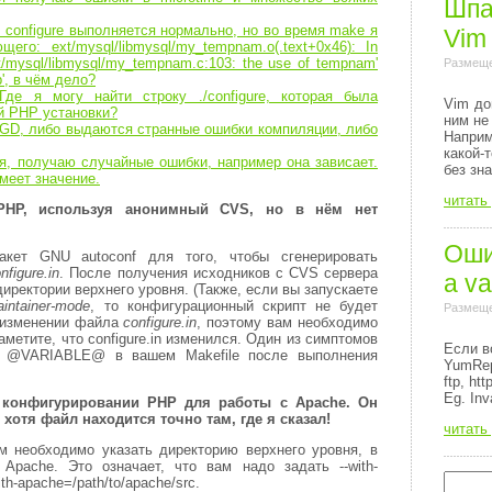
Шпа
configure выполняется нормально, но во время make я
Vim
го: ext/mysql/libmysql/my_tempnam.o(.text+0x46): In
t/mysql/libmysql/my_tempnam.c:103: the use of tempnam'
Размеще
p', в чём дело?
де я могу найти строку ./configure, которая была
Vim до
й PHP установки?
ним не
 GD, либо выдаются странные ошибки компиляции, либо
Напри
какой-
я, получаю случайные ошибки, например она зависает.
без зн
имеет значение.
читать
HP, используя анонимный CVS, но в нём нет
Ошиб
кет GNU autoconf для того, чтобы сгенерировать
nfigure.in
. После получения исходников с CVS сервера
a va
иректории верхнего уровня. (Также, если вы запускаете
aintainer-mode
, то конфигурационный скрипт не будет
Размеще
и изменении файла
configure.in
, поэтому вам необходимо
аметите, что configure.in изменился. Один из симптомов
Если в
к @VARIABLE@ в вашем Makefile после выполнения
YumRep
ftp, http
Eg. Inv
конфигурировании PHP для работы с Apache. Он
, хотя файл находится точно там, где я сказал!
читать
ам необходимо указать директорию верхнего уровня, в
и Apache. Это означает, что вам надо задать
--with-
ith-apache=/path/to/apache/src
.