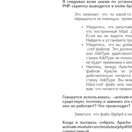
Я следовал всем шагам по устано
PHP скрипты выводятся в моём бра
Это означает, что по какой-
обращаться за помощью, прове
Убедитесь, что запускае
что построенный httpd.
Если вы не видете
mod
Найдите и установите пр
Убедитесь, что вы доб
.conf
файлов. Это должн
или
AddType application/
строка AddType не попала
не будет применина к ме
Наконец, между Apache
файлов Apache по ум
действительно читается
строку AddType. Вы мо
httpd.conf
файл или како
вам, что читается прави
Говорится использовать:
--activate
существует, поэтому я заменил это
оно не работает!? Что происходит?
Заметьте, что файл
libphp4.a
не
Когда я пытаюсь собрать Apache
activate-module=src/modules/php4/li
совместимый.