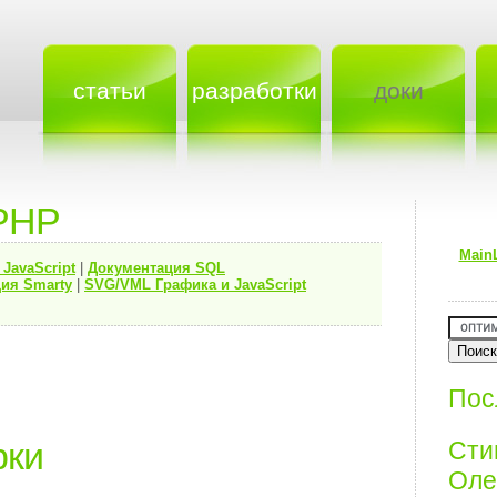
статьи
разработки
доки
PHP
Main
я
JavaScript
|
Документация
SQL
ия Smarty
|
SVG/VML Графика и JavaScript
Пос
рки
Ст
Олег