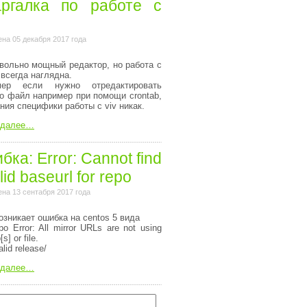
ргалка по работе с
на 05 декабря 2017 года
вольно мощный редактор, но работа с
 всегда наглядна.
мер если нужно отредактировать
то файл например при помощи crontab,
ания специфики работы с viv никак.
 далее…
ка: Error: Cannot find
lid baseurl for repo
на 13 сентабря 2017 года
озникает ошибка на centos 5 вида
o Error: All mirror URLs are not using
[s] or file.
alid release/
 далее…