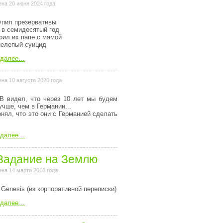
на 20 июня 2024 года
упил презервативы
 в семидесятый год
рил их папе с мамой
нелепый суицид
 далее…
на 10 августа 2020 года
В видел, что через 10 лет мы будем
учше, чем в Германии...
онял, что это они с Германией сделать
 далее…
Задание на Землю
на 14 марта 2018 года
 Genesis (из коpпоpативной пеpеписки)
 далее…