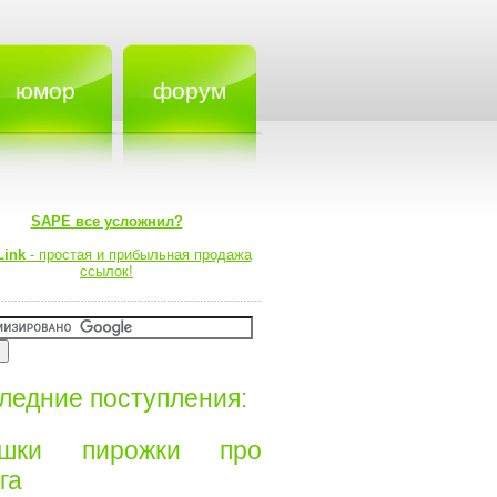
юмор
форум
SAPE все усложнил?
Link
- простая и прибыльная продажа
ссылок!
ледние поступления:
ишки пирожки про
а⁠⁠