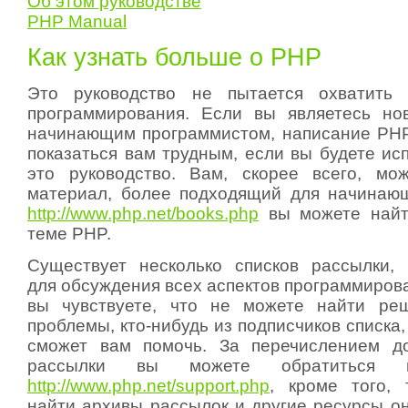
Об этом руководстве
PHP Manual
Как узнать больше о PHP
Это руководство не пытается охватить
программирования. Если вы являетесь но
начинающим программистом, написание PH
показаться вам трудным, если вы будете ис
это руководство. Вам, скорее всего, мо
материал, более подходящий для начинаю
http://www.php.net/books.php
вы можете найти
теме PHP.
Существует несколько списков рассылки,
для обсуждения всех аспектов программиров
вы чувствуете, что не можете найти реш
проблемы, кто-нибудь из подписчиков списка,
сможет вам помочь. За перечислением до
рассылки вы можете обратитьс
http://www.php.net/support.php
, кроме того,
найти архивы рассылок и другие ресурсы он