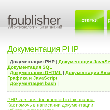
fpublisher
статьи
Web-технологии: База знаний
Документация PHP
|
Документация
PHP
|
Документация
JavaSc
Документация
SQL
|
Документация
DHTML
|
Документация Sma
Графика и JavaScript
|
Документация bash
|
PHP versions documented in this manual
Как помочь в написании документации