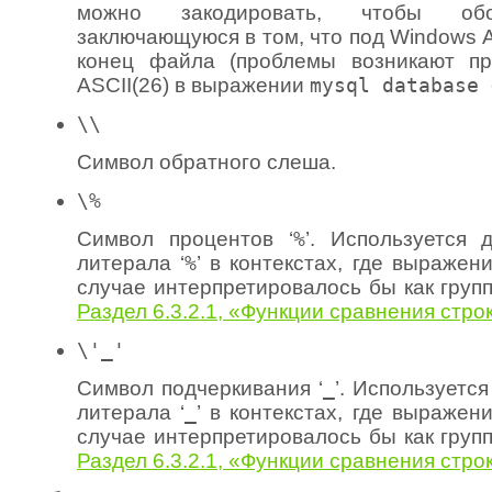
можно закодировать, чтобы обо
заключающуюся в том, что под Windows A
конец файла (проблемы возникают пр
ASCII(26) в выражении
mysql database 
\\
Символ обратного слеша.
\%
Символ процентов ‘
%
’. Используется 
литерала ‘
%
’ в контекстах, где выражени
случае интерпретировалось бы как груп
Раздел 6.3.2.1, «Функции сравнения стро
\'_'
Символ подчеркивания ‘
_
’. Используется
литерала ‘
_
’ в контекстах, где выражени
случае интерпретировалось бы как груп
Раздел 6.3.2.1, «Функции сравнения стро