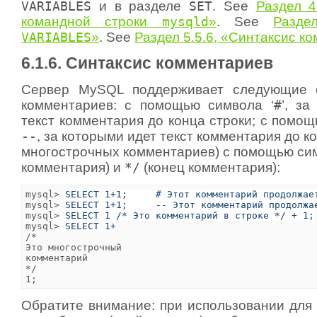
VARIABLES
и в разделе
SET
. See
Раздел 4
командной строки
mysqld
»
. See
Разде
VARIABLES
»
. See
Раздел 5.5.6, «Синтаксис к
6.1.6. Синтаксис комментариев
Сервер MySQL поддерживает следующие 
комментариев: с помощью символа ‘
#
’, з
текст комментария до конца строки; с помо
--
, за которыми идет текст комментария до ко
многострочных комментариев) с помощью с
комментария) и
*/
(конец комментария):
mysql> 
SELECT 1+1;     # Этот комментарий продолжае
mysql> 
SELECT 1+1;     -- Этот комментарий продолжа
mysql> 
SELECT 1 /* Это комментарий в строке */ + 1;
mysql> 
SELECT 1+
/*

Это многострочный

комментарий

*/

Обратите внимание: при использовании для