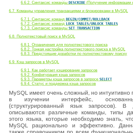
6.6.2. Синтаксис команды
(Получение информации о
DESCRIBE
6.7. Команды управления транзакциями и блокировками в MySQL
6.7.1. Синтаксис команд
BEGIN/COMMIT/ROLLBACK
6.7.2. Синтаксис команд
LOCK TABLES/UNLOCK TABLES
6.7.3. Синтаксис команды
SET TRANSACTION
6.8. Полнотекстовый поиск в MySQL
6.8.1. Ограничения для полнотекстового поиска
6.8.2. Тонкая настройка полнотекстового поиска в MySQL
6.8.3. Предстоящие доработки по полнотекстовому поиску
6.9. Кэш запросов в MySQL
6.9.1. Как работает кэширование запросов
6.9.2. Конфигурация кэша запросов
6.9.3. Параметры кэша запросов в запросе
SELECT
6.9.4. Статус и поддержка кэша запросов
MySQL имеет очень сложный, но интуитивно 
в изучении интерфейс, основа
(структурированный язык запросов). В
описываются различные команды, типы д
этого языка, которые необходимо знать, чт
MySQL рационально и эффективно. Данн
также справочником по всем функциональн