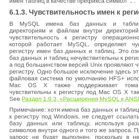
имен таблиц в качестве префикса символ ‘
.
’.
6.1.3. Чувствительность имен к рег
В MySQL имена баз данных и таблиц
директориям и файлам внутри директорий
чувствительность к регистру операционн
которой работает MySQL, определяет чув
регистру имен баз данных и таблиц. Это оз
баз данных и таблиц нечувствительны к реги
а под большинством версий Unix проявляют ч
регистру. Одно большое исключение здесь эт
файловая система по умолчанию HFS+ испо
Mac OS X также поддерживает тома
чувствительны к регистру под Mac OS X так
See
Раздел 1.9.3, «Расширения MySQL к ANS
Примечание: хотя имена баз данных и табли
к регистру под Windows, не следует ссылат
базу данных или таблицу, используя раз
символов внутри одного и того же запроса.
запрос не будет выполнен, поскольку в 