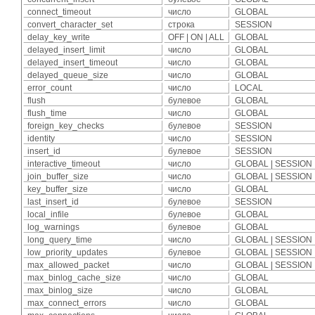
connect_timeout
число
GLOBAL
convert_character_set
строка
SESSION
delay_key_write
OFF | ON | ALL
GLOBAL
delayed_insert_limit
число
GLOBAL
delayed_insert_timeout
число
GLOBAL
delayed_queue_size
число
GLOBAL
error_count
число
LOCAL
flush
булевое
GLOBAL
flush_time
число
GLOBAL
foreign_key_checks
булевое
SESSION
identity
число
SESSION
insert_id
булевое
SESSION
interactive_timeout
число
GLOBAL | SESSION
join_buffer_size
число
GLOBAL | SESSION
key_buffer_size
число
GLOBAL
last_insert_id
булевое
SESSION
local_infile
булевое
GLOBAL
log_warnings
булевое
GLOBAL
long_query_time
число
GLOBAL | SESSION
low_priority_updates
булевое
GLOBAL | SESSION
max_allowed_packet
число
GLOBAL | SESSION
max_binlog_cache_size
число
GLOBAL
max_binlog_size
число
GLOBAL
max_connect_errors
число
GLOBAL