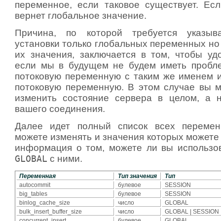
переменное, если таковое существует. Ес
вернет глобальное значение.
Причина, по которой требуется указы
установки только глобальных переменных но
их значения, заключается в том, чтобы удо
если мы в будущем не будем иметь пробл
потоковую переменную с таким же именем 
потоковую переменную. В этом случае вы 
изменить состояние сервера в целом, а 
вашего соединения.
Далее идет полный список всех переме
можете изменять и значения которых можете 
информация о том, можете ли вы использ
GLOBAL
с ними.
Переменная
Тип значения
Тип
autocommit
булевое
SESSION
big_tables
булевое
SESSION
binlog_cache_size
число
GLOBAL
bulk_insert_buffer_size
число
GLOBAL | SESSION
concurrent_insert
булевое
GLOBAL