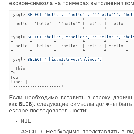
escape-символа на примерах выполнения ко
mysql> 
SELECT 'hello', '"hello"', '""hello""', 'hel
+-------+---------+-----------+--------+--------+

| hello | "hello" | ""hello"" | hel'lo | 'hello |

+-------+---------+-----------+--------+--------+

mysql> 
SELECT "hello", "'hello'", "''hello''", "hel
+-------+---------+-----------+--------+--------+

| hello | 'hello' | ''hello'' | hel"lo | "hello |

+-------+---------+-----------+--------+--------+

mysql> 
SELECT "This\nIs\nFour\nlines";
+--------------------+

| This

Is

Four

lines |

Если необходимо вставить в строку двоичн
как
BLOB
), следующие символы должны быть 
escape-последовательности:
NUL
ASCII 0. Необходимо представлять в ви