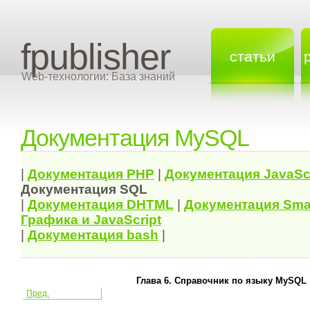
fpublisher
статьи
Web-технологии: База знаний
Документация MySQL
|
Документация
PHP
|
Документация
JavaSc
Документация
SQL
|
Документация
DHTML
|
Документация Sma
Графика и JavaScript
|
Документация bash
|
Глава 6. Справочник по языку MySQL
Пред.