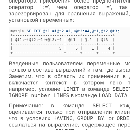
оператора присвоения более предпочтител
оператор '
:=
', чем оператор ‘
=
’, так
зарезервирован для сравнения выражений
установкой переменных:
mysql> 
SELECT @t1:=(@t2:=1)+@t3:=4,@t1,@t2,@t3;
+----------------------+------+------+------+

| @t1:=(@t2:=1)+@t3:=4 | @t1  | @t2  | @t3  |

+----------------------+------+------+------+

|                    5 |    5 |    1 |    4 |

Введенные пользователем переменные мо
только в составе выражений и там, где выр
Заметим, что в область их применения в
включается контекст, в котором явно т
например, условие
LIMIT
в команде
SELEC
IGNORE number LINES
в команде
LOAD DATA
.
Примечание: в команде
SELECT
кажд
оценивается только при отправлении клиент
что в условиях
HAVING
,
GROUP BY
, or
ORD
ссылаться на выражение, содержащее пер