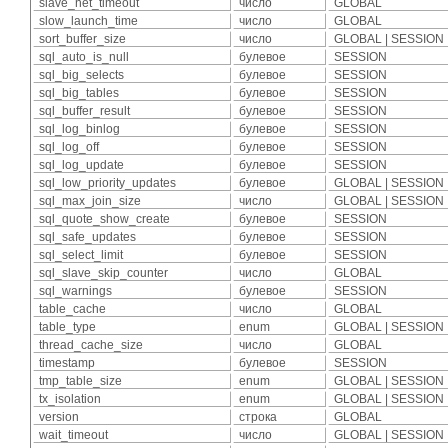
slave_net_timeout
число
GLOBAL
slow_launch_time
число
GLOBAL
sort_buffer_size
число
GLOBAL | SESSION
sql_auto_is_null
булевое
SESSION
sql_big_selects
булевое
SESSION
sql_big_tables
булевое
SESSION
sql_buffer_result
булевое
SESSION
sql_log_binlog
булевое
SESSION
sql_log_off
булевое
SESSION
sql_log_update
булевое
SESSION
sql_low_priority_updates
булевое
GLOBAL | SESSION
sql_max_join_size
число
GLOBAL | SESSION
sql_quote_show_create
булевое
SESSION
sql_safe_updates
булевое
SESSION
sql_select_limit
булевое
SESSION
sql_slave_skip_counter
число
GLOBAL
sql_warnings
булевое
SESSION
table_cache
число
GLOBAL
table_type
enum
GLOBAL | SESSION
thread_cache_size
число
GLOBAL
timestamp
булевое
SESSION
tmp_table_size
enum
GLOBAL | SESSION
tx_isolation
enum
GLOBAL | SESSION
version
строка
GLOBAL
wait_timeout
число
GLOBAL | SESSION