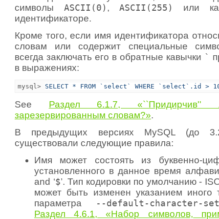
символы
ASCII(0)
,
ASCII(255)
или ка
идентификаторе.
Кроме того, если имя идентификатора относ
словам или содержит специальные симв
всегда заключать его в обратные кавычки
`
п
в выражениях:
mysql> 
SELECT * FROM `select` WHERE `select`.id > 1
See
Раздел 6.1.7, «``Придирчив
зарезервированным словам?»
.
В предыдущих версиях MySQL (до 3.
существовали следующие правила:
Имя может состоять из буквенно-ци
установленного в данное время алфави
and ‘
$
’. Тип кодировки по умолчанию - ISO
может быть изменен указанием иного 
параметра
--default-character-se
Раздел 4.6.1, «Набор символов, пр