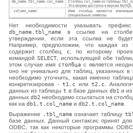
db_name.tbl_name.col_name
Столбец
col_name
из таблицы
tbl_n
Эта форма доступна в версии MySQL 
`column_name`
Имя столбца является ключевы
специальные символы.
Нет необходимости указывать префи
db_name.tbl_name
в ссылке на столбец
утверждении, если эта ссылка не будет
Например, предположим, что каждая из
содержит столбец
c
, по которому произ
командой
SELECT
, использующей обе табли
этом случае имя
столбца
c является неодно
оно не уникально для таблиц, указанных в 
необходимо уточнить, какая именно таблица
конкретизировав -
t1.c
или
t2.c
. Аналоги
данных из таблицы
t
в базе данных
db1
и из
данных
db2
необходимо ссылаться на столбц
как на
db1.t.col_name
и
db2.t.col_name
.
Выражение
.tbl_name
означает таблицу
tb
базе данных. Данный синтаксис принят для
ODBC, так как некоторые программы ODBC