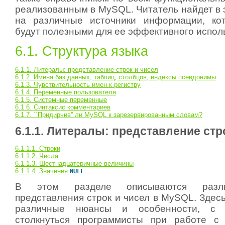
реализованным в MySQL. Читатель найдет в 
на различные источники информации, кот
будут полезными для ее эффективного испол
6.1. Структура языка
6.1.1. Литералы: представление строк и чисел
6.1.2. Имена баз данных, таблиц, столбцов, индексы псевдонимы
6.1.3. Чувствительность имен к регистру
6.1.4. Переменные пользователя
6.1.5. Системные переменные
6.1.6. Синтаксис комментариев
6.1.7. ``Придирчив'' ли MySQL к зарезервированным словам?
6.1.1. Литералы: представление стр
6.1.1.1. Cтроки
6.1.1.2. Числа
6.1.1.3. Шестнадцатеричные величины
6.1.1.4. Значения
NULL
В этом разделе описываются разл
представления строк и чисел в MySQL. Здес
различные нюансы и особенности, с 
столкнуться программисты при работе с