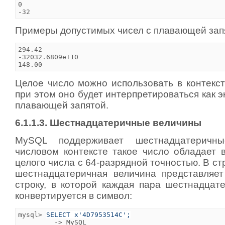
0

Примеры допустимых чисел с плавающей зап
294.42

-32032.6809e+10

Целое число можно использовать в контекст
при этом оно будет интерпретироваться как э
плавающей запятой.
6.1.1.3. Шестнадцатеричные величины
MySQL поддерживает шестнадцатеричн
числовом контексте такое число обладает 
целого числа с 64-разрядной точностью. В ст
шестнадцатеричная величина представляе
строку, в которой каждая пара шестнадцат
конвертируется в символ:
mysql> 
SELECT x'4D7953514C';
         -> MySQL
