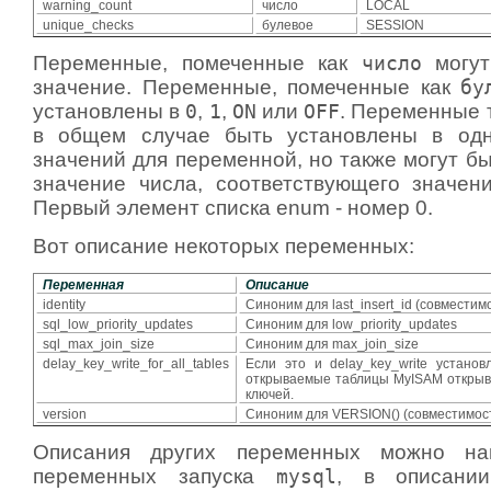
warning_count
число
LOCAL
unique_checks
булевое
SESSION
Переменные, помеченные как
число
могут
значение. Переменные, помеченные как
бу
установлены в
0
,
1
,
ON
или
OFF
. Переменные 
в общем случае быть установлены в од
значений для переменной, но также могут б
значение числа, соответствующего значе
Первый элемент списка enum - номер 0.
Вот описание некоторых переменных:
Переменная
Описание
identity
Синоним для last_insert_id (совместим
sql_low_priority_updates
Синоним для low_priority_updates
sql_max_join_size
Синоним для max_join_size
delay_key_write_for_all_tables
Если это и delay_key_write установ
открываемые таблицы MyISAM открыв
ключей.
version
Синоним для VERSION() (совместимость
Описания других переменных можно на
переменных запуска
mysql
, в описан