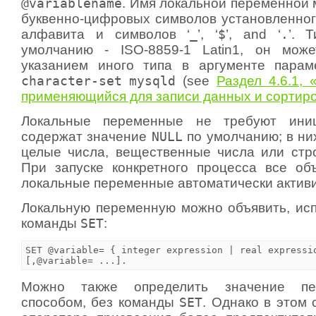
@variablename
. Имя локальной переменной 
буквенно-цифровых символов установленног
алфавита и символов ‘
_
’, ‘
$
’, and ‘
.
’. 
умолчанию - ISO-8859-1 Latin1, он мож
указанием иного типа в аргументе пара
character-set
mysqld
(see
Раздел 4.6.1,
применяющийся для записи данных и сортир
Локальные переменные не требуют иниц
содержат значение
NULL
по умолчанию; в ни
целые числа, вещественные числа или стр
При запуске конкретного процесса все о
локальные переменные автоматически актив
Локальную переменную можно объявить, исп
команды
SET
:
SET @variable= { integer expression | real expressio
Можно также определить значение п
способом, без команды
SET
. Однако в этом 