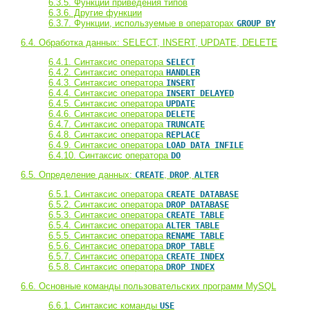
6.3.5. Функции приведения типов
6.3.6. Другие функции
6.3.7. Функции, используемые в операторах
GROUP BY
6.4. Обработка данных: SELECT, INSERT, UPDATE, DELETE
6.4.1. Синтаксис оператора
SELECT
6.4.2. Синтаксис оператора
HANDLER
6.4.3. Синтаксис оператора
INSERT
6.4.4. Синтаксис оператора
INSERT DELAYED
6.4.5. Синтаксис оператора
UPDATE
6.4.6. Синтаксис оператора
DELETE
6.4.7. Синтаксис оператора
TRUNCATE
6.4.8. Синтаксис оператора
REPLACE
6.4.9. Синтаксис оператора
LOAD DATA INFILE
6.4.10. Синтаксис оператора
DO
6.5. Определение данных:
,
,
CREATE
DROP
ALTER
6.5.1. Синтаксис оператора
CREATE DATABASE
6.5.2. Синтаксис оператора
DROP DATABASE
6.5.3. Синтаксис оператора
CREATE TABLE
6.5.4. Синтаксис оператора
ALTER TABLE
6.5.5. Синтаксис оператора
RENAME TABLE
6.5.6. Синтаксис оператора
DROP TABLE
6.5.7. Синтаксис оператора
CREATE INDEX
6.5.8. Синтаксис оператора
DROP INDEX
6.6. Основные команды пользовательских программ MySQL
6.6.1. Синтаксис команды
USE