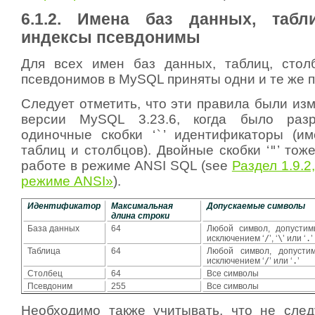
6.1.2. Имена баз данных, табли
индексы псевдонимы
Для всех имен баз данных, таблиц, стол
псевдонимов в MySQL приняты одни и те же 
Следует отметить, что эти правила были из
версии MySQL 3.23.6, когда было раз
одиночные скобки ‘
`
’ идентификаторы (им
таблиц и столбцов). Двойные скобки ‘
"
’ тож
работе в режиме ANSI SQL (see
Раздел 1.9.2
режиме ANSI»
).
Идентификатор
Максимальная
Допускаемые символы
длина строки
База данных
64
Любой символ, допустим
исключением ‘
/
’, ‘
\
’ или ‘
.
’
Таблица
64
Любой символ, допусти
исключением ‘
/
’ или ‘
.
’
Столбец
64
Все символы
Псевдоним
255
Все символы
Необходимо также учитывать, что не след