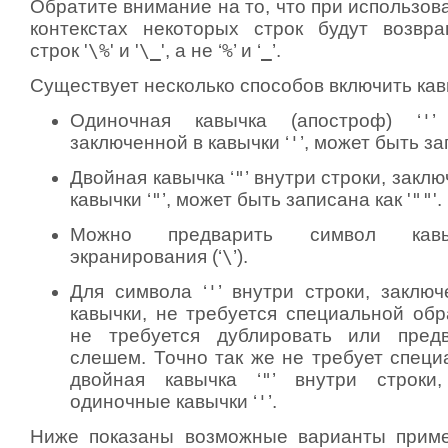
Обратите внимание на то, что при использова
контекстах некоторых строк будут возвр
строк '
\%
' и '
\_
', а не ‘
%
’ и ‘
_
’.
Существует несколько способов включить кавы
Одиночная кавычка (апостроф) ‘
'
’
заключенной в кавычки ‘
'
’, может быть за
Двойная кавычка ‘
"
’ внутри строки, закл
кавычки ‘
"
’, может быть записана как '
""
'.
Можно предварить символ кавы
экранирования (‘
\
’).
Для символа ‘
'
’ внутри строки, заклю
кавычки, не требуется специальной обр
не требуется дублировать или пред
слешем. Точно так же не требует специ
двойная кавычка ‘
"
’ внутри строки
одиночные кавычки ‘
'
’.
Ниже показаны возможные варианты приме