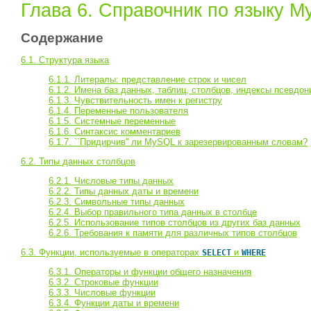
Глава 6. Справочник по языку 
Содержание
6.1. Структура языка
6.1.1. Литералы: представление строк и чисел
6.1.2. Имена баз данных, таблиц, столбцов, индексы псевдо
6.1.3. Чувствительность имен к регистру
6.1.4. Переменные пользователя
6.1.5. Системные переменные
6.1.6. Синтаксис комментариев
6.1.7. ``Придирчив'' ли MySQL к зарезервированным словам?
6.2. Типы данных столбцов
6.2.1. Числовые типы данных
6.2.2. Типы данных даты и времени
6.2.3. Символьные типы данных
6.2.4. Выбор правильного типа данных в столбце
6.2.5. Использование типов столбцов из других баз данных
6.2.6. Требования к памяти для различных типов столбцов
6.3. Функции, используемые в операторах
и
SELECT
WHERE
6.3.1. Операторы и функции общего назначения
6.3.2. Строковые функции
6.3.3. Числовые функции
6.3.4. Функции даты и времени