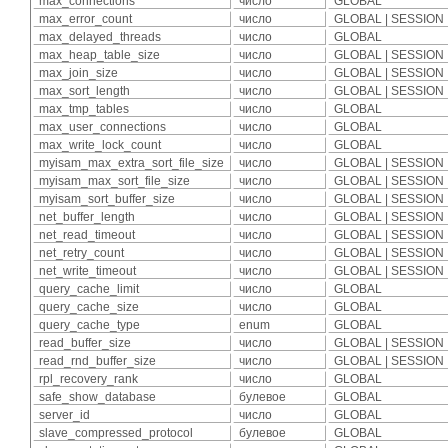
max_connections
число
GLOBAL
max_error_count
число
GLOBAL | SESSION
max_delayed_threads
число
GLOBAL
max_heap_table_size
число
GLOBAL | SESSION
max_join_size
число
GLOBAL | SESSION
max_sort_length
число
GLOBAL | SESSION
max_tmp_tables
число
GLOBAL
max_user_connections
число
GLOBAL
max_write_lock_count
число
GLOBAL
myisam_max_extra_sort_file_size
число
GLOBAL | SESSION
myisam_max_sort_file_size
число
GLOBAL | SESSION
myisam_sort_buffer_size
число
GLOBAL | SESSION
net_buffer_length
число
GLOBAL | SESSION
net_read_timeout
число
GLOBAL | SESSION
net_retry_count
число
GLOBAL | SESSION
net_write_timeout
число
GLOBAL | SESSION
query_cache_limit
число
GLOBAL
query_cache_size
число
GLOBAL
query_cache_type
enum
GLOBAL
read_buffer_size
число
GLOBAL | SESSION
read_rnd_buffer_size
число
GLOBAL | SESSION
rpl_recovery_rank
число
GLOBAL
safe_show_database
булевое
GLOBAL
server_id
число
GLOBAL
slave_compressed_protocol
булевое
GLOBAL