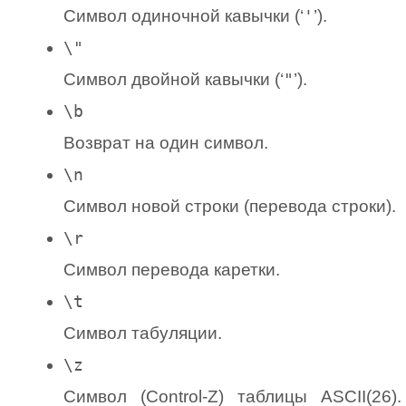
Символ одиночной кавычки (‘
'
’).
\"
Символ двойной кавычки (‘
"
’).
\b
Возврат на один символ.
\n
Символ новой строки (перевода строки).
\r
Символ перевода каретки.
\t
Символ табуляции.
\z
Символ (Control-Z) таблицы ASCII(26