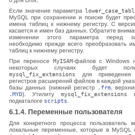
0 для Unix.
Если значение параметра
lower_case_tabl
MySQL при сохранении и поиске будет пре
имена таблиц к нижнему регистру. С версии
касается и имен баз данных. Обратите вниман
изменении этого параметра перед 
необходимо прежде всего преобразовать и
таблиц к нижнему регистру.
При переносе
MyISAM
-файлов с Windows н
некоторых случаях будет поле
mysql_fix_extensions
для приведения 
регистров расширений файлов в каждой указ
базы данных (нижний регистр
.frm
, верхн
.MYD
). Утилиту
mysql_fix_extensions
м
подкаталоге
scripts
.
6.1.4. Переменные пользователя
Для конкретного процесса пользователь 
локальные переменные, которые в MySQL 