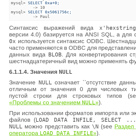
mysql> 
SELECT 0xa+0;
         -> 10

mysql> 
SELECT 0x5061756c;
Синтаксис выражений вида
x'hexstring
версии 4.0) базируется на ANSI SQL, а для
0x
используется синтаксис ODBC. Шестнадц
часто применяются в ODBC для представлени
данных вида
BLOB
. Для конвертирования ст
шестнадцатеричный вид можно применять ф
6.1.1.4. Значения
NULL
Значение
NULL
означает ``отсутствие данны
отличным от значения 0 для числовых т
пустой строки для строковых типов (
«Проблемы со значением
NULL
»
).
При использовании форматов импорта или эк
файлов (
LOAD DATA INFILE, SELECT ..
NULL
можно представить как
\N
(see
Раздел 
оператора
LOAD DATA INFILE
»
).