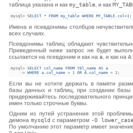
таблица указана и как
my_table
, и как
MY_TAB
mysql> 
SELECT * FROM my_table WHERE MY_TABLE.col=1;
Имена и псевдонимы столбцов нечувствитель
всех случаях.
Псевдонимы таблиц обладают чувствительно
Приведенный ниже запрос не будет выполн
ссылается на псевдоним и как на
a
, и как на
A
:
mysql> 
SELECT col_name FROM tbl_name AS a
    -> 
WHERE a.col_name = 1 OR A.col_name = 2;
Если вы не хотите держать в памяти разм
базы данных и таблиц, при создании базы
придерживайтесь последовательного принцип
имен только строчные буквы.
Одним из путей устранения этой проблемы
демона
mysqld
с параметром
-O lower_cas
По умолчанию этот параметр имеет значение