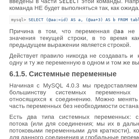
введены в части
SELECT
этой команды. Нап
команда НЕ будет выполняться так, как ожида
mysql> 
SELECT (@aa:=id) AS a, (@aa+3) AS b FROM tab
Причина в том, что переменная
@aa
не б
значения текущей строки, в то время к
предыдущем выражении является строкой.
Действует правило никогда не создавать
и 
одну и ту же переменную в одном и том же в
6.1.5. Системные переменные
Начиная с MySQL 4.0.3 мы предоставляем
большинству системных переменных 
относящихся к соединению. Можно менять
часть переменных без необходимости остана
Есть два типа системных переменных: 
потока (или для соединения; мы их в дал
потоковыми переменными для краткости), к
для данного соединения и глобальные перем