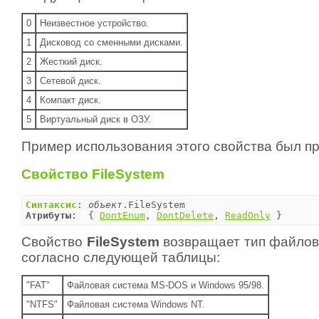
0
Неизвестное устройство.
1
Дисковод со сменными дисками.
2
Жесткий диск.
3
Сетевой диск.
4
Компакт диск.
5
Виртуальный диск в ОЗУ.
Пример использования этого свойства был п
Свойство FileSystem
Синтаксис
: 
объект
Атрибуты
:  { 
DontEnum
, 
DontDelete
, 
ReadOnly
 }
Свойство
FileSystem
возвращает тип файлов
согласно следующей таблицы:
"FAT"
Файловая система MS-DOS и Windows 95/98.
"NTFS"
Файловая система Windows NT.