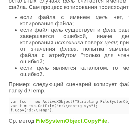
остальных случаях
цель
считается именем 
файла. Сам процесс копирования происходит 
если файла с именем
цель
нет, т
копирование файла;
если файл
цель
существует и
флаг
рав
завершается ошибкой, иначе дел
копирования
источника
поверх
цели
; пр
от значения
флага
, попытка замен
файла с атрибутом "только для чтен
ошибкой;
если
цель
является каталогом, то ме
ошибкой.
Пример: следующий сценарий копирует фа
папку d:\Temp.
var fso = new ActiveXObject("Scripting.FileSystemObj
var f = fso.GetFile("c:\\config.sys");

f.Copy("d:\\Temp");
Ср. метод
FileSystemObject.CopyFile
.