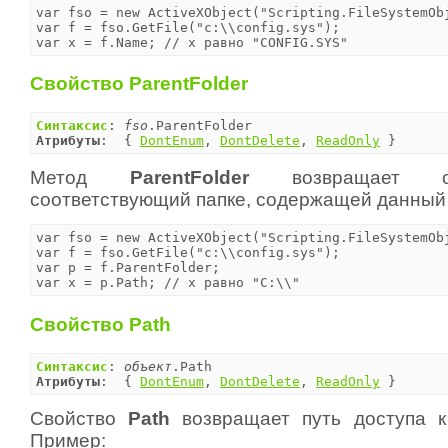
var fso = new ActiveXObject("Scripting.FileSystemObj
var f = fso.GetFile("c:\\config.sys");

var x = f.Name;	// x равно "CONFIG.SYS"
Свойство ParentFolder
Синтаксис
: 
fso
Атрибуты
:  { 
DontEnum
, 
DontDelete
, 
ReadOnly
 }
Метод
ParentFolder
возвращает 
соответствующий папке, содержащей данный
var fso = new ActiveXObject("Scripting.FileSystemObj
var f = fso.GetFile("c:\\config.sys");

var p = f.ParentFolder;

Свойство Path
Синтаксис
: 
объект
Атрибуты
:  { 
DontEnum
, 
DontDelete
, 
ReadOnly
 }
Свойство
Path
возвращает путь доступа к
Пример: