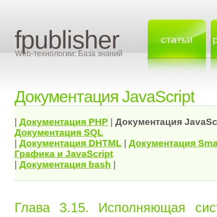
fpublisher
статьи
Web-технологии: База знаний
Документация JavaScript
|
Документация
PHP
|
Документация
JavaSc
Документация
SQL
|
Документация
DHTML
|
Документация Sma
Графика и JavaScript
|
Документация bash
|
Глава 3.15. Исполняющая сист