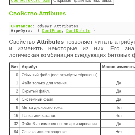
OpenAsTextStream
Открывает файл как текстовый.
Свойство Attributes
Синтаксис
: 
объект
Атрибуты
:  { 
DontEnum
, 
DontDelete
 }
Свойство
Attributes
позволяет читать атрибу
и изменять некоторые из них. Его зна
логическая комбинация следующих битовых ф
Бит
Атрибут
Можно изменять
0
Обычный файл (все атрибуты сброшены).
—
1
Файл только для чтения.
Да
2
Скрытый файл.
Да
4
Системный файл.
Да
8
Метка дискового тома.
Нет
16
Папка или каталог.
Нет
32
Файл был изменен после архивирования.
Да
64
Ссылка или сокращение.
Нет