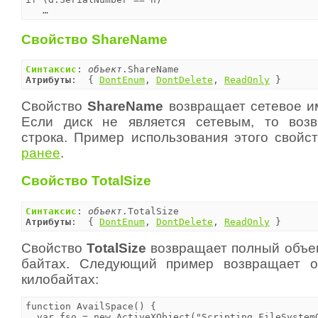
   …
Свойство ShareName
Синтаксис
: 
объект
Атрибуты
:  { 
DontEnum
, 
DontDelete
, 
ReadOnly
 }
Свойство
ShareName
возвращает сетевое им
Если диск не является сетевым, то возв
строка. Пример использования этого свойс
ранее
.
Свойство TotalSize
Синтаксис
: 
объект
Атрибуты
:  { 
DontEnum
, 
DontDelete
, 
ReadOnly
 }
Свойство
TotalSize
возвращает полный объем
байтах. Следующий пример возвращает 
килобайтах:
function AvailSpace() {

  var fso = new ActiveXObject("Scripting.FileSystemO