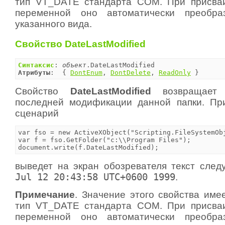
тип VT_DATE стандарта COM. При присваи
переменной оно автоматически преобра
указанного вида.
Свойство DateLastModified
Синтаксис
: 
объект
Атрибуты
:  { 
DontEnum
, 
DontDelete
, 
ReadOnly
 }
Свойство
DateLastModified
возвращает
последней модификации данной папки. Пр
сценарий
var fso = new ActiveXObject("Scripting.FileSystemObj
var f = fso.GetFolder("c:\\Program Files");

document.write(f.DateLastModified);
выведет на экран обозревателя текст сле
Jul 12 20:43:58 UTC+0600 1999
.
Примечание
. Значение этого свойства име
тип VT_DATE стандарта COM. При присваи
переменной оно автоматически преобра