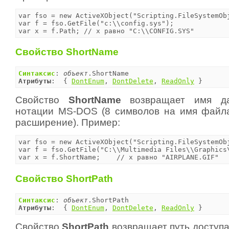
var fso = new ActiveXObject("Scripting.FileSystemObj
var f = fso.GetFile("c:\\config.sys");

var x = f.Path;	// x равно "C:\\CONFIG.SYS"
Свойство ShortName
Синтаксис
: 
объект
Атрибуты
:  { 
DontEnum
, 
DontDelete
, 
ReadOnly
 }
Свойство
ShortName
возвращает имя д
нотации MS-DOS (8 символов на имя файл
расширение). Пример:
var fso = new ActiveXObject("Scripting.FileSystemObj
var f = fso.GetFile("C:\\Multimedia Files\\Graphics\
var x = f.ShortName;	// x равно "AIRPLANE.GIF"
Свойство ShortPath
Синтаксис
: 
объект
Атрибуты
:  { 
DontEnum
, 
DontDelete
, 
ReadOnly
 }
Свойство
ShortPath
возвращает путь доступа