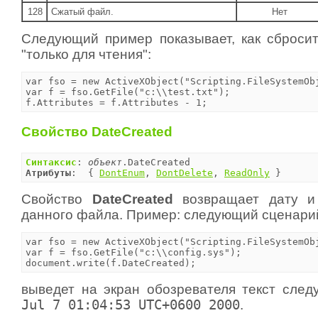
128
Сжатый файл.
Нет
Следующий пример показывает, как сброси
"только для чтения":
var fso = new ActiveXObject("Scripting.FileSystemObj
var f = fso.GetFile("c:\\test.txt");

f.Attributes = f.Attributes - 1;
Свойство DateCreated
Синтаксис
: 
объект
Атрибуты
:  { 
DontEnum
, 
DontDelete
, 
ReadOnly
 }
Свойство
DateCreated
возвращает дату и
данного файла. Пример: следующий сценари
var fso = new ActiveXObject("Scripting.FileSystemObj
var f = fso.GetFile("c:\\config.sys");

document.write(f.DateCreated);
выведет на экран обозревателя текст сле
Jul 7 01:04:53 UTC+0600 2000
.