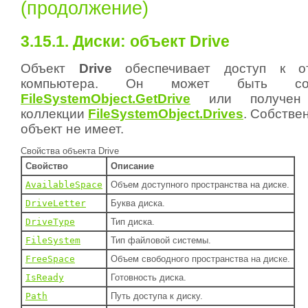
(продолжение)
3.15.1. Диски: объект Drive
Объект
Drive
обеспечивает доступ к от
компьютера. Он может быть со
FileSystemObject.GetDrive
или получен 
коллекции
FileSystemObject.Drives
. Собстве
объект не имеет.
Свойства объекта Drive
Свойство
Описание
AvailableSpace
Объем доступного пространства на диске.
DriveLetter
Буква диска.
DriveType
Тип диска.
FileSystem
Тип файловой системы.
FreeSpace
Объем свободного пространства на диске.
IsReady
Готовность диска.
Path
Путь доступа к диску.