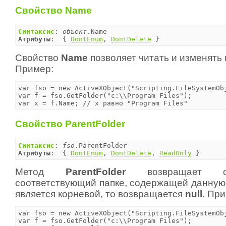
Свойство Name
Синтаксис
: 
объект
Атрибуты
:  { 
DontEnum
, 
DontDelete
 }
Свойство
Name
позволяет читать и изменять 
Пример:
var fso = new ActiveXObject("Scripting.FileSystemObj
var f = fso.GetFolder("c:\\Program Files");

var x = f.Name;	// x равно "Program Files"
Свойство ParentFolder
Синтаксис
: 
fso
Атрибуты
:  { 
DontEnum
, 
DontDelete
, 
ReadOnly
 }
Метод
ParentFolder
возвращает 
соответствующий папке, содержащей данную 
является корневой, то возвращается
null
. Пр
var fso = new ActiveXObject("Scripting.FileSystemObj
var f = fso.GetFolder("c:\\Program Files");
