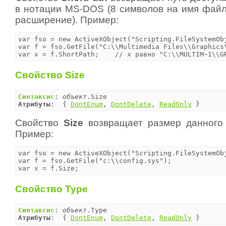
в нотации MS-DOS (8 символов на имя файл
расширение). Пример:
var fso = new ActiveXObject("Scripting.FileSystemObj
var f = fso.GetFile("C:\\Multimedia Files\\Graphics\
var x = f.ShortPath;	// x равно "C:\\
Свойство Size
Синтаксис
: 
объект
Атрибуты
:  { 
DontEnum
, 
DontDelete
, 
ReadOnly
 }
Свойство
Size
возвращает размер данного 
Пример:
var fso = new ActiveXObject("Scripting.FileSystemObj
var f = fso.GetFile("c:\\config.sys");

var x = f.Size;
Свойство Type
Синтаксис
: 
объект
Атрибуты
:  { 
DontEnum
, 
DontDelete
, 
ReadOnly
 }