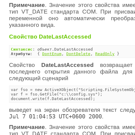
Примечание
. Значение этого свойства име
тип VT_DATE стандарта COM. При присваи
переменной оно автоматически преобра
указанного вида.
Свойство DateLastAccessed
Синтаксис
: 
объект
Атрибуты
:  { 
DontEnum
, 
DontDelete
, 
ReadOnly
 }
Свойство
DateLastAccessed
возвращает
последнего открытия данного файла для 
следующий сценарий
var fso = new ActiveXObject("Scripting.FileSystemObj
var f = fso.GetFile("c:\\config.sys");

document.write(f.DateLastAccessed);
выведет на экран обозревателя текст сле
Jul 7 01:04:53 UTC+0600 2000
.
Примечание
. Значение этого свойства име
тип VT_DATE стандарта COM. При присваи