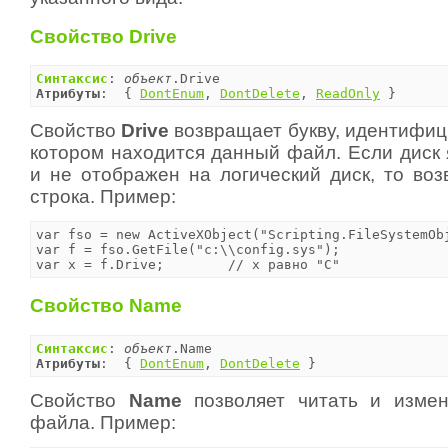
Свойство Drive
Синтаксис
: 
объект
Атрибуты
:  { 
DontEnum
, 
DontDelete
, 
ReadOnly
 }
Свойство
Drive
возвращает букву, идентифиц
котором находится данный файл. Если диск 
и не отображен на логический диск, то воз
строка. Пример:
var fso = new ActiveXObject("Scripting.FileSystemObj
var f = fso.GetFile("c:\\config.sys");

var x = f.Drive;	// x равно "C"
Свойство Name
Синтаксис
: 
объект
Атрибуты
:  { 
DontEnum
, 
DontDelete
 }
Свойство
Name
позволяет читать и измен
файла. Пример: