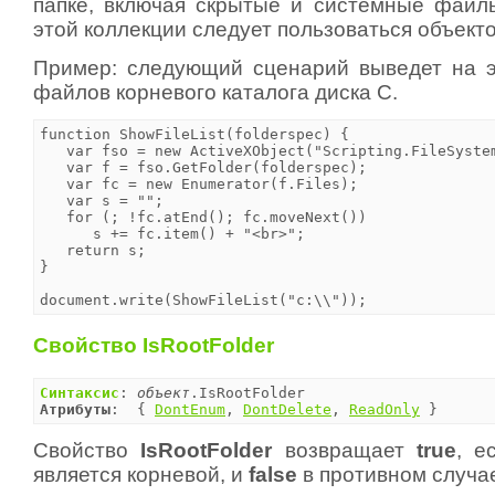
папке, включая скрытые и системные файл
этой коллекции следует пользоваться объек
Пример: следующий сценарий выведет на э
файлов корневого каталога диска C.
function ShowFileList(folderspec) {

   var fso = new ActiveXObject("Scripting.FileSystem
   var f = fso.GetFolder(folderspec);

   var fc = new Enumerator(f.Files);

   var s = "";

   for (; !fc.atEnd(); fc.moveNext())

      s += fc.item() + "<br>";

   return s;

}

document.write(ShowFileList("c:\\"));
Свойство IsRootFolder
Синтаксис
: 
объект
Атрибуты
:  { 
DontEnum
, 
DontDelete
, 
ReadOnly
 }
Свойство
IsRootFolder
возвращает
true
, е
является корневой, и
false
в противном случа