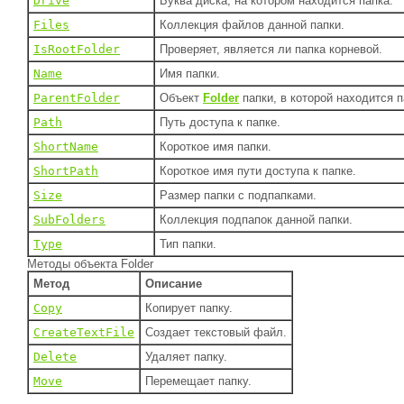
Drive
Буква диска, на котором находится папка.
Files
Коллекция файлов данной папки.
IsRootFolder
Проверяет, является ли папка корневой.
Name
Имя папки.
ParentFolder
Объект
Folder
папки, в которой находится п
Path
Путь доступа к папке.
ShortName
Короткое имя папки.
ShortPath
Короткое имя пути доступа к папке.
Size
Размер папки с подпапками.
SubFolders
Коллекция подпапок данной папки.
Type
Тип папки.
Методы объекта Folder
Метод
Описание
Copy
Копирует папку.
CreateTextFile
Создает текстовый файл.
Delete
Удаляет папку.
Move
Перемещает папку.