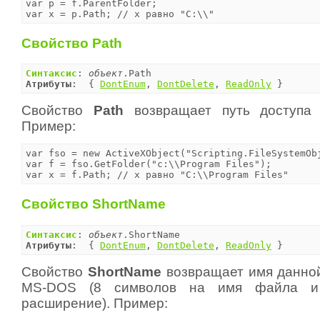
var p = f.ParentFolder;

Свойство Path
Синтаксис
: 
объект
Атрибуты
:  { 
DontEnum
, 
DontDelete
, 
ReadOnly
 }
Свойство
Path
возвращает путь доступа 
Пример:
var fso = new ActiveXObject("Scripting.FileSystemObj
var f = fso.GetFolder("c:\\Program Files");

var x = f.Path;	// x равно "C:\\Program Files"
Свойство ShortName
Синтаксис
: 
объект
Атрибуты
:  { 
DontEnum
, 
DontDelete
, 
ReadOnly
 }
Свойство
ShortName
возвращает имя данной
MS-DOS (8 символов на имя файла и
расширение). Пример: