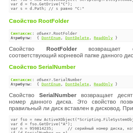
var d = fso.GetDrive("C");

var s = d.Path;	// s равно "C:"
Свойство RootFolder
Синтаксис
: 
объект
Атрибуты
:  { 
DontEnum
, 
DontDelete
, 
ReadOnly
 }
Свойство
RootFolder
возвращает 
соответствующий корневой папке данного дис
Свойство SerialNumber
Синтаксис
: 
объект
Атрибуты
:  { 
DontEnum
, 
DontDelete
, 
ReadOnly
 }
Свойство
SerialNumber
возвращает десят
номер данного диска. Это свойство позв
правильный ли диск вставлен в дисковод. Пр
var fso = new ActiveXObject("Scripting.FileSystemObj
var d = fso.GetDrive("A");

var n = 959814235;	// серийный номер диска, который должен быть в дисководе A

if (d.SerialNumber == n)
