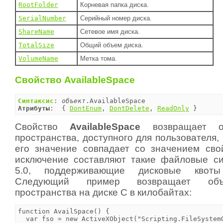
RootFolder
Корневая папка диска.
SerialNumber
Серийный номер диска.
ShareName
Сетевое имя диска.
TotalSize
Общий объем диска.
VolumeName
Метка тома.
Свойство AvailableSpace
Синтаксис
: 
объект
Атрибуты
:  { 
DontEnum
, 
DontDelete
, 
ReadOnly
 }
Свойство
AvailableSpace
возвращает об
пространства, доступного для пользователя,
его значение совпадает со значением св
исключение составляют такие файловые с
5.0, поддерживающие дисковые квоты 
Следующий пример возвращает объ
пространства на диске C в килобайтах:
function AvailSpace() {

  var fso = new ActiveXObject("Scripting.FileSystemO