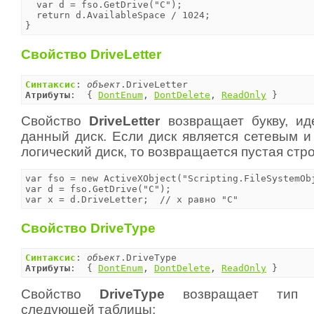
  var d = fso.GetDrive("C");

  return d.AvailableSpace / 1024;

}
Свойство DriveLetter
Синтаксис
: 
объект
Атрибуты
:  { 
DontEnum
, 
DontDelete
, 
ReadOnly
 }
Свойство
DriveLetter
возвращает букву, и
данный диск. Если диск является сетевым и
логический диск, то возвращается пустая стр
var fso = new ActiveXObject("Scripting.FileSystemObj
var d = fso.GetDrive("C");

var x = d.DriveLetter;	// x равно "C"
Свойство DriveType
Синтаксис
: 
объект
Атрибуты
:  { 
DontEnum
, 
DontDelete
, 
ReadOnly
 }
Свойство
DriveType
возвращает тип д
следующей таблицы: