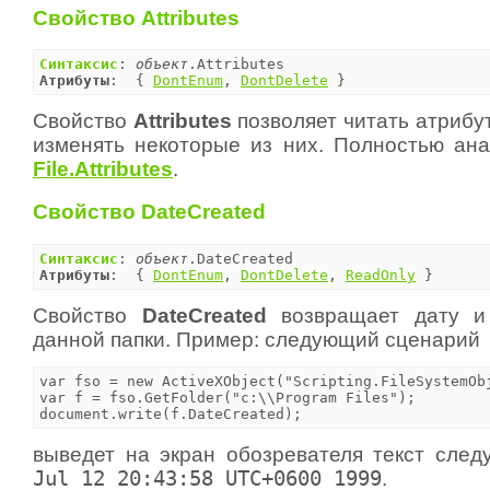
Свойство Attributes
Синтаксис
: 
объект
Атрибуты
:  { 
DontEnum
, 
DontDelete
 }
Свойство
Attributes
позволяет читать атрибу
изменять некоторые из них. Полностью ана
File.Attributes
.
Свойство DateCreated
Синтаксис
: 
объект
Атрибуты
:  { 
DontEnum
, 
DontDelete
, 
ReadOnly
 }
Свойство
DateCreated
возвращает дату и
данной папки. Пример: следующий сценарий
var fso = new ActiveXObject("Scripting.FileSystemObj
var f = fso.GetFolder("c:\\Program Files");

document.write(f.DateCreated);
выведет на экран обозревателя текст сле
Jul 12 20:43:58 UTC+0600 1999
.