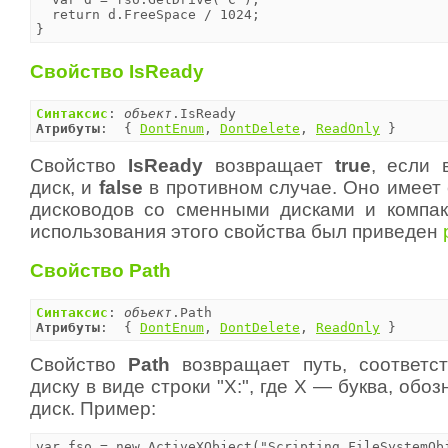
  return d.FreeSpace / 1024;

}
Свойство IsReady
Синтаксис
: 
объект
Атрибуты
:  { 
DontEnum
, 
DontDelete
, 
ReadOnly
 }
Свойство
IsReady
возвращает
true
, если 
диск, и
false
в противном случае. Оно имеет 
дисководов со сменными дисками и компак
использования этого свойства был приведен
Свойство Path
Синтаксис
: 
объект
Атрибуты
:  { 
DontEnum
, 
DontDelete
, 
ReadOnly
 }
Свойство
Path
возвращает путь, соответс
диску в виде строки "X:", где X — буква, об
диск. Пример:
var fso = new ActiveXObject("Scripting.FileSystemObj