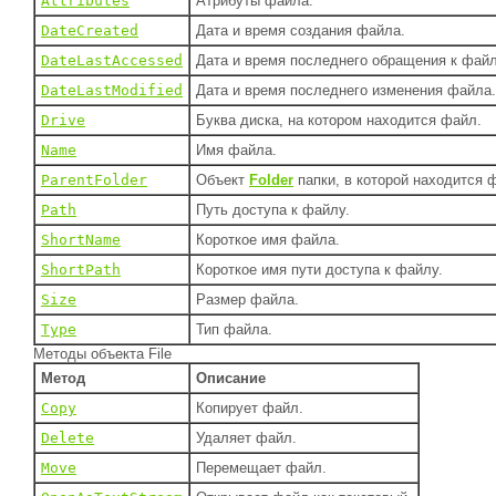
Attributes
Атрибуты файла.
DateCreated
Дата и время создания файла.
DateLastAccessed
Дата и время последнего обращения к файл
DateLastModified
Дата и время последнего изменения файла.
Drive
Буква диска, на котором находится файл.
Name
Имя файла.
ParentFolder
Объект
Folder
папки, в которой находится 
Path
Путь доступа к файлу.
ShortName
Короткое имя файла.
ShortPath
Короткое имя пути доступа к файлу.
Size
Размер файла.
Type
Тип файла.
Методы объекта File
Метод
Описание
Copy
Копирует файл.
Delete
Удаляет файл.
Move
Перемещает файл.