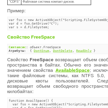
"CDFS"
Файловая система компакт-дисков.
Пример:
var fso = new ActiveXObject("Scripting.FileSystemObj
var d = fso.GetDrive("C");

var s = d.FileSystem;
Свойство FreeSpace
Синтаксис
: 
объект
Атрибуты
:  { 
DontEnum
, 
DontDelete
, 
ReadOnly
 }
Свойство
FreeSpace
возвращает объем своб
пространства в байтах. Обычно его значе
значением свойства
AvailableSpace
; исклю
такие файловые системы, как NTFS 5.0,
дисковые квоты пользователей. Сле
возвращает объем свободного пространст
килобайтах:
function AvailSpace() {

  var fso = new ActiveXObject("Scripting.FileSystemO
  var d = fso.GetDrive("C");
