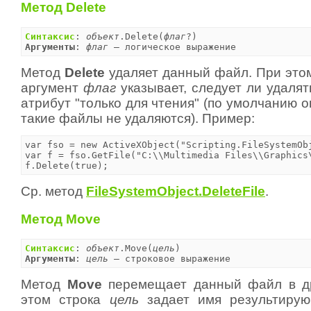
Метод Delete
Синтаксис
: 
объект
.Delete(
флаг
Аргументы
: 
флаг
 — логическое выражение
Метод
Delete
удаляет данный файл. При это
аргумент
флаг
указывает, следует ли удаля
атрибут "только для чтения" (по умолчанию 
такие файлы не удаляются). Пример:
var fso = new ActiveXObject("Scripting.FileSystemObj
var f = fso.GetFile("C:\\Multimedia Files\\Graphics\
f.Delete(true);
Ср. метод
FileSystemObject.DeleteFile
.
Метод Move
Синтаксис
: 
объект
.Move(
цель
Аргументы
: 
цель
 — строковое выражение
Метод
Move
перемещает данный файл в др
этом строка
цель
задает имя результиру