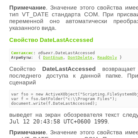
Примечание
. Значение этого свойства име
тип VT_DATE стандарта COM. При присваи
переменной оно автоматически преобра
указанного вида.
Свойство DateLastAccessed
Синтаксис
: 
объект
Атрибуты
:  { 
DontEnum
, 
DontDelete
, 
ReadOnly
 }
Свойство
DateLastAccessed
возвращает
последнего доступа к данной папке. Пр
сценарий
var fso = new ActiveXObject("Scripting.FileSystemObj
var f = fso.GetFolder("c:\\Program Files");

document.write(f.DateLastAccessed);
выведет на экран обозревателя текст сле
Jul 12 20:43:58 UTC+0600 1999
.
Примечание
. Значение этого свойства име