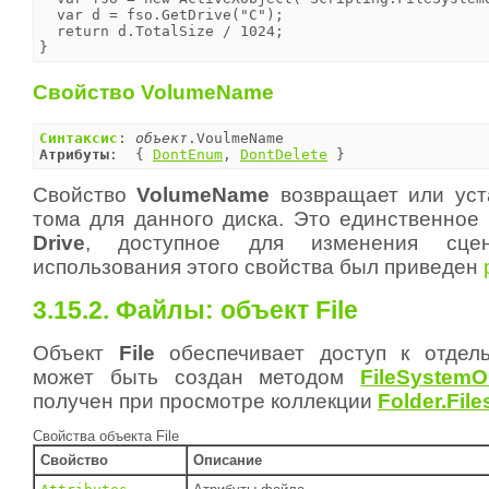
  var d = fso.GetDrive("C");

  return d.TotalSize / 1024;

}
Свойство VolumeName
Синтаксис
: 
объект
Атрибуты
:  { 
DontEnum
, 
DontDelete
 }
Свойство
VolumeName
возвращает или уст
тома для данного диска. Это единственное 
Drive
, доступное для изменения сце
использования этого свойства был приведен
3.15.2. Файлы: объект File
Объект
File
обеспечивает доступ к отдел
может быть создан методом
FileSystemOb
получен при просмотре коллекции
Folder.File
Свойства объекта File
Свойство
Описание