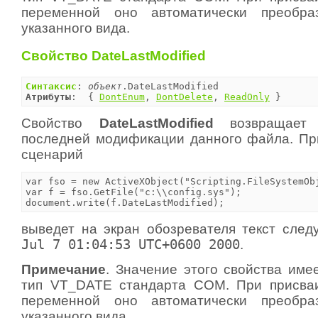
переменной оно автоматически преобра
указанного вида.
Свойство DateLastModified
Синтаксис
: 
объект
Атрибуты
:  { 
DontEnum
, 
DontDelete
, 
ReadOnly
 }
Свойство
DateLastModified
возвращает
последней модификации данного файла. П
сценарий
var fso = new ActiveXObject("Scripting.FileSystemObj
var f = fso.GetFile("c:\\config.sys");

document.write(f.DateLastModified);
выведет на экран обозревателя текст сле
Jul 7 01:04:53 UTC+0600 2000
.
Примечание
. Значение этого свойства име
тип VT_DATE стандарта COM. При присваи
переменной оно автоматически преобра
указанного вида.