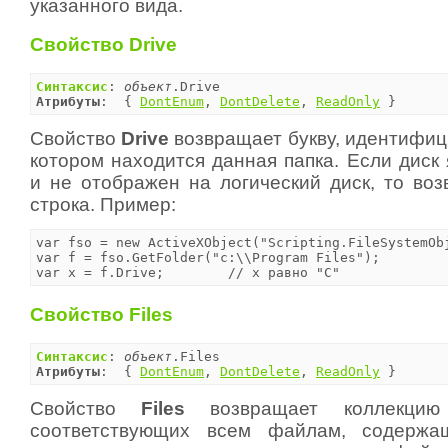
указанного вида.
Свойство Drive
Синтаксис
: 
объект
Атрибуты
:  { 
DontEnum
, 
DontDelete
, 
ReadOnly
 }
Свойство
Drive
возвращает букву, идентифиц
котором находится данная папка. Если диск
и не отображен на логический диск, то воз
строка. Пример:
var fso = new ActiveXObject("Scripting.FileSystemObj
var f = fso.GetFolder("c:\\Program Files");

var x = f.Drive;	// x равно "C"
Свойство Files
Синтаксис
: 
объект
Атрибуты
:  { 
DontEnum
, 
DontDelete
, 
ReadOnly
 }
Свойство
Files
возвращает коллекци
соответствующих всем файлам, содержа