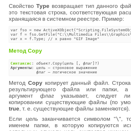
Свойство
Type
возвращает тип данного фа
это текстовая строка, соответствующая ра
хранящаяся в системном реестре. Пример:
var fso = new ActiveXObject("Scripting.FileSystemObj
var f = fso.GetFile("C:\\Multimedia Files\\Graphics\
var x = f.Type;	// x равно "GIF Image"
Метод Copy
Синтаксис
: 
объект
.Copy(
цель
 [, 
флаг
Аргументы
: 
цель
 — строковое выражение

флаг
 — логическое значение
Метод
Copy
копирует данный файл. Строк
результирующего файла или папки, а 
аргумент
флаг
указывает, следует ли
копировании существующие файлы (по умо
true
, т. е. существующие файлы заменяются).
Если
цель
заканчивается символом "
\
", 
именем папки, в которую копируются и