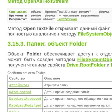
Метод OpenAsTextStream
Синтаксис
: 
объект
.OpenAsTextStream(
режим
? [, 
формат
Аргументы
: 
режим
, 
формат
Результат
: новый объект 
TextStream
Метод
OpenTextFile
открывает данный файл к
полностью аналогичен методу
FileSystemObj
3.15.3. Папки: объект Folder
Объект
Folder
обеспечивает доступ к отде
может быть создан методом
FileSystemObj
получен чтением свойств
Drive.RootFolder
и
Свойства объекта Folder
Свойство
Описание
Attributes
Атрибуты папки.
DateCreated
Дата и время создания папки.
DateLastAccessed
Дата и время последнего обращения к папк
DateLastModified
Дата и время последнего изменения папки.