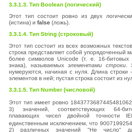
3.3.1.3. Тип Boolean (логический)
Этот тип состоит ровно из двух логическ
(истина) и
false
(ложь).
3.3.1.4. Тип String (строковый)
Этот тип состоит из всех возможных тексто
строка представляет собой упорядоченный м
более символов Unicode (т. е. 16-битовых
знака), называемых
элементами строки
.
нумеруются, начиная с нуля. Длина строки 
элементов в ней; пустая строка состоит из ну
3.3.1.5. Тип Number (числовой)
Этот тип имеет ровно 18437736874454810627 
3) значений, соответствующих 64-би
плавающих чисел двойной точности 
единственным исключением, что 90071992547
2) различных значений "Не число" д