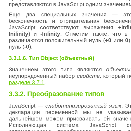
представляются в JavaScript одним значени
Еще два специальных значения — это
бесконечность и отрицательная бесконеч
JavaScript соответствуют выражения
+Infi
Inifinity
) и
-Infinity
. Отметим также, что в
различаются положительный нуль (
+0
или
0
нуль (
-0
).
3.3.1.6. Тип Object (объектный)
Значением этого типа являются
объекты
неупорядоченный набор
свойств
, который 
разделе 3.7.1
.
3.3.2. Преобразование типов
JavaScript —
слаботипизированный язык
. Э
декларации переменной мы не указыв
дальнейшем можем присваивать ей значен
Исполняющая система JavaScript с