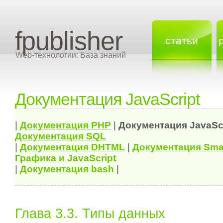
fpublisher
статьи
Web-технологии: База знаний
Документация JavaScript
|
Документация
PHP
|
Документация
JavaSc
Документация
SQL
|
Документация
DHTML
|
Документация Sma
Графика и JavaScript
|
Документация bash
|
Глава 3.3. Типы данных