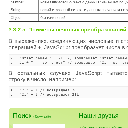
Number
новый числовой объект с данным значением по 
String
новый строковый объект с данным значением по
Object
без изменений
3.3.2.5. Примеры неявных преобразований
В выражениях, соединяющих числовые и ст
операцией +, JavaScript преобразует числа в 
x = "Ответ равен " + 21  // возвращает "Ответ равен 
y = 21 + "  - вот ответ" // возвращает "21 - вот от
В остальных случаях JavaScript пытаетс
строку в число, например:
a = "21" - 1 // возвращает 20

b = "21" + 1 // возвращает 211
Поиск
Наши друзья
/
Карта сайта
Гобелены ручной работы