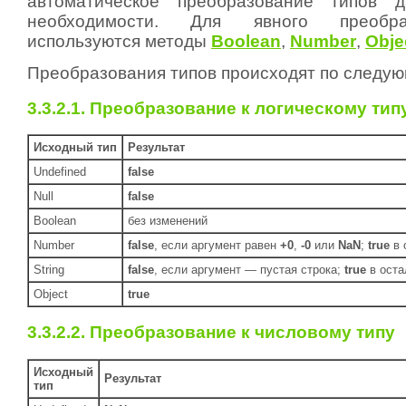
автоматическое преобразование типов 
необходимости. Для явного преобра
используются методы
Boolean
,
Number
,
Obje
Преобразования типов происходят по следу
3.3.2.1. Преобразование к логическому тип
Исходный тип
Результат
Undefined
false
Null
false
Boolean
без изменений
Number
false
, если аргумент равен
+0
,
-0
или
NaN
;
true
в 
String
false
, если аргумент — пустая строка;
true
в оста
Object
true
3.3.2.2. Преобразование к числовому типу
Исходный
Результат
тип