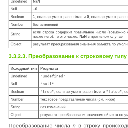
Undefined
NaN
Null
+0
Boolean
1
, если аргумент равен
true
, и
0
, если аргумент раве
Number
без изменений
если строка содержит правильное число (возможно 
String
после него), то это число;
NaN
в противном случае
Object
результат преобразования значения объекта по умол
3.3.2.3. Преобразование к строковому типу
Исходный тип
Результат
Undefined
"undefined"
Null
"null"
Boolean
"true"
, если аргумент равен
true
, и
"false"
, е
Number
текстовое представление числа (см. ниже)
String
без изменений
Object
результат преобразования значения объекта по 
Преобразование числа
n
в строку происхо