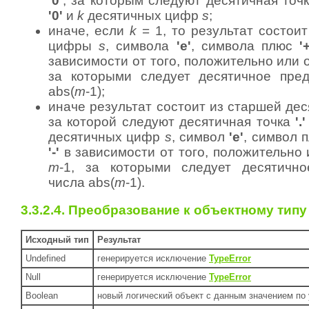
'0'
, за которым следуют десятичная точ
'0'
и
k
десятичных цифр
s
;
иначе, если
k
= 1, то результат состои
цифры
s
, символа
'e'
, символа плюс
'
зависимости от того, положительно или
за которыми следует десятичное пред
abs(
m
-1);
иначе результат состоит из старшей д
за которой следуют десятичная точка
'.'
десятичных цифр
s
, символ
'e'
, символ 
'-'
в зависимости от того, положительно
m
-1, за которыми следует десятично
числа abs(
m
-1).
3.3.2.4. Преобразование к объектному типу
Исходный тип
Результат
Undefined
генерируется исключение
TypeError
Null
генерируется исключение
TypeError
Boolean
новый логический объект с данным значением по