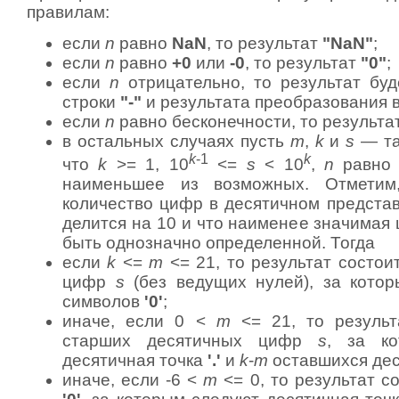
правилам:
если
n
равно
NaN
, то результат
"NaN"
;
если
n
равно
+0
или
-0
, то результат
"0"
;
если
n
отрицательно, то результат буд
строки
"-"
и результата преобразования в
если
n
равно бесконечности, то результа
в остальных случаях пусть
m
,
k
и
s
— та
k
-1
k
что
k
>= 1, 10
<=
s
< 10
,
n
равн
наименьшее из возможных. Отмети
количество цифр в десятичном предст
делится на 10 и что наименее значима
быть однозначно определенной. Тогда
если
k
<=
m
<= 21, то результат состои
цифр
s
(без ведущих нулей), за кото
символов
'0'
;
иначе, если 0 <
m
<= 21, то резуль
старших десятичных цифр
s
, за ко
десятичная точка
'.'
и
k
-
m
оставшихся де
иначе, если -6 <
m
<= 0, то результат с