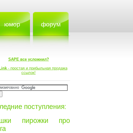
юмор
форум
SAPE все усложнил?
Link
- простая и прибыльная продажа
ссылок!
ледние поступления:
ишки пирожки про
а⁠⁠