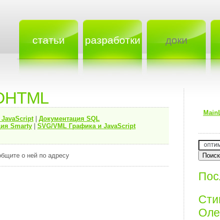
статьи
разработки
доки
 DHTML
Main
я
JavaScript
|
Документация
SQL
ия Smarty
|
SVG/VML Графика и JavaScript
общите о ней по адресу
Пос
Ст
Олег