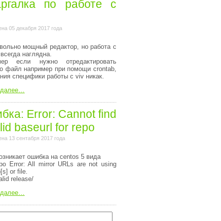
ргалка по работе с
на 05 декабря 2017 года
вольно мощный редактор, но работа с
 всегда наглядна.
мер если нужно отредактировать
то файл например при помощи crontab,
ания специфики работы с viv никак.
 далее…
ка: Error: Cannot find
lid baseurl for repo
на 13 сентабря 2017 года
озникает ошибка на centos 5 вида
o Error: All mirror URLs are not using
[s] or file.
alid release/
 далее…