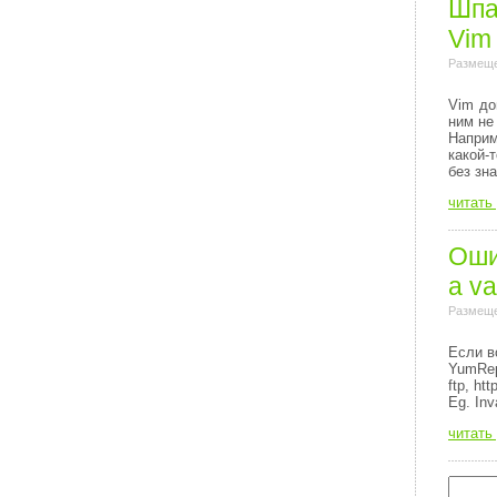
Шпа
Vim
Размеще
Vim до
ним не
Напри
какой-
без зн
читать
Ошиб
a va
Размеще
Если в
YumRep
ftp, http
Eg. Inv
читать