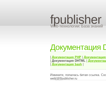
fpublisher
Web-технологии: База знаний
Документация
|
Документация
PHP
|
Документаци
|
Документация
DHTML
|
Документац
|
Документация bash
|
Извините, попалась битая ссылка. Со
web[@]fpublisher.ru