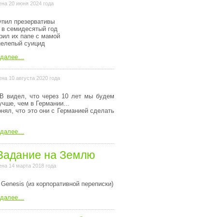
на 20 июня 2024 года
упил презервативы
 в семидесятый год
рил их папе с мамой
нелепый суицид
 далее…
на 10 августа 2020 года
В видел, что через 10 лет мы будем
учше, чем в Германии...
онял, что это они с Германией сделать
 далее…
Задание на Землю
на 14 марта 2018 года
 Genesis (из коpпоpативной пеpеписки)
 далее…