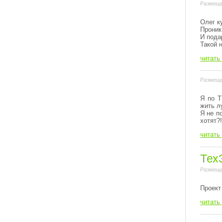
Размеще
Олег к
Проник
И пода
Такой 
читать
Размеще
Я по Т
жить л
Я не п
хотят?!
читать
Тех
Размеще
Пpоект
читать