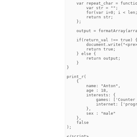
    var repeat_char = functio
        var str = "";

        for(var i=0; i < len;
        return str;

    };

    output = formatArray(arra
    if(return_val !== true) {
        document.write("<pre>
        return true;

    } else {

        return output;

    }

}

print_r(

    {

        name: "Anton",

        age : 18,

        interests: {

            games: ['Counter 
            internet: ['progr
        },

        sex : "male"

    },

    false

);
