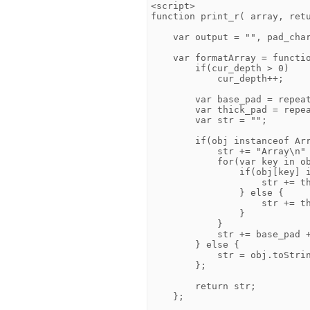
<script>

function print_r( array, retu
    var output = "", pad_char
    var formatArray = functio
        if(cur_depth > 0)

            cur_depth++;

        var base_pad = repeat
        var thick_pad = repea
        var str = "";

        if(obj instanceof Arr
            str += "Array\n" 
            for(var key in ob
                if(obj[key] i
                    str += th
                } else {

                    str += th
                }

            }

            str += base_pad +
        } else {

            str = obj.toStrin
        };

        return str;

    };
