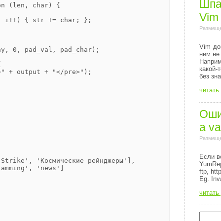
Шпа
n (len, char) {

Vim
 i++) { str += char; };

Размеще
Vim до
y, 0, pad_val, pad_char);

ним не
Напри


какой-
" + output + "</pre>");

без зн
читать
Ошиб
a va
Размеще
Если в
Strike', 'Космические рейнджеры'],

YumRep
amming', 'news']

ftp, http
Eg. Inv
читать