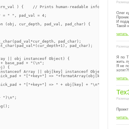
Размеще
rn_val ) {    // Prints human-readable information about
Олег к
 = " ", pad_val = 4;

Проник
И пода
n (obj, cur_depth, pad_val, pad_char) {

Такой 
читать
_char(pad_val*cur_depth, pad_char);

t_char(pad_val*(cur_depth+1), pad_char);

Размеще
Я по Т
ay || obj instanceof Object) {

жить л
+ base_pad + "(\n";

Я не п
j) {

хотят?!
nstanceof Array || obj[key] instanceof Object) {

ick_pad + "["+key+"] => "+formatArray(obj[key], cur_dept
читать
ick_pad + "["+key+"] => " + obj[key] + "\n";

Тех
 ")\n";

Размеще
g();

Пpоект
читать