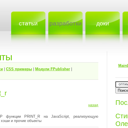
статьи
разработки
доки
пты
Main
ки
|
CSS примеры
|
Модули FPublisher
|
t_r
Пос
назад
Ст
P функции PRINT_R на JavaScript, реализующую
 хэши и прочие объекты
Олег