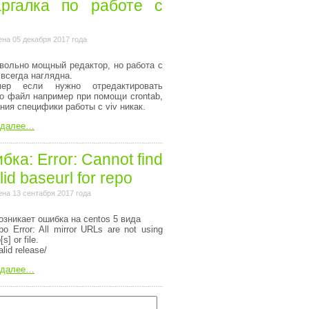
ргалка по работе с
на 05 декабря 2017 года
вольно мощный редактор, но работа с
 всегда наглядна.
мер если нужно отредактировать
то файл например при помощи crontab,
ания специфики работы с viv никак.
 далее…
ка: Error: Cannot find
lid baseurl for repo
на 13 сентабря 2017 года
озникает ошибка на centos 5 вида
o Error: All mirror URLs are not using
[s] or file.
alid release/
 далее…