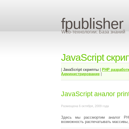
fpublisher
Web-технологии: База знаний
JavaScript скри
|
JavaScript скрипты
|
PHP разработ
Администрирование
|
JavaScript аналог prin
Размещена 6 октября, 2009 года
Здесь мы рассмортим аналог PH
возможность распечатывать массивы,