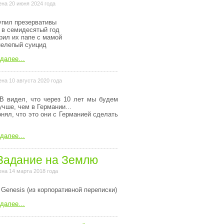
на 20 июня 2024 года
 a variable

упил презервативы
 в семидесятый год
рил их папе с мамой
нелепый суицид
 далее…
на 10 августа 2020 года
В видел, что через 10 лет мы будем
учше, чем в Германии...
онял, что это они с Германией сделать
h+1, pad_val, pad_char);

 далее…
Задание на Землю
на 14 марта 2018 года
 Genesis (из коpпоpативной пеpеписки)
 далее…