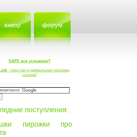
юмор
форум
SAPE все усложнил?
Link
- простая и прибыльная продажа
ссылок!
ледние поступления:
ишки пирожки про
а⁠⁠