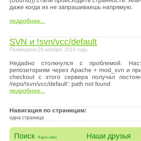
(Ubuntu)) стали происходить странности. Апа
даже когда их не запрашиваешь напрямую.
подробнее...
SVN и !svn/vcc/default
Размещена 29 ноября, 2010 года
Недаdно столкнулся с проблемой. Нас
репозиториям через Apache + mod_svn и при
checkout с этого сервера получал постоя
/repo/!svn/vcc/default': path not found
подробнее...
Навигация по страницам:
одна страница
Поиск
Наши друзья
/
Карта сайта