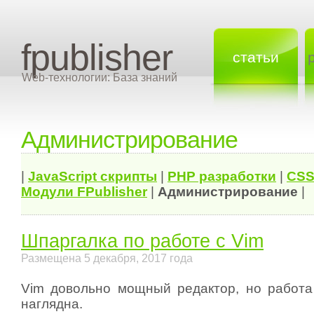
fpublisher
статьи
Web-технологии: База знаний
Администрирование
|
JavaScript скрипты
|
PHP разработки
|
CSS
Модули FPublisher
|
Администрирование
|
Шпаргалка по работе с Vim
Размещена 5 декабря, 2017 года
Vim довольно мощный редактор, но работа
наглядна.