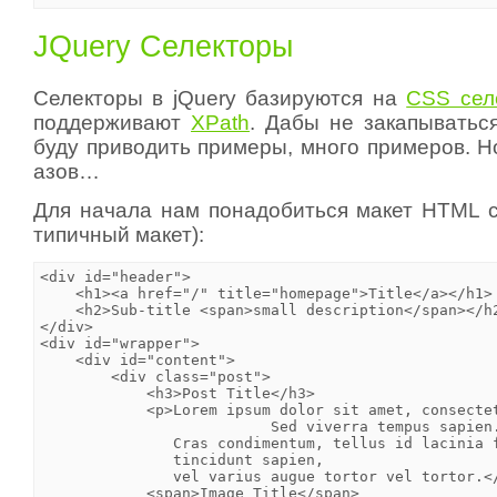
JQuery Селекторы
Селекторы в jQuery базируются на
CSS сел
поддерживают
XPath
. Дабы не закапыватьс
буду приводить примеры, много примеров. Н
азов…
Для начала нам понадобиться макет HTML с
типичный макет):
<div id="header">

    <h1><a href="/" title="homepage">Title</a></h1>

    <h2>Sub-title <span>small description</span></h2
</div>

<div id="wrapper">

    <div id="content">

        <div class="post">

            <h3>Post Title</h3>

            <p>Lorem ipsum dolor sit amet, consectet
                          Sed viverra tempus sapien.
               Cras condimentum, tellus id lacinia f
               tincidunt sapien,

               vel varius augue tortor vel tortor.</
            <span>Image Title</span>
