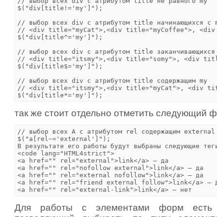
// выбор всех div с атрибутом title не равного my

$("div[title!='my']");  

// выбор всех div с атрибутом title начинающихся с m
// <div title="myCat">,<div title="myCoffee">, <div 
$("div[title^='my']");  

// выбор всех div с атрибутом title заканчивающихся 
// <div title="itsmy">,<div title="somy">, <div titl
$("div[title$='my']");  

// выбор всех div с атрибутом title содержащим my

// <div title="itsmy">,<div title="myCat">, <div tit
так же стоит отдельно отметить следующий ф
// выбор всех A с атрибутом rel содержащим external 
$("a[rel~='external']"); 

В результате его работы будут выбраны следующие теги
<code lang="HTML4strict">

<a href="" rel="external">link</a> — да

<a href="" rel="nofollow external">link</a> — да

<a href="" rel="external nofollow">link</a> — да

<a href="" rel="friend external follow">link</a> — д
<a href="" rel="external-link">link</a> — нет
Для работы с элементами форм есть 