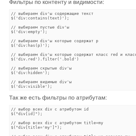
Фильтры по контенту и видимости:
// выбираем div'ы содержащие текст

$('div:contains(text)'); 

// выбираем пустые div'ы

$('div:empty');          

// выбираем div'ы которые содержат p

$('div:has(p)');         

// выбираем div'ы которые содержат класс red и класс
$('div.red').filter('.bold') 

// выбираем скрытые div'ы

$('div:hidden');         

// выбираем видимые div'ы

Так же есть фильтры по атрибутам:
// выбор всех div с атрибутом id

$("div[id]");           

// выбор всех div с атрибутом title=my

$("div[title='my']");   
