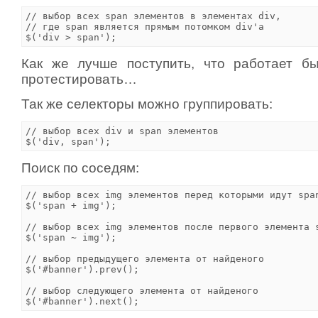
// выбор всех span элементов в элементах div, 

// где span является прямым потомком div'a

Как же лучше поступить, что работает б
протестировать…
Так же селекторы можно группировать:
// выбор всех div и span элементов

Поиск по соседям:
// выбор всех img элементов перед которыми идут span
$('span + img');

// выбор всех img элементов после первого элемента s
$('span ~ img');

// выбор предыдущего элемента от найденого

$('#banner').prev();

// выбор следующего элемента от найденого 
