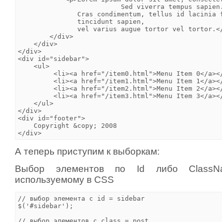
                          Sed viverra tempus sapien.
               Cras condimentum, tellus id lacinia f
               tincidunt sapien,

               vel varius augue tortor vel tortor.</
        </div>

    </div>

</div>

<div id="sidebar">

    <ul>

         <li><a href="/item0.html">Menu Item 0</a></
         <li><a href="/item1.html">Menu Item 1</a></
         <li><a href="/item2.html">Menu Item 2</a></
         <li><a href="/item3.html">Menu Item 3</a></
    </ul>

</div>

<div id="footer">

    Copyright &copy; 2008

А теперь приступим к выборкам:
Выбор элементов по Id либо ClassN
используемому в CSS
// выбор элемента с id = sidebar

$('#sidebar'); 

// выбор элементов с class = post
