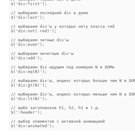
$('div:first');

// выбираем последний div в доме

$('div:last');      

// выбираем div'ы у которых нету класса red

$('div:not(.red)'); 

// выбираем четные div'ы

$('div:even');      

// выбираем нечетные div'ы

$('div:odd');       

// выбираем div идущим под номером N в DOMe

$('div:eq(N)');     

// выбираем div'ы, индекс которых больше чем N в DOM
$('div:gt(N)');     

// выбираем div'ы, индекс которых меньше чем N в DOM
$('div:lt(N)');     

// выбо заголовоков h1, h2, h3 и т.д.

$(':header');       

// выбор элементов с активной анимацией
