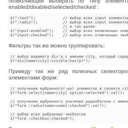
позволяющий выбирать по типу элемент
enabled/disabled/selected/checked :
$(":text");            // выбор всех input элементов
$(":radio");           // выбор всех input элементов
                       // и так далее

$("input:enabled");    // выбор всех включенных элем
Фильтры так же можно группировать:
// выбор видимого div'a с именем city, который содер
Приведу так же ряд полезных селектор
элементами форм:
// получение выбранного(-ых) элементов в селекте cit
$("form select[name=city] option:selected").val(); 

// получение выбранного значения радиобатона с имене
$("form :radio[name=some]:checked").val(); 

// выбор всех выбранных чекбоксов
