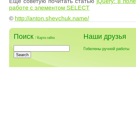
Еще советую почитать статью
jQuery: 8 пол
работе с элементом SELECT
©
http://anton.shevchuk.name/
Поиск
Наши друзья
/
Карта сайта
Гобелены ручной работы