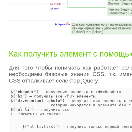
Как получить элемент с помощь
Для того чтобы понимать как работает сел
необходимы базовые знания CSS, т.к. име
CSS отталкивает селектор jQuery:
$("#header")
$("h3") 
$("div#content .photo")
 — получить все элементы с кл
$("ul li")
 — получить все 
 элементы из списка 
$("ul li:first") 