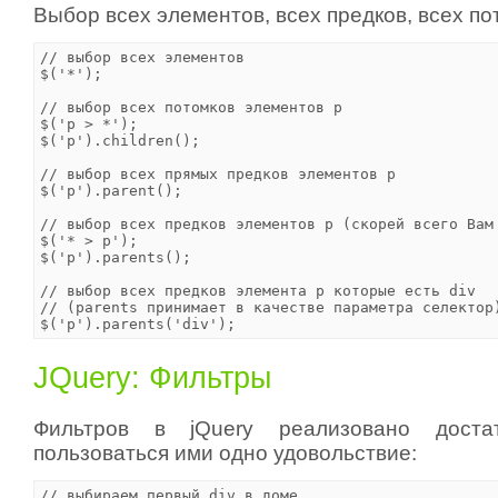
Выбор всех элементов, всех предков, всех по
// выбор всех элементов

$('*');

// выбор всех потомков элементов p     

$('p > *');

$('p').children();

// выбор всех прямых предков элементов p

$('p').parent();

// выбор всех предков элементов p (скорей всего Вам 
$('* > p');            

$('p').parents();

// выбор всех предков элемента p которые есть div 

// (parents принимает в качестве параметра селектор)
JQuery: Фильтры
Фильтров в jQuery реализовано доста
пользоваться ими одно удовольствие:
// выбираем первый div в доме
