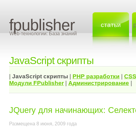
fpublisher
статьи
Web-технологии: База знаний
JavaScript скрипты
|
JavaScript скрипты
|
PHP разработки
|
CSS
Модули FPublisher
|
Администрирование
|
JQuery для начинающих: Селек
Размещена 8 июня, 2009 года