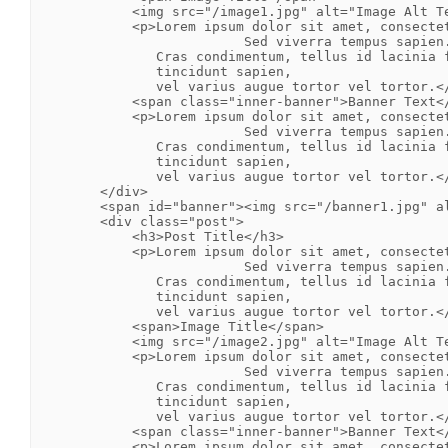
            <img src="/image1.jpg" alt="Image Alt Te
            <p>Lorem ipsum dolor sit amet, consectet
                          Sed viverra tempus sapien.
               Cras condimentum, tellus id lacinia f
               tincidunt sapien,

               vel varius augue tortor vel tortor.</
            <span class="inner-banner">Banner Text</
            <p>Lorem ipsum dolor sit amet, consectet
                          Sed viverra tempus sapien.
               Cras condimentum, tellus id lacinia f
               tincidunt sapien,

               vel varius augue tortor vel tortor.</
        </div>

        <span id="banner"><img src="/banner1.jpg" al
        <div class="post">

            <h3>Post Title</h3>

            <p>Lorem ipsum dolor sit amet, consectet
                          Sed viverra tempus sapien.
               Cras condimentum, tellus id lacinia f
               tincidunt sapien,

               vel varius augue tortor vel tortor.</
            <span>Image Title</span>

            <img src="/image2.jpg" alt="Image Alt Te
            <p>Lorem ipsum dolor sit amet, consectet
                          Sed viverra tempus sapien.
               Cras condimentum, tellus id lacinia f
               tincidunt sapien,

               vel varius augue tortor vel tortor.</
            <span class="inner-banner">Banner Text</
            <p>Lorem ipsum dolor sit amet, consectet