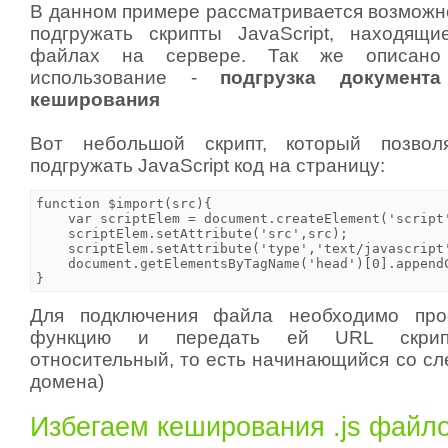
В данном примере рассматривается возможн
подгружать скрипты JavaScript, находящ
файлах на сервере. Так же описано 
использование -
подгрузка документ
кеширования
Вот небольшой скрипт, который позвол
подгружать JavaScript код на страницу:
function $import(src){

    var scriptElem = document.createElement('script'
    scriptElem.setAttribute('src',src);

    scriptElem.setAttribute('type','text/javascript'
    document.getElementsByTagName('head')[0].appendC
Для подключения файла необходимо про
функцию и передать ей URL скрипт
относительный, то есть начинающийся со сл
домена)
Избегаем кеширования .js файл