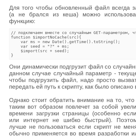
Для того чтобы обновленный файл всегда з
(а не брался из кеша) можно использова
функцию:
// подключаем вместе со случайным GET-параметром, чт
function $importNoCache(src){

    var ms = new Date().getTime().toString();

    var seed = "?" + ms; 

    $import(src + seed);

Они динамически подгрузит файл со случайн
данном случае случайный параметр - текуще
чтобы подгрузить файл, надо просто вызва
передать ей путь к скрипту, как было описано
Однако стоит обратить внимание на то, что
таким вот образом повлечет за собой увел
времени загрузки страницы (особенно есл
или интернет не шибко быстрый). Поэто
лучше не пользоваться если скрипт не меня
обычно применяется во время разработки ил