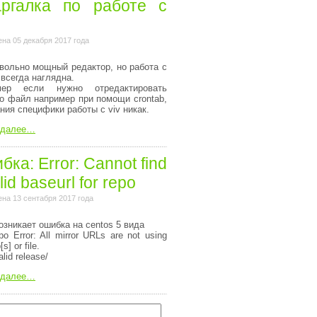
ргалка по работе с
на 05 декабря 2017 года
вольно мощный редактор, но работа с
 всегда наглядна.
мер если нужно отредактировать
то файл например при помощи crontab,
ания специфики работы с viv никак.
 далее…
ка: Error: Cannot find
lid baseurl for repo
на 13 сентабря 2017 года
озникает ошибка на centos 5 вида
o Error: All mirror URLs are not using
[s] or file.
alid release/
 далее…