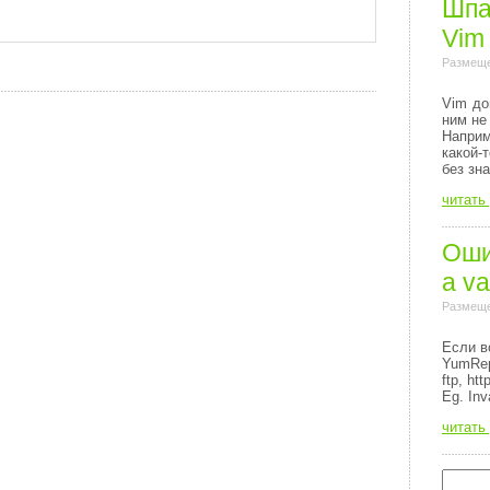
Шпа
Vim
Размеще
Vim до
ним не
Напри
какой-
без зн
читать
Ошиб
a va
Размеще
Если в
YumRep
ftp, http
Eg. Inv
читать