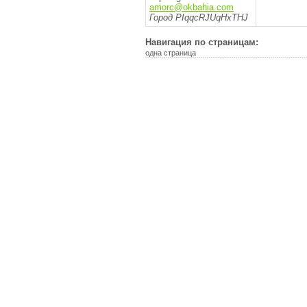
amorc@okbahia.com
Город PIqqcRJUqHxTHJ
Навигация по страницам:
одна страница