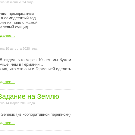
на 20 июня 2024 года
упил презервативы
 в семидесятый год
рил их папе с мамой
нелепый суицид
 далее…
на 10 августа 2020 года
В видел, что через 10 лет мы будем
учше, чем в Германии...
онял, что это они с Германией сделать
 далее…
Задание на Землю
на 14 марта 2018 года
 Genesis (из коpпоpативной пеpеписки)
 далее…