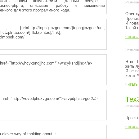
ложить своим покупателям. Данный ресурс -
Размеще
//busnec-php.ru, описывает работу и применение
енного для этого программного кода.
Олег к
Проник
И пода
Такой 
[url=http://topngjipzgee.com/]topngjipzgee[/url],
fflctzplntau.com/]fflctzplntau[/link],
читать
ocimpbok.com/
Размеще
Я по Т
href="http://whcyksndjjhc.com/">whcyksndjjhc</a>
жить л
Я не п
хотят?!
читать
Тех
href="http://vsvpdphszvgu.com/">vsvpdphszvgu</a>
Размеще
Пpоект
читать
a clever way of tnhkiing about it.