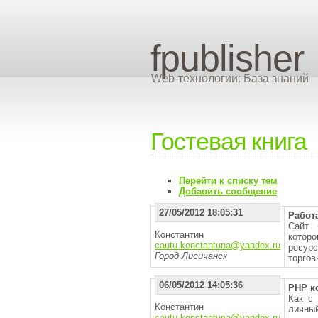
fpublisher
Web-технологии: База знаний
Гостевая книга
Перейти к списку тем
Добавить сообщение
27/05/2012 18:05:31
Работ
Сайт 
Константин
котор
cautu.konctantuna@yandex.ru
ресурс
Город Лисичанск
торгов
06/05/2012 14:05:36
PHP к
Как с
Константин
личны
cautu.konctantuna@yandex.ru