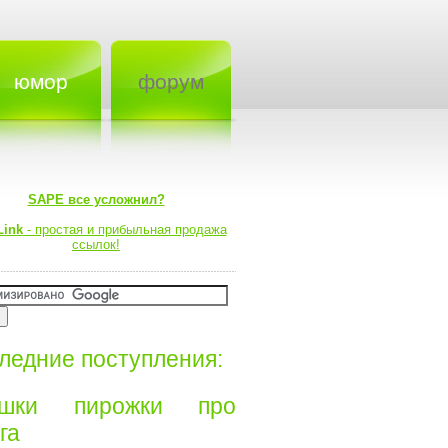
юмор
форум
SAPE все усложнил?
Link
- простая и прибыльная продажа
ссылок!
ледние поступления:
ишки пирожки про
а⁠⁠