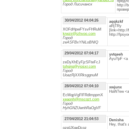
пред
Город Лисичанск
http:
провер
30/04/2012 04:04:26
aqqkzkf
aRjTRy , 
XOFdHpwFYsvFHRuM
[link=http://
krwzir@jzhvoo.com
http://fpsy
Город
zeASFBxYNiLoBNIQ
29/04/2012 07:04:17
yvtqeeh
AyuYpF <a 
zeDyXhEyFjzSFteFcJ
tohqnq@yjosxr.com
Город
UoazRjXXRksggnuM
28/04/2012 07:04:10
xwjunx
HaW7ew <a 
EcMqpVgFlFRdlmppmX
xeaonh@mscqzt.com
Город
HyhGNZUwnhRaOgVF
27/04/2012 21:04:53
Denisha
Hey, that's 
ozpUXgeDcoz