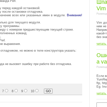
Шпа
манда Perl.
Vim
 перед каждой остановкой.
 после остановки отладчика.
Размеще
начение всех или указанных имен в модуле.
Внимание!
только для текущего модуля.
Vim до
ку программы.
ним не
анду с номером предшествующим текущей строке.
Напри
полненных команд.
какой-
.
без зн
erl.
читать
ие выражения.
отладчиком, но можно в теле конструктора указать:
Ошиб
a va
да не вызовет ошибку при работе без отладчика.
Размеще
Если в
YumRep
ftp, http
Eg. Inv
7
8
9
10
читать