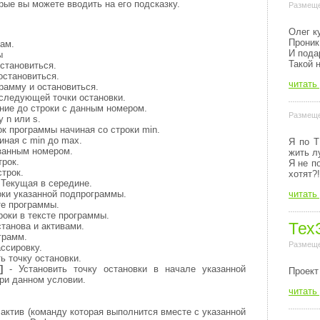
ые вы можете вводить на его подсказку.
Размеще
Олег к
Проник
ам.
И пода
ы
Такой 
становиться.
остановиться.
читать
рамму и остановиться.
следующей точки остановки.
ние до строки с данным номером.
Размеще
 n или s.
ок программы начиная со строки min.
иная с min до max.
Я по Т
азанным номером.
жить л
рок.
Я не п
трок.
хотят?!
 Текущая в середине.
читать
оки указанной подпрограммы.
те программы.
роки в тексте программы.
Тех
станова и активами.
грамм.
Размеще
ссировку.
ь точку остановки.
]
- Установить точку остановки в начале указанной
Пpоект
ри данном условии.
читать
 актив (команду которая выполнится вместе с указанной