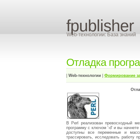
fpublisher
Web-технологии: База знаний
Отладка програ
|
Web-технологии
|
Формирование з
Отла
В Perl реализован превосходный ме
программу с ключом '-d' и вы начнет
доступны все переменные и масс
трассировать, исследовать работу 