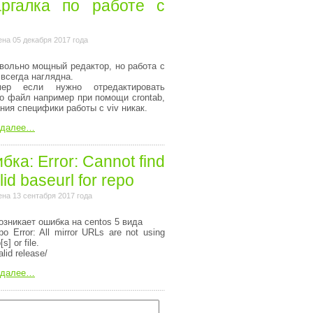
ргалка по работе с
на 05 декабря 2017 года
вольно мощный редактор, но работа с
 всегда наглядна.
мер если нужно отредактировать
то файл например при помощи crontab,
ания специфики работы с viv никак.
 далее…
ка: Error: Cannot find
lid baseurl for repo
на 13 сентабря 2017 года
озникает ошибка на centos 5 вида
o Error: All mirror URLs are not using
[s] or file.
alid release/
 далее…