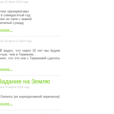
на 20 июня 2024 года
упил презервативы
 в семидесятый год
рил их папе с мамой
нелепый суицид
 далее…
на 10 августа 2020 года
В видел, что через 10 лет мы будем
учше, чем в Германии...
онял, что это они с Германией сделать
 далее…
Задание на Землю
на 14 марта 2018 года
 Genesis (из коpпоpативной пеpеписки)
 далее…