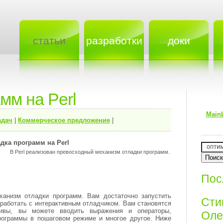
статьи
разработки
доки
мм на Perl
Main
адач
|
Коммерческое предложение
|
дка программ на Perl
В Perl реализован превосходный механизм отладки программ.
Пос
ханизм отладки программ. Вам достаточно запустить
Ст
е работать с интерактивным отладчиком. Вам становятся
ивы, вы можете вводить выражения и операторы,
Олег
программы в пошаговом режиме и многое другое. Ниже