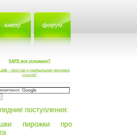
юмор
форум
SAPE все усложнил?
Link
- простая и прибыльная продажа
ссылок!
ледние поступления:
ишки пирожки про
а⁠⁠