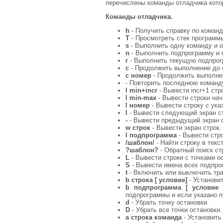
перечислены команды отладчика котор
Команды отладчика.
h
- Получить справку по команд
T
- Просмотреть стек программ
s
- Выполнить одну команду и о
n
- Выполнить подпрограмму и 
r
- Выполнить текущую подпрог
c
- Продолжить выполнение до 
c номер
- Продолжить выполне
- Повторить последнюю команду
l min+incr
- Вывести incr+1 стр
l min-max
- Вывести строки нач
l номер
- Вывести строку с ук
l
- Вывести следующий экран ст
-
- Вывести предыдущий экран с
w строк
- Вывести экран строк.
l подпрограмма
- Вывести стр
/шаблон/
- Найти строку в текс
?шаблон?
- Обратный поиск ст
L
- Вывести строки с точками о
S
- Вывести имена всех подпро
t
- Включить или выключить тра
b строка [ условие]
- Установит
b подпрограмма [ условие 
подпрограммы и если указано п
d
- Убрать точку остановки.
D
- Убрать все точки остановки.
a строка команда
- Установить