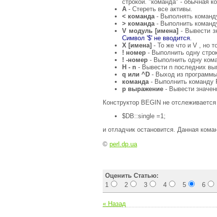
строкой. "команда" - обычная ко
A
- Стереть все активы.
< команда
- Выполнять команду
> команда
- Выполнить команду
V модуль [имена]
- Вывести з
Символ '$' не вводится.
X [имена]
- То же что и V , но 
! номер
- Выполнить одну стро
! -номер
- Выполнить одну ком
H - n
- Вывести n последних вы
q или ^D
- Выход из программы
команда
- Выполнить команду P
p выражение
- Вывести значен
Конструктор BEGIN не отслеживается 
$DB::single =1;
и отладчик остановится. Данная коман
©
perl.dp.ua
Оценить Статью:
1
2
3
4
5
6
« Назад