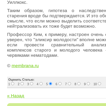
Уиллкокс.
Таким образом, гипотеза о наследстве
старения вроде бы подтверждается. И это об
смысле, что если можно выделить соответст
нейтрализовать их тоже будет возможно.
Профессор Ким, к примеру, настроен очень 
уверен, что "эликсир молодости" вполне мож
если провести сравнительный анали
комплексов старого и молодого человека
червяками нематодами.
©
membrana.ru
Оценить Статью:
1
2
3
4
5
6
7
8
9
10
« Назад