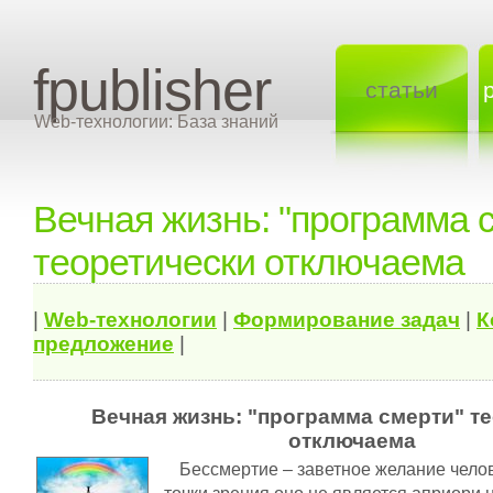
fpublisher
статьи
Web-технологии: База знаний
Вечная жизнь: "программа 
теоретически отключаема
|
Web-технологии
|
Формирование задач
|
К
предложение
|
Вечная жизнь: "программа смерти" т
отключаема
Бессмертие – заветное желание челов