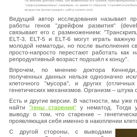
По мнению доктора Кима, три выявленных его группой транскрипционных
"запрограммированы" напрямую, но каким-то образом "становятся разба
возрастом (иллюстрация с сайта current.com).
Ведущий автор исследования называет пр
работы генов "дрейфом развития" (develo
связывает его с размножением: "Транскри
ELT-3, ELT-5 и ELT-6 могут играть важную
молодой нематоды, но после выполнения с
просто-напросто перестают работать как н
репродуктивный возраст подошёл к концу".
Впрочем, по мнению доктора Кеннеди
полученных данных нельзя однозначно иск
клеточного "мусора", и других (отличны
генетических механизмов. Организм – штука 
Есть и другие версии. В частности, мы уже 
найти
"гены старения"
у нематод. Тогда 
выводу о том, что старение – генетическ
проявляющая себя именно в накоплении клет
С другой стороны, с выводами