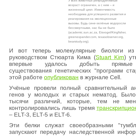
У всех животных репродуктивный
возраст ограничен, а с ним – и
жизненный цикл. Изменчивость
необходима для успешного развития и
реагирования на эволюционные
вызовы. Будь сине-зелёные водоросли
бессмертными, нас бы не было
(academic.sun.ac.za, Eisvogel/Kingfisher,
greenexpander.com, texasobserver.org,
bearstudy.org).
И вот теперь молекулярные биологи из
руководством Стюарта Кима (
Stuart Kim
) у
впервые удалось добыть прямые 
существования генетических "программ ста
этой работе
опубликован
в журнале Cell.
Учёные провели полный сравнительный ан
генов у молодых и старых нематод. Было
тысячи различий, которые, тем не мен
контролировались лишь тремя
транскрипцио
– ELT-3, ELT-5 и ELT-6.
Эти белки служат своеобразными "тумбл
запускают передачу наследственной инфор