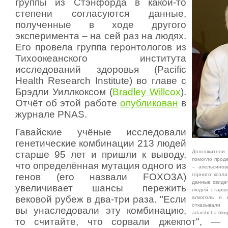
группы из Стэнфорда в какой-то
степени согласуются данные,
полученные в ходе другого
эксперимента – на сей раз на людях.
Его провела группа геронтологов из
Тихоокеанского института
исследований здоровья (Pacific
Health Research Institute) во главе с
Брэдли Уиллкоксом (
Bradley Willcox
).
Отчёт об этой работе
опубликован
в
журнале PNAS.
Гавайские учёные исследовали
генетические комбинации 213 людей
Долгожители
старше 95 лет и пришли к выводу,
помогло прод
что определённая мутация одного из
– апельсинов
генов (его назвали FOXO3A)
горного козл
данные свидет
увеличивает шансы пережить
людей старше
вековой рубеж в два-три раза. "Если
алкоголь и
отказыв
вы унаследовали эту комбинацию,
adarshcha.blog
то считайте, что сорвали джекпот", — 