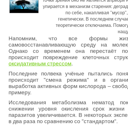
точки зрения оно не является априори
упирается в механизм старения: деград
по себе, накапливая "мусор"
генетически. В последнем случа
теоретически отключаема. Помог
нащу
Напомним, что все формы жизн
самовосстанавливающую среду на молек
Однако со временем она перестаёт под
происходит повреждение клеточных струк
оксидативным стрессом
.
Последние полвека учёные пытались поня
происходит "смена режима" и в органи
выработка активных форм кислорода – свобо
примеру.
Исследования метаболизма нематод пок
снижении уровня окисления срок жизни 
паразитов увеличивается. В некоторых эксп
в два раза по сравнению со "стандартом".