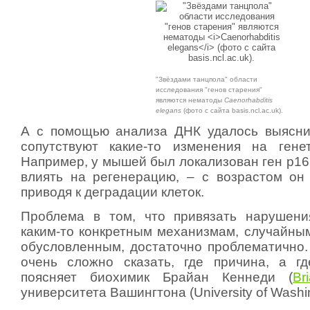
"Звёздами танцпола" области
исследования "генов старения"
являются нематоды
Caenorhabditis
elegans
(фото с сайта basis.ncl.ac.uk).
А с помощью анализа ДНК удалось выясни
сопутствуют какие-то изменения на гене
Например, у мышей был локализован ген p16
влиять на регенерацию, – с возрастом он 
приводя к деградации клеток.
Проблема в том, что привязать нарушени
каким-то конкретным механизмам, случайным
обусловленным, достаточно проблематично. 
очень сложно сказать, где причина, а г
поясняет биохимик Брайан Кеннеди (
Br
университета Вашингтона (University of Washi