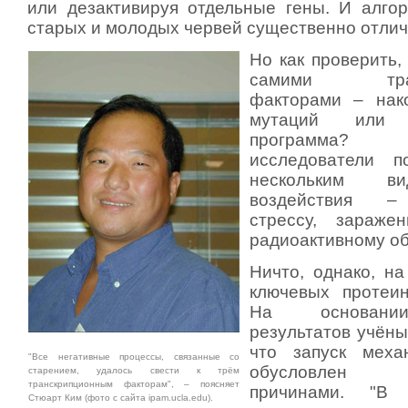
или дезактивируя отдельные гены. И алго
старых и молодых червей существенно отлич
Но как проверить,
самими транс
факторами – нак
мутаций или н
программа?
исследователи п
нескольким в
воздействия –
стрессу, зараже
радиоактивному о
Ничто, однако, на
ключевых протеин
На основани
результатов учёны
что запуск меха
"Все негативные процессы, связанные со
обусловлен г
старением, удалось свести к трём
транскрипционным факторам", – поясняет
причинами. "В
Стюарт Ким (фото с сайта ipam.ucla.edu).