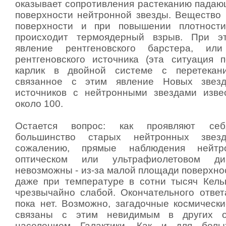
оказывает сопротивления растеканию падаю
поверхности нейтронной звезды. Вещество 
поверхности и при повышении плотност
происходит термоядерный взрыв. При э
явление рентгеновского барстера, или
рентгеновского источника (эта ситуация
карлик в двойной системе с перетекан
связанное с этим явление Новых звезд)
источников с нейтронными звездами изве
около 100.
Остается вопрос: как проявляют се
большинство старых нейтронных звез
сожалению, прямые наблюдения нейт
оптическом или ультрафиолетовом ди
невозможны - из-за малой площади поверхно
даже при температуре в сотни тысяч Кель
чрезвычайно слабой. Окончательного ответ
пока нет. Возможно, загадочные космически
связаны с этим невидимым в других об
населением Галактики. Как и для белы