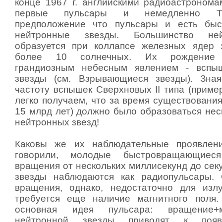
конце 1967 г. английскими радиоастроном
первые пульсары и немедленно Т.
предположение что пульсары и есть бы
нейтронные звезды. Большинство не
образуется при коллапсе железных ядер 
более 10 солнечных. Их рождение с
грандиозным небесным явлением - вспы
звезды (см. Взрывающиеся звезды). Зна
частоту вспышек Сверхновых II типа (пример
легко получаем, что за время существования
15 млрд лет) должно было образоваться нес
нейтронных звезд!
Каковы же их наблюдательные проявлен
говорили, молодые быстровращающиес
вращения от нескольких миллисекунд до сек
звезды наблюдаются как радиопульсары. 
вращения, однако, недостаточно для изл
требуется еще наличие магнитного поля.
основная идея пульсара: вращение+
нейтронной звезды приводят к поя