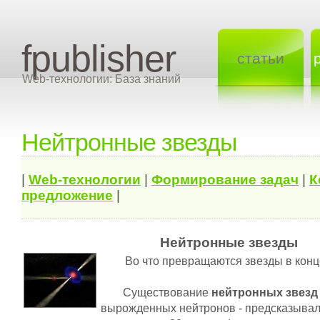
fpublisher
статьи
Web-технологии: База знаний
Нейтронные звезды
|
Web-технологии
|
Формирование задач
|
К
предложение
|
Нейтронные звезды
Во что превращаются звезды в кон
Существование
нейтронных звезд
вырожденных нейтронов - предсказывал