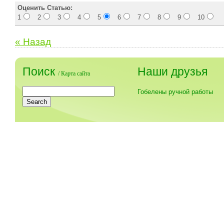
Оценить Статью:
1
2
3
4
5
6
7
8
9
10
« Назад
Поиск
Наши друзья
/
Карта сайта
Гобелены ручной работы