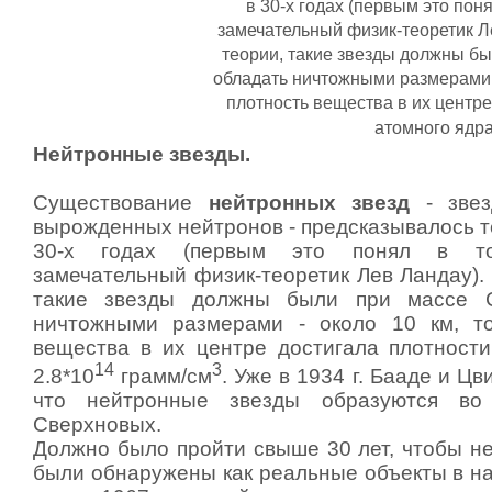
в 30-х годах (первым это по
замечательный физик-теоретик Л
теории, такие звезды должны б
обладать ничтожными размерами -
плотность вещества в их центре
атомного ядра 
Нейтронные звезды.
Существование
нейтронных звезд
- звез
вырожденных нейтронов - предсказывалось т
30-х годах (первым это понял в т
замечательный физик-теоретик Лев Ландау).
такие звезды должны были при массе С
ничтожными размерами - около 10 км, то
вещества в их центре достигала плотности
14
3
2.8*10
грамм/см
. Уже в 1934 г. Бааде и Ц
что нейтронные звезды образуются во
Сверхновых.
Должно было пройти свыше 30 лет, чтобы н
были обнаружены как реальные объекты в на