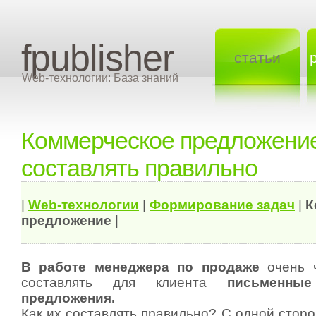
fpublisher
статьи
Web-технологии: База знаний
Коммерческое предложение
составлять правильно
|
Web-технологии
|
Формирование задач
|
К
предложение
|
В работе менеджера по продаже
очень ч
составлять для клиента
письменные
предложения.
Как их составлять правильно? С одной сторо