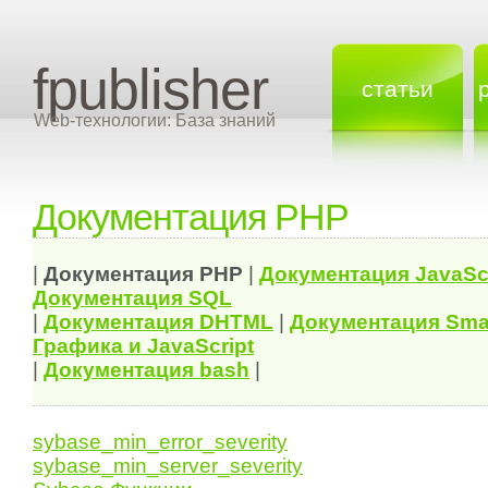
fpublisher
статьи
Web-технологии: База знаний
Документация PHP
|
Документация
PHP
|
Документация
JavaSc
Документация
SQL
|
Документация
DHTML
|
Документация Sma
Графика и JavaScript
|
Документация bash
|
sybase_min_error_severity
sybase_min_server_severity