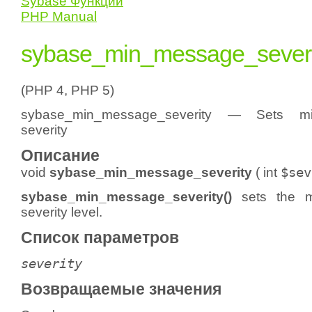
Sybase Функции
PHP Manual
sybase_min_message_severi
(PHP 4, PHP 5)
sybase_min_message_severity — Sets m
severity
Описание
void
sybase_min_message_severity
(
int
$sev
sybase_min_message_severity()
sets the 
severity level.
Список параметров
severity
Возвращаемые значения