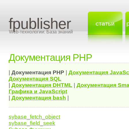
fpublisher
статьи
Web-технологии: База знаний
Документация PHP
|
Документация
PHP
|
Документация
JavaSc
Документация
SQL
|
Документация
DHTML
|
Документация Sma
Графика и JavaScript
|
Документация bash
|
sybase_fetch_object
sybase_field_seek