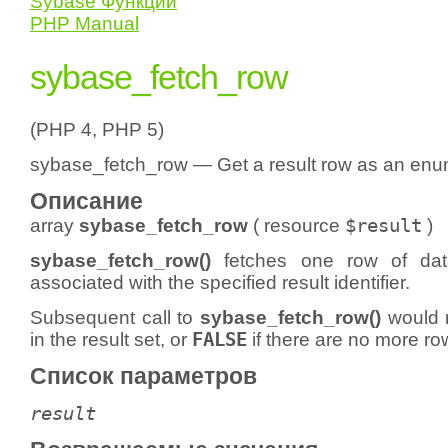
Sybase Функции
PHP Manual
sybase_fetch_row
(PHP 4, PHP 5)
sybase_fetch_row — Get a result row as an enu
Описание
array
sybase_fetch_row
(
resource
$result
)
sybase_fetch_row()
fetches one row of data
associated with the specified result identifier.
Subsequent call to
sybase_fetch_row()
would r
in the result set, or
FALSE
if there are no more ro
Список параметров
result