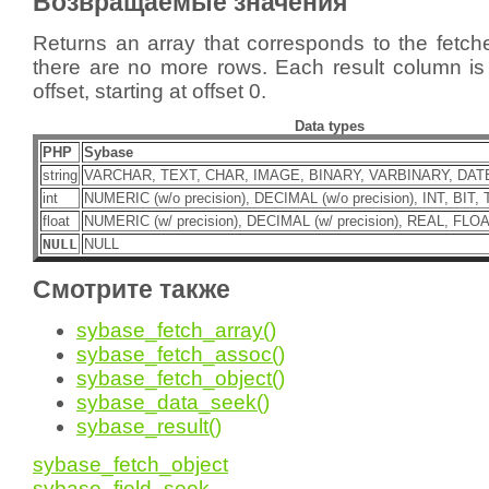
Возвращаемые значения
Returns an array that corresponds to the fetch
there are no more rows. Each result column is 
offset, starting at offset 0.
Data types
PHP
Sybase
string
VARCHAR, TEXT, CHAR, IMAGE, BINARY, VARBINARY, DAT
int
NUMERIC (w/o precision), DECIMAL (w/o precision), INT, BIT
float
NUMERIC (w/ precision), DECIMAL (w/ precision), REAL, FL
NULL
NULL
Смотрите также
sybase_fetch_array()
sybase_fetch_assoc()
sybase_fetch_object()
sybase_data_seek()
sybase_result()
sybase_fetch_object
sybase_field_seek