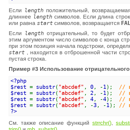
Если
length
положительный, возвращаемая
длиннее
length
символов. Если длина стро
или равна
start
символов, возвращается
FA
Если
length
отрицательный, то будет отб
этим аргументом число символов с конца ст
при этом позиция начала подстроки, опреде
start
, находится в отброшенной части стр
пустая строка.
Пример #3 Использование отрицательног
<?php
$rest
=
substr
(
"abcdef"
,
0
, -
1
);
// 
$rest
=
substr
(
"abcdef"
,
2
, -
1
);
// 
$rest
=
substr
(
"abcdef"
,
4
, -
4
);
// 
$rest
=
substr
(
"abcdef"
, -
3
, -
1
);
// 
?>
См. также описание функций
strrchr()
,
subst
trim()
и
mb_substr()
.