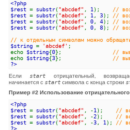
<?php
$rest
=
substr
(
"abcdef"
,
1
);
// во
$rest
=
substr
(
"abcdef"
,
1
,
3
);
// во
$rest
=
substr
(
"abcdef"
,
0
,
4
);
// во
$rest
=
substr
(
"abcdef"
,
0
,
8
);
// во
// к отдельным символам можно обращат
$string
=
'abcdef'
;
echo
$string
{
0
};
// вы
echo
$string
{
3
};
// вы
?>
Если
start
отрицательный, возвраща
начинается с
start
символа с конца строки
s
Пример #2 Использование отрицательног
<?php
$rest
=
substr
(
"abcdef"
, -
1
);
// в
$rest
=
substr
(
"abcdef"
, -
2
);
// в
$rest
=
substr
(
"abcdef"
, -
3
,
1
);
// в
?>