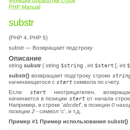
Функции обработки строк
PHP Manual
substr
(PHP 4, PHP 5)
substr — Возвращает подстроку
Описание
string
substr
(
string
$string
,
int
$start
[,
int
$
substr()
возвращает подстроку строки
strin
начинающегося с
start
символа по счету.
Если
start
неотрицателен, возвраща
начинается в позиции
start
от начала строки
Например, в строке '
abcdef
', в позиции
0
наход
позиции
2
- символ '
c
', и т.д.
Пример #1 Пример использования
substr()