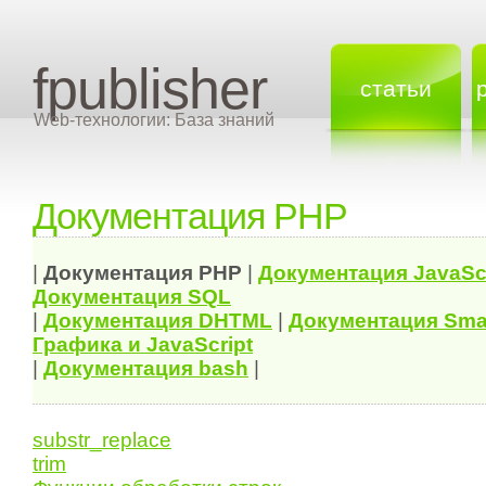
fpublisher
статьи
Web-технологии: База знаний
Документация PHP
|
Документация
PHP
|
Документация
JavaSc
Документация
SQL
|
Документация
DHTML
|
Документация Sma
Графика и JavaScript
|
Документация bash
|
substr_replace
trim