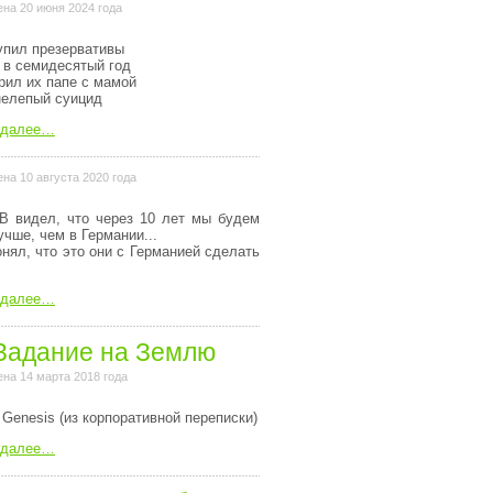
на 20 июня 2024 года
упил презервативы
 в семидесятый год
рил их папе с мамой
нелепый суицид
 далее…
на 10 августа 2020 года
В видел, что через 10 лет мы будем
учше, чем в Германии...
онял, что это они с Германией сделать
 далее…
Задание на Землю
на 14 марта 2018 года
 Genesis (из коpпоpативной пеpеписки)
 далее…