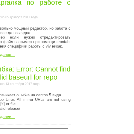
ргалка по работе с
на 05 декабря 2017 года
вольно мощный редактор, но работа с
 всегда наглядна.
мер если нужно отредактировать
то файл например при помощи crontab,
ания специфики работы с viv никак.
 далее…
ка: Error: Cannot find
lid baseurl for repo
на 13 сентабря 2017 года
озникает ошибка на centos 5 вида
o Error: All mirror URLs are not using
[s] or file.
alid release/
 далее…