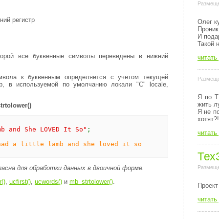
Размеще
жний регистр
Олег к
Проник
И пода
Такой 
орой все буквенные символы переведены в нижний
читать
мвола к буквенным определяется с учетом текущей
Размеще
ер, в используемой по умолчанию локали "C" locale,
Я по Т
жить л
trtolower()
Я не п
хотят?!
mb and She LOVED It So"
;
читать
had a little lamb and she loved it so
Тех
Размеще
асна для обработки данных в двоичной форме.
()
,
ucfirst()
,
ucwords()
и
mb_strtolower()
.
Пpоект
читать