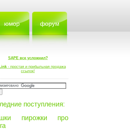
юмор
форум
SAPE все усложнил?
Link
- простая и прибыльная продажа
ссылок!
ледние поступления:
ишки пирожки про
а⁠⁠