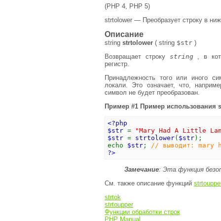
(PHP 4, PHP 5)
strtolower — Преобразует строку в ни
Описание
string
strtolower
(
string
$str
)
Возвращает строку
string
, в кот
регистр.
Принадлежность того или иного си
локали. Это означает, что, наприм
символ не будет преобразован.
Пример #1 Пример использования
s
<?php
$str
=
"Mary Had A Little La
$str
=
strtolower
(
$str
);
echo
$str
;
// выводит: mary 
?>
Замечание
:
Эта функция безоп
См. также описание функций
strtoupper
strtok
strtoupper
Функции обработки строк
PHP Manual