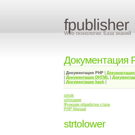
fpublisher
Web-технологии: База знаний
Документация 
|
Документация
PHP
|
Документаци
|
Документация
DHTML
|
Документац
|
Документация bash
|
strtok
strtoupper
Функции обработки строк
PHP Manual
strtolower