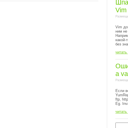
Шпа
Vim
Размеще
Vim до
ним не
Напри
какой-
без зн
читать
Ошиб
a va
Размеще
Если в
YumRep
ftp, http
Eg. Inv
читать