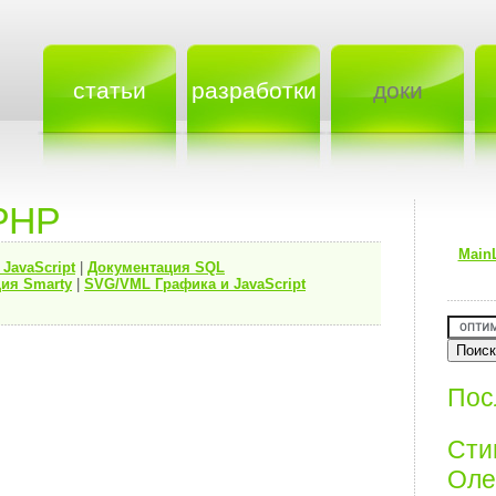
статьи
разработки
доки
PHP
Main
я
JavaScript
|
Документация
SQL
ия Smarty
|
SVG/VML Графика и JavaScript
Пос
Ст
Олег