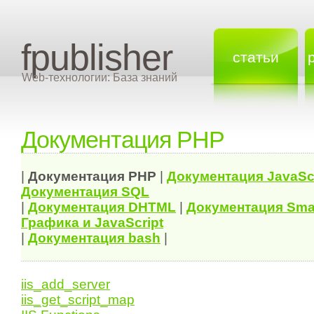
fpublisher
статьи
Web-технологии: База знаний
Документация PHP
|
Документация
PHP
|
Документация
JavaSc
Документация
SQL
|
Документация
DHTML
|
Документация Sma
Графика и JavaScript
|
Документация bash
|
iis_add_server
iis_get_script_map