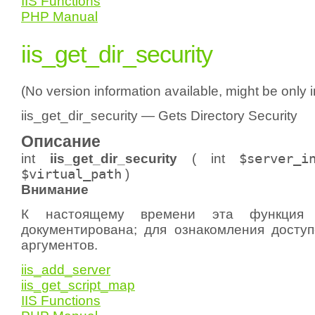
IIS Functions
PHP Manual
iis_get_dir_security
(No version information available, might be only 
iis_get_dir_security — Gets Directory Security
Описание
int
iis_get_dir_security
(
int
$server_i
$virtual_path
)
Внимание
К настоящему времени эта функци
документирована; для ознакомления доступ
аргументов.
iis_add_server
iis_get_script_map
IIS Functions