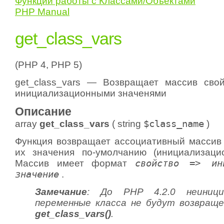
Функции работы с Классами/Объектами
PHP Manual
get_class_vars
(PHP 4, PHP 5)
get_class_vars — Возвращает массив сво
инициализационными значенями
Описание
array
get_class_vars
(
string
$class_name
)
Функция возвращает ассоциативный массив 
их значения по-умолчанию (инициализаци
Массив имеет формат
свойство => ини
значение
.
Замечание
: До PHP 4.2.0 неиници
переменные класса не будут возвращ
get_class_vars()
.