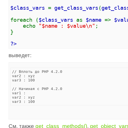
$class_vars
=
get_class_vars
(
get_clas
foreach (
$class_vars
as
$name
=>
$val
echo
"$name : $value\n"
;
}
?>
выведет:
// Вплоть до PHP 4.2.0

var2 : xyz

var3 : 100

// Начиная с PHP 4.2.0

var1 :

var2 : xyz

См. также
get_class_methods()
,
get_object_vars