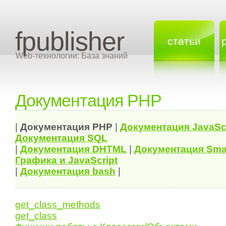
fpublisher
статьи
Web-технологии: База знаний
Документация PHP
|
Документация
PHP
|
Документация
JavaSc
Документация
SQL
|
Документация
DHTML
|
Документация Sma
Графика и JavaScript
|
Документация bash
|
get_class_methods
get_class