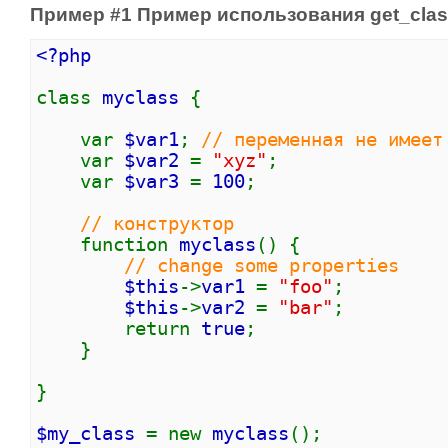
Пример #1 Пример использования
get_clas
<?php
class
myclass
{
var
$var1
;
// переменная не имеет
var
$var2
=
"xyz"
;
var
$var3
=
100
;
// конструктор
function
myclass
() {
// change some properties
$this
->
var1
=
"foo"
;
$this
->
var2
=
"bar"
;
return
true
;
}
}
$my_class
= new
myclass
();