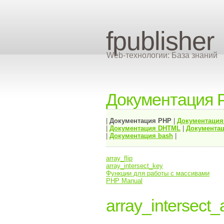
fpublisher
Web-технологии: База знаний
Документация 
|
Документация
PHP
|
Документаци
|
Документация
DHTML
|
Документац
|
Документация bash
|
array_flip
array_intersect_key
Функции для работы с массивами
PHP Manual
array_intersect