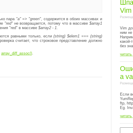
Шпа
Vim
Размеще
ько пара
"a" => "green"
, содержится в обоих массивах и
ние
"red"
не возвращается, потому что в массиве
$array1
чения "red" в массиве
$array2
-
1
.
Vim до
ним не
ются равными только, если
(string) $elem1 === (string)
Напри
проверка считает, что строковое представление должно
какой-
без зн
и
array_diff_assoc()
.
читать
Ошиб
a va
Размеще
Если в
YumRep
ftp, http
Eg. Inv
читать