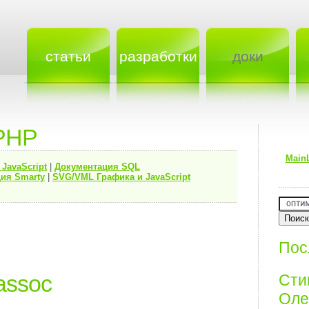
статьи
разработки
доки
PHP
Main
я
JavaScript
|
Документация
SQL
ия Smarty
|
SVG/VML Графика и JavaScript
Пос
_assoc
Ст
Олег