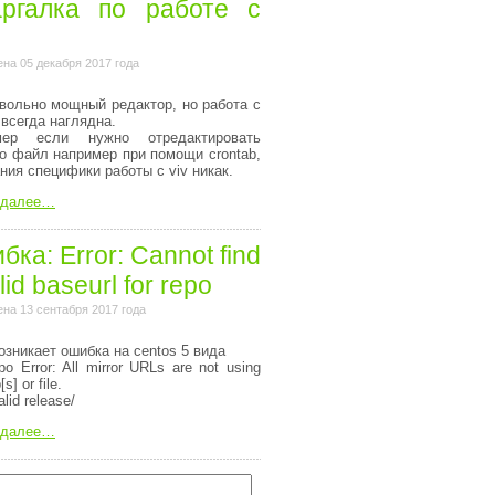
ргалка по работе с
на 05 декабря 2017 года
вольно мощный редактор, но работа с
 всегда наглядна.
мер если нужно отредактировать
то файл например при помощи crontab,
ания специфики работы с viv никак.
 далее…
ка: Error: Cannot find
lid baseurl for repo
на 13 сентабря 2017 года
озникает ошибка на centos 5 вида
o Error: All mirror URLs are not using
[s] or file.
alid release/
 далее…