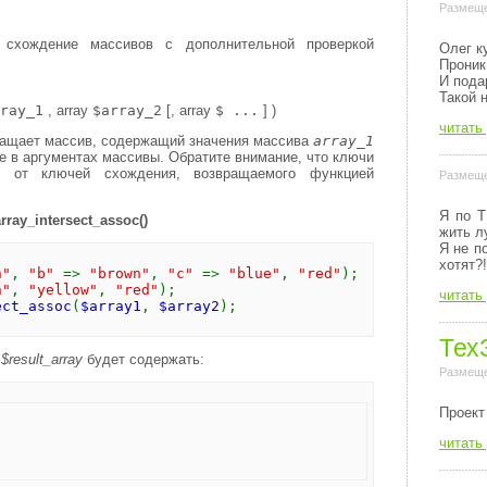
Размеще
ь схождение массивов с дополнительной проверкой
Олег к
Проник
И пода
Такой 
ray_1
,
array
$array_2
[,
array
$ ...
] )
читать
ащает массив, содержащий значения массива
array_1
е в аргументах массивы. Обратите внимание, что ключи
ы от ключей схождения, возвращаемого функцией
Размеще
Я по Т
array_intersect_assoc()
жить л
Я не п
хотят?!
n"
,
"b"
=>
"brown"
,
"c"
=>
"blue"
,
"red"
);
n"
,
"yellow"
,
"red"
);
читать
ect_assoc
(
$array1
,
$array2
);
Тех
я
$result_array
будет содержать:
Размеще
Пpоект
читать