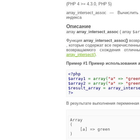
(PHP 4 >= 4.3.0, PHP 5)
array_intersect_assoc — Вычислит
индекса
Описание
array
array_intersect_assoc
(
array
$ar
Функция
array_intersect_assoc()
возвр
, которые содержат все перечисленны
возвращаемого схождения отличн
array_intersect()
.
Пример #1 Пример использования
<?php
$array1
= array(
"a"
=>
"gree
$array2
= array(
"a"
=>
"gree
$result_array
=
array_inters
?>
В результате выполнения переменна
Array

(

    [a] => green
