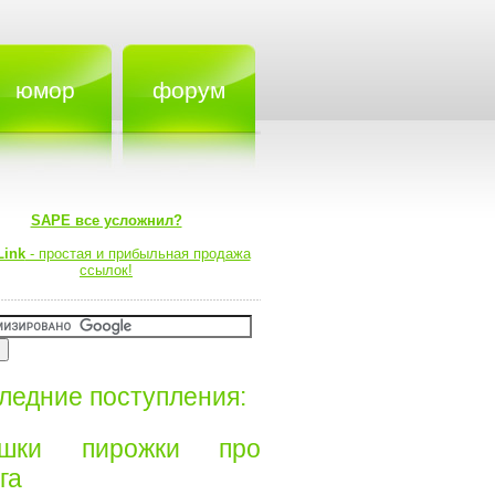
юмор
форум
SAPE все усложнил?
Link
- простая и прибыльная продажа
ссылок!
ледние поступления:
ишки пирожки про
а⁠⁠