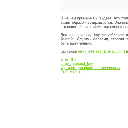
В нашем примере Вы видете, что тол
таким образом возвращается. Значе
его ключ -
0
, в то время как ключ зна
Два значения пар
key => value
счита
$elem2
. Другими словами, строгая 
быть идентичным.
См.также
array_intersect()
,
array_diff()
array_flip
array_intersect_key
Функции для работы с массивами
PHP Manual