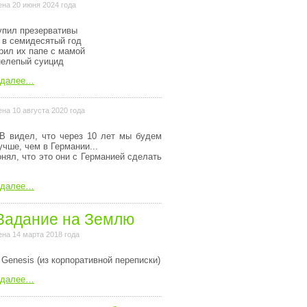
на 20 июня 2024 года
упил презервативы
 в семидесятый год
рил их папе с мамой
нелепый суицид
 далее…
на 10 августа 2020 года
В видел, что через 10 лет мы будем
учше, чем в Германии...
онял, что это они с Германией сделать
 далее…
Задание на Землю
на 14 марта 2018 года
 Genesis (из коpпоpативной пеpеписки)
 далее…